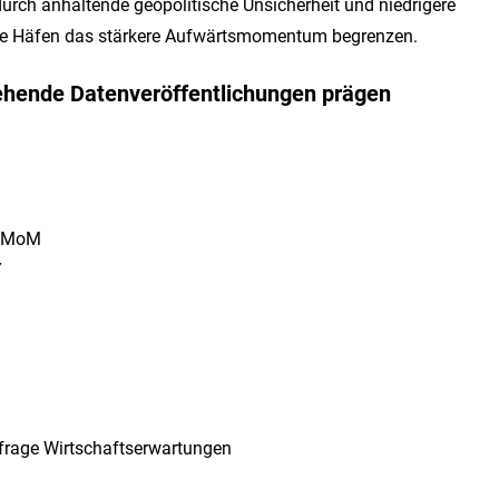
durch anhaltende geopolitische Unsicherheit und niedrigere
ere Häfen das stärkere Aufwärtsmomentum begrenzen.
ehende Datenveröffentlichungen prägen
e MoM
Y
rage Wirtschaftserwartungen