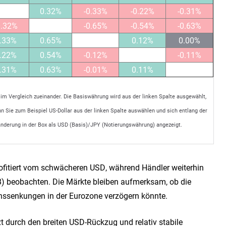
0.32%
-0.33%
-0.22%
-0.31%
0.32%
-0.65%
-0.54%
-0.63%
.33%
0.65%
0.12%
0.00%
.22%
0.54%
-0.12%
-0.11%
.31%
0.63%
-0.01%
0.11%
im Vergleich zueinander. Die Basiswährung wird aus der linken Spalte ausgewählt,
 Sie zum Beispiel US-Dollar aus der linken Spalte auswählen und sich entlang der
änderung in der Box als USD (Basis)/JPY (Notierungswährung) angezeigt.
fitiert vom schwächeren USD, während Händler weiterhin
B) beobachten. Die Märkte bleiben aufmerksam, ob die
Zinssenkungen in der Eurozone verzögern könnte.
 durch den breiten USD-Rückzug und relativ stabile