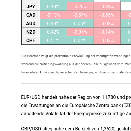
JPY
0.19%
-0.26%
-0.34%
CAD
-0.13%
-0.57%
-0.65%
-
AUD
0.49%
0.05%
-0.02%
0
NZD
0.42%
-0.07%
-0.14%
0
CHF
0.51%
0.04%
-0.03%
0
Die Heatmap zeigt die prozentuale Entwicklung der wichtigsten Währungen 
während die Notierungswährung aus der oberen Zeile ausgewählt wird. Wenn
horizontalen Linie zum Japanischer Yen bewegen, wird die prozentuale Ver
EUR/USD handelt nahe der Region von 1,1780 und pro
die Erwartungen an die Europäische Zentralbank (EZ
anhaltende Volatilität der Energiepreise zukünftige 
GBP/USD stieg nahe dem Bereich von 1,3620, gestützt