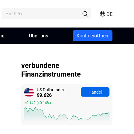
DE
ng
Über uns
Konto eröffnen
verbundene
Finanzinstrumente
US Dollar Index
Handel
99.626
+0.142
(
+0.14%
)