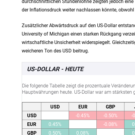
durchschnittlichen Stundenlöhne zeigten jedoch ein
der Inflationsdruck weiter nachlassen könnte, obwohl
Zusätzlicher Abwärtsdruck auf den US-Dollar entsta
University of Michigan einen starken Rückgang verzei
wirtschaftliche Unsicherheit widerspiegelt. Gleichze
weicheren Ton des USD beitrug.
US-DOLLAR - HEUTE
Die folgende Tabelle zeigt die prozentuale Veränder
Hauptwährungen heute. US-Dollar war am stärksten 
USD
EUR
GBP
USD
-0.45%
-0.50%
-
EUR
0.45%
-0.08%
0
GBP
0.50%
0.08%
0