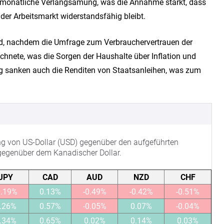
e monatliche Verlangsamung, was die Annahme stärkt, dass
 der Arbeitsmarkt widerstandsfähig bleibt.
nd, nachdem die Umfrage zum Verbrauchervertrauen der
chnete, was die Sorgen der Haushalte über Inflation und
itig sanken auch die Renditen von Staatsanleihen, was zum
ung von US-Dollar (USD) gegenüber den aufgeführten
gegenüber dem Kanadischer Dollar.
JPY
CAD
AUD
NZD
CHF
0.19%
0.13%
-0.49%
-0.42%
-0.51%
.26%
0.57%
-0.05%
0.07%
-0.04%
.34%
0.65%
0.02%
0.14%
0.03%