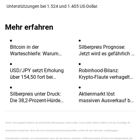
Unterstützungen bei 1.524 und 1.405 US-Dollar.
Mehr erfahren
Bitcoin in der
Silberpreis Prognose:
Warteschleife: Warum
Jetzt wird es gefährlich –
der nächste große
warum Silber vor dem
Ausbruch noch auf sich
nächsten Rutsch stehen
USD/JPY setzt Erholung
Robinhood-Bilanz:
warten könnte
könnte
über 154,50 fort bei
Krypto-Flaute verhagelt
einem festeren US-Dollar
das Quartal – Aktie unter
Druck
Silberpreis unter Druck:
Aktienmarkt löst
Die 38,2-Prozent-Hürde
massiven Ausverkauf bei
bleibt unüberwindbar
Bitcoin und Ethereum
aus
Dieser Text spiegelt lediglich die persönliche Meinung des Autors wider. Leser sollten diesen Artikel nicht als Grundlage für
Investitionen betrachten. Bevor Sie eine Investitionsentscheidung treffen, sollten Sie den Rat eines unabhängigen
Finanzberaters einholen, um sicherzustellen, dass Sie die Risiken verstehen. Differenzkontrakte (CFDs) sind Hebelprodukte, die