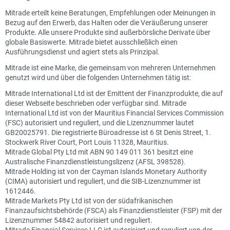
Mitrade erteilt keine Beratungen, Empfehlungen oder Meinungen in
Bezug auf den Erwerb, das Halten oder die Veräußerung unserer
Produkte. Alle unsere Produkte sind außerbörsliche Derivate über
globale Basiswerte. Mitrade bietet ausschließlich einen
Ausführungsdienst und agiert stets als Prinzipal.
Mitrade ist eine Marke, die gemeinsam von mehreren Unternehmen
genutzt wird und über die folgenden Unternehmen tätig ist:
Mitrade International Ltd ist der Emittent der Finanzprodukte, die auf
dieser Webseite beschrieben oder verfügbar sind. Mitrade
International Ltd ist von der Mauritius Financial Services Commission
(FSC) autorisiert und reguliert, und die Lizenznummer lautet
GB20025791. Die registrierte Büroadresse ist 6 St Denis Street, 1.
Stockwerk River Court, Port Louis 11328, Mauritius.
Mitrade Global Pty Ltd mit ABN 90 149 011 361 besitzt eine
Australische Finanzdienstleistungslizenz (AFSL 398528).
Mitrade Holding ist von der Cayman Islands Monetary Authority
(CIMA) autorisiert und reguliert, und die SIB-Lizenznummer ist
1612446.
Mitrade Markets Pty Ltd ist von der südafrikanischen
Finanzaufsichtsbehörde (FSCA) als Finanzdienstleister (FSP) mit der
Lizenznummer 54842 autorisiert und reguliert.
Mitrade Financial Services LLC ist autorisiert und reguliert von der