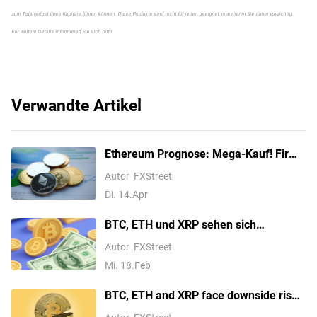
zum Totalverlust Ihres Kapitals führen können. Diese Produkte sind nicht für jeden geeignet, investieren Sie daher vorsichtig.
Für weitere Details informieren Sie sich bitte.
Verwandte Artikel
Ethereum Prognose: Mega-Kauf! Firma
setzt Milliarden auf ETH
Autor
FXStreet
Di. 14.Apr
BTC, ETH und XRP sehen sich
Abwärtsrisiken gegenüber, da die
Autor
FXStreet
Bären die Kontrolle zurückgewinnen
Mi. 18.Feb
BTC, ETH and XRP face downside risks
as breakout attempts falter