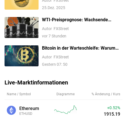
Autor
FXStreet
25.Dez. 2025
WTI-Preisprognose: Wachsende
Risiken eines inneren Krieges im
Autor
FXStreet
Nahen Osten stützen die Erholung auf
vor 7 Stunden
nahe 78 USD
Bitcoin in der Warteschleife: Warum
der nächste große Ausbruch noch auf
Autor
FXStreet
sich warten könnte
Gestern 07: 50
Live-Marktinformationen
Name / Symbol
Diagramme
% Änderung / Kurs
+0.52%
Ethereum
1915.20
ETHUSD