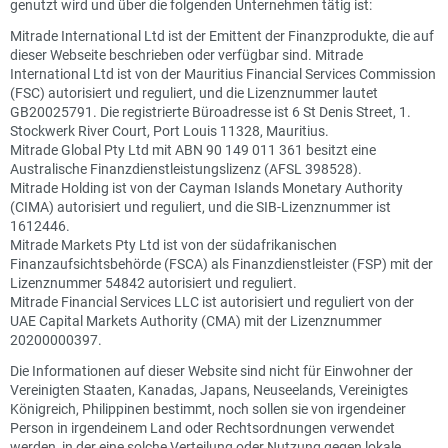
genutzt wird und über die folgenden Unternehmen tätig ist:
Mitrade International Ltd ist der Emittent der Finanzprodukte, die auf
dieser Webseite beschrieben oder verfügbar sind. Mitrade
International Ltd ist von der Mauritius Financial Services Commission
(FSC) autorisiert und reguliert, und die Lizenznummer lautet
GB20025791. Die registrierte Büroadresse ist 6 St Denis Street, 1.
Stockwerk River Court, Port Louis 11328, Mauritius.
Mitrade Global Pty Ltd mit ABN 90 149 011 361 besitzt eine
Australische Finanzdienstleistungslizenz (AFSL 398528).
Mitrade Holding ist von der Cayman Islands Monetary Authority
(CIMA) autorisiert und reguliert, und die SIB-Lizenznummer ist
1612446.
Mitrade Markets Pty Ltd ist von der südafrikanischen
Finanzaufsichtsbehörde (FSCA) als Finanzdienstleister (FSP) mit der
Lizenznummer 54842 autorisiert und reguliert.
Mitrade Financial Services LLC ist autorisiert und reguliert von der
UAE Capital Markets Authority (CMA) mit der Lizenznummer
20200000397.
Die Informationen auf dieser Website sind nicht für Einwohner der
Vereinigten Staaten, Kanadas, Japans, Neuseelands, Vereinigtes
Königreich, Philippinen bestimmt, noch sollen sie von irgendeiner
Person in irgendeinem Land oder Rechtsordnungen verwendet
werden, in der eine solche Verteilung oder Nutzung gegen lokale