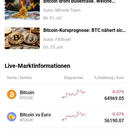
Bitcoin droht Bullenfalle. Welche
Signale werden nach dem raschen
Autor
Mitrade Team
Anstieg im Anschluss an den kurzen
Mi. 01.Jul
Rutsch unter 58.000 $ gesendet?
Bitcoin-Kursprognose: BTC nähert sich
vor den US-PCE-Daten einem
Autor
FXStreet
entscheidenden Niveau
Do. 25.Jun
Live-Marktinformationen
Name / Symbol
Diagramme
% Änderung / Kurs
-0.07%
Bitcoin
64969.05
BTCUSD
-0.07%
Bitcoin vs Euro
56190.08
BTCEUR