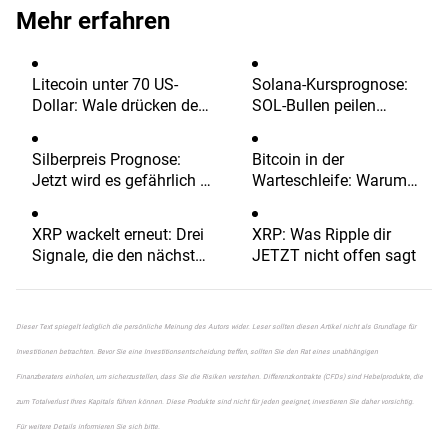
Mehr erfahren
Litecoin unter 70 US-
Solana-Kursprognose:
Dollar: Wale drücken den
SOL-Bullen peilen
Kurs, Indikatoren warnen
160 USD-Marke an –
vor weiterer Korrektur
Weißes Haus kündigt
Silberpreis Prognose:
Bitcoin in der
Zollsenkung zum 2. April
Jetzt wird es gefährlich –
Warteschleife: Warum
an
warum Silber vor dem
der nächste große
nächsten Rutsch stehen
Ausbruch noch auf sich
XRP wackelt erneut: Drei
XRP: Was Ripple dir
könnte
warten könnte
Signale, die den nächsten
JETZT nicht offen sagt
Rücksetzer auslösen
könnten
Dieser Text spiegelt lediglich die persönliche Meinung des Autors wider. Leser sollten diesen Artikel nicht als Grundlage für
Investitionen betrachten. Bevor Sie eine Investitionsentscheidung treffen, sollten Sie den Rat eines unabhängigen
Finanzberaters einholen, um sicherzustellen, dass Sie die Risiken verstehen. Differenzkontrakte (CFDs) sind Hebelprodukte, die
zum Totalverlust Ihres Kapitals führen können. Diese Produkte sind nicht für jeden geeignet, investieren Sie daher vorsichtig.
Für weitere Details informieren Sie sich bitte.