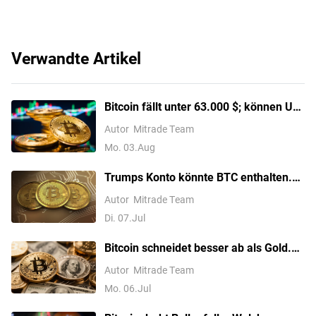
Verwandte Artikel
Bitcoin fällt unter 63.000 $; können US-
Iran-Verhandlungen den Abwärtstrend
Autor
Mitrade Team
umkehren?
Mo. 03.Aug
Trumps Konto könnte BTC enthalten.
US-Präsident schlägt eine weitere
Autor
Mitrade Team
Bitcoin-Politik vor, nur eine weitere
Di. 07.Jul
politische Talkshow?
Bitcoin schneidet besser ab als Gold.
BTC-Kurs steigt den fünften Tag in
Autor
Mitrade Team
Folge und durchbricht 63.000 $, was ist
Mo. 06.Jul
das nächste Ziel?