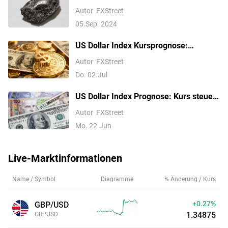
bescheiden – TDS
Autor
FXStreet
05.Sep. 2024
US Dollar Index Kursprognose:
Schwächelt unter 101,50, behält aber
Autor
FXStreet
vor den NFP-Daten bullischen Ton bei
Do. 02.Jul
US Dollar Index Prognose: Kurs steuert
auf 102,00 zu, da hawkische Fed-
Autor
FXStreet
Wetten zunehmen
Mo. 22.Jun
Live-Marktinformationen
Name / Symbol
Diagramme
% Änderung / Kurs
+0.27%
GBP/USD
1.34875
GBPUSD