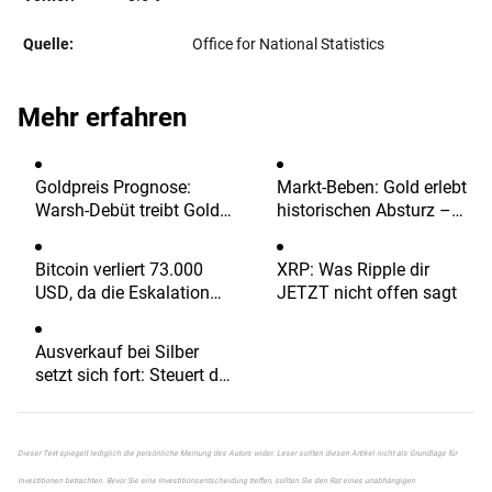
Quelle:
Office for National Statistics
Mehr erfahren
Goldpreis Prognose:
Markt-Beben: Gold erlebt
Warsh-Debüt treibt Gold
historischen Absturz –
auf 4.330 Dollar
Deutsche Bank warnt vor
Spekulationsblase
Bitcoin verliert 73.000
XRP: Was Ripple dir
USD, da die Eskalation
JETZT nicht offen sagt
zwischen den USA und
Iran sowie ETF-Abflüsse
Ausverkauf bei Silber
den Ausverkauf am
setzt sich fort: Steuert der
Kryptomarkt vertiefen
Preis auf 60 USD zu?
Dieser Text spiegelt lediglich die persönliche Meinung des Autors wider. Leser sollten diesen Artikel nicht als Grundlage für
Investitionen betrachten. Bevor Sie eine Investitionsentscheidung treffen, sollten Sie den Rat eines unabhängigen