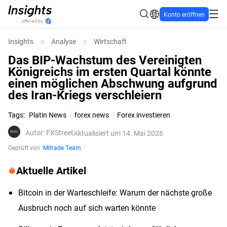
Konto eröffnen
Insights
Analyse
Wirtschaft
Das BIP-Wachstum des Vereinigten
Königreichs im ersten Quartal könnte
einen möglichen Abschwung aufgrund
des Iran-Kriegs verschleiern
Tags
:
Platin News
forex news
Forex investieren
Autor
:
FXStreet
Aktualisiert um 14. Mai 2026
Geprüft von
Mitrade Team
Aktuelle Artikel
Bitcoin in der Warteschleife: Warum der nächste große
Ausbruch noch auf sich warten könnte