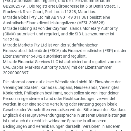
(FSC) autorisiert und reguliert, und die Lizenznummer lautet
GB20025791. Die registrierte Büroadresse ist 6 St Denis Street, 1.
Stockwerk River Court, Port Louis 11328, Mauritius.
Mitrade Global Pty Ltd mit ABN 90 149 011 361 besitzt eine
Australische Finanzdienstleistungslizenz (AFSL 398528).
Mitrade Holding ist von der Cayman Islands Monetary Authority
(CIMA) autorisiert und reguliert, und die SIB-Lizenznummer ist
1612446.
Mitrade Markets Pty Ltd ist von der südafrikanischen
Finanzaufsichtsbehörde (FSCA) als Finanzdienstleister (FSP) mit der
Lizenznummer 54842 autorisiert und reguliert.
Mitrade Financial Services LLC ist autorisiert und reguliert von der
UAE Capital Markets Authority (CMA) mit der Lizenznummer
20200000397.
Die Informationen auf dieser Website sind nicht für Einwohner der
Vereinigten Staaten, Kanadas, Japans, Neuseelands, Vereinigtes
Königreich, Philippinen bestimmt, noch sollen sie von irgendeiner
Person in irgendeinem Land oder Rechtsordnungen verwendet
werden, in der eine solche Verteilung oder Nutzung gegen lokale
Gesetze oder Vorschriften verstoßen würde. Bitte beachten Sie, dass
Englisch die Hauptverwendungssprache in unseren Dienstleistungen
ist und auch die rechtlich wirksame Sprache in all unseren
Bedingungen und Vereinbarungen darstellt. Versionen in anderen