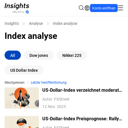
Konto eröffnen
Insights
Analyse
Index analyse
Index analyse
All
Dow jones
Nikkei 225
US Dollar Index
Meistgelesen
Letzte Veröffentlichung
US-Dollar-Index verzeichnet moderate
Gewinne nahe 99,50 USD inmitten der
Autor
FXStreet
Hoffnungen auf ein Ende der US-
12.Nov. 2025
Schließung
US-Dollar-Index Preisprognose: Rallye
pausiert über 100,00, da die dovishen
Autor
FXStreet