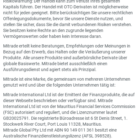
Risikowarnung: Der Handel kann zum Verlust Ihres gesamten
Kapitals führen. Der Handel mit OTC-Derivaten ist möglicherweise
nicht für jeden geeignet. Bitte berücksichtigen Sie unsere rechtlichen
Offenlegungsdokumente, bevor Sie unsere Dienste nutzen, und
stellen Sie sicher, dass Sie die damit verbundenen Risiken verstehen.
Sie besitzen keine Rechte an den zugrunde liegenden
Vermögenswerten oder haben kein Interesse daran.
Mitrade erteilt keine Beratungen, Empfehlungen oder Meinungen in
Bezug auf den Erwerb, das Halten oder die Veräußerung unserer
Produkte. Alle unsere Produkte sind außerbörsliche Derivate über
globale Basiswerte. Mitrade bietet ausschließlich einen
Ausführungsdienst und agiert stets als Prinzipal.
Mitrade ist eine Marke, die gemeinsam von mehreren Unternehmen
genutzt wird und über die folgenden Unternehmen tätig ist:
Mitrade International Ltd ist der Emittent der Finanzprodukte, die auf
dieser Webseite beschrieben oder verfügbar sind. Mitrade
International Ltd ist von der Mauritius Financial Services Commission
(FSC) autorisiert und reguliert, und die Lizenznummer lautet
GB20025791. Die registrierte Büroadresse ist 6 St Denis Street, 1.
Stockwerk River Court, Port Louis 11328, Mauritius.
Mitrade Global Pty Ltd mit ABN 90 149 011 361 besitzt eine
Australische Finanzdienstleistungslizenz (AFSL 398528).