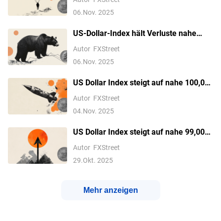
Wetten auf die Fed weiter nachlassen
06.Nov. 2025
US-Dollar-Index hält Verluste nahe
100,00, da die US-
Autor
FXStreet
Regierungsschließung zur längsten in
06.Nov. 2025
der Geschichte wird
US Dollar Index steigt auf nahe 100,00
aufgrund der vorsichtigen Aussichten
Autor
FXStreet
der Fed-Politik
04.Nov. 2025
US Dollar Index steigt auf nahe 99,00
im Vorfeld der Fed-Entscheidung
Autor
FXStreet
29.Okt. 2025
Mehr anzeigen