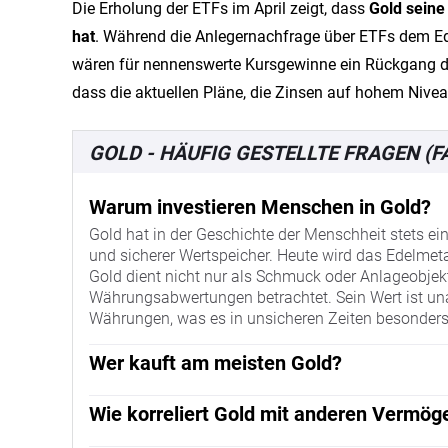
Die Erholung der ETFs im April zeigt, dass
Gold seine
hat
. Während die Anlegernachfrage über ETFs dem Ede
wären für nennenswerte Kursgewinne ein Rückgang der
dass die aktuellen Pläne, die Zinsen auf hohem Nivea
GOLD - HÄUFIG GESTELLTE FRAGEN (F
Warum investieren Menschen in Gold?
Gold hat in der Geschichte der Menschheit stets ein
und sicherer Wertspeicher. Heute wird das Edelmetal
Gold dient nicht nur als Schmuck oder Anlageobjek
Währungsabwertungen betrachtet. Sein Wert ist una
Währungen, was es in unsicheren Zeiten besonders 
Wer kauft am meisten Gold?
Zentralbanken zählen zu den größten Goldkäufern w
kaufen sie Gold, um die wirtschaftliche Stabilität 
Wie korreliert Gold mit anderen Vermö
kauften Zentralbanken laut World Gold Council 1.1
Gold steht traditionell in einer inversen Beziehung