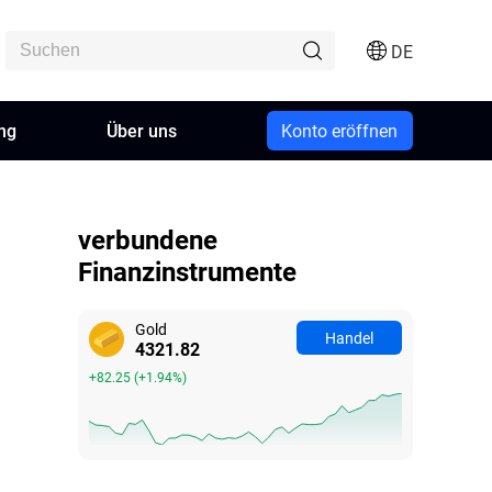
DE
ng
Über uns
Konto eröffnen
verbundene
Finanzinstrumente
Gold
Handel
4321.82
+82.25
(
+1.94%
)