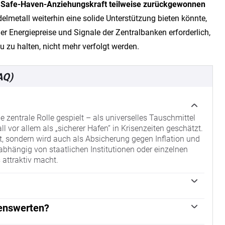
 Safe-Haven-Anziehungskraft teilweise zurückgewonnen
lmetall weiterhin eine solide Unterstützung bieten könnte,
 Energiepreise und Signale der Zentralbanken erforderlich,
u zu halten, nicht mehr verfolgt werden.
AQ)
e zentrale Rolle gespielt – als universelles Tauschmittel
l vor allem als „sicherer Hafen“ in Krisenzeiten geschätzt.
t, sondern wird auch als Absicherung gegen Inflation und
bhängig von staatlichen Institutionen oder einzelnen
attraktiv macht.
eltweit. Um ihre Währungen in Krisenzeiten zu stützen,
und das Vertrauen in ihre Währungen zu stärken. 2022
genswerten?
36 Tonnen Gold im Wert von rund 70 Milliarden US-Dollar
 zum US-Dollar und zu US-Staatsanleihen – beide gelten als