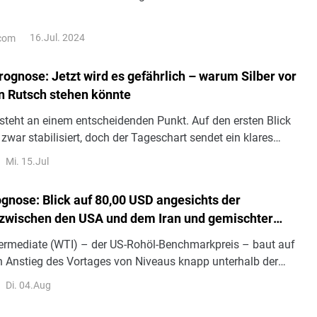
ndung gebracht, wie umweltschädlich diese Techn
16.Jul. 2024
.com
rognose: Jetzt wird es gefährlich – warum Silber vor
 Rutsch stehen könnte
 steht an einem entscheidenden Punkt. Auf den ersten Blick
 zwar stabilisiert, doch der Tageschart sendet ein klares
i 58,81 US-Dollar notieren die Silber-Futures am COMEX-
Mi. 15.Jul
3 unter allen wichtigen gleitenden Durchschnitten.
gnose: Blick auf 80,00 USD angesichts der
zwischen den USA und dem Iran und gemischter
Lage
ermediate (WTI) – der US-Rohöl-Benchmarkpreis – baut auf
Anstieg des Vortages von Niveaus knapp unterhalb der
0 USD auf und gewinnt am Dienstag im asiatischen Handel
Di. 04.Aug
iver Dynamik.