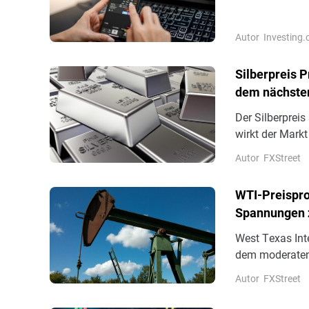
damit in Verbi
Autor
Investing
Silberpreis P
dem nächsten
Der Silberpreis
wirkt der Markt
Warnsignal. Be
Autor
FXStreet
Frontmonat SIc
WTI-Preispro
Spannungen 
technischer 
West Texas Int
dem moderaten 
mittleren 77,0
Autor
FXStreet
etwas an posit