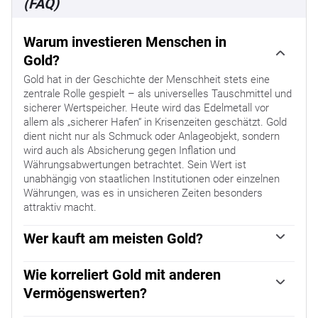
(FAQ)
Warum investieren Menschen in
Gold?
Gold hat in der Geschichte der Menschheit stets eine
zentrale Rolle gespielt – als universelles Tauschmittel und
sicherer Wertspeicher. Heute wird das Edelmetall vor
allem als „sicherer Hafen“ in Krisenzeiten geschätzt. Gold
dient nicht nur als Schmuck oder Anlageobjekt, sondern
wird auch als Absicherung gegen Inflation und
Währungsabwertungen betrachtet. Sein Wert ist
unabhängig von staatlichen Institutionen oder einzelnen
Währungen, was es in unsicheren Zeiten besonders
attraktiv macht.
Wer kauft am meisten Gold?
Zentralbanken zählen zu den größten Goldkäufern
weltweit. Um ihre Währungen in Krisenzeiten zu stützen,
Wie korreliert Gold mit anderen
kaufen sie Gold, um die wirtschaftliche Stabilität und das
Vermögenswerten?
Vertrauen in ihre Währungen zu stärken. 2022 kauften
Gold steht traditionell in einer inversen Beziehung zum US-
Zentralbanken laut World Gold Council 1.136 Tonnen Gold