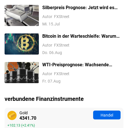
Silberpreis Prognose: Jetzt wird es
gefährlich – warum Silber vor dem
Autor
FXStreet
nächsten Rutsch stehen könnte
Mi. 15.Jul
Bitcoin in der Warteschleife: Warum
der nächste große Ausbruch noch auf
Autor
FXStreet
sich warten könnte
Do. 06.Aug
WTI-Preisprognose: Wachsende
Risiken eines inneren Krieges im
Autor
FXStreet
Nahen Osten stützen die Erholung auf
Fr. 07.Aug
nahe 78 USD
verbundene Finanzinstrumente
Gold
Handel
4341.70
+102.13
(
+2.41%
)