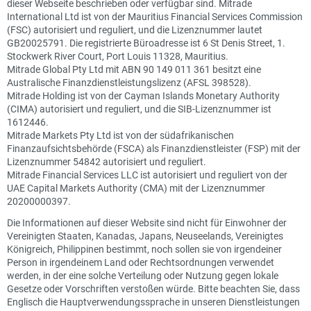
dieser Webseite beschrieben oder verfügbar sind. Mitrade
International Ltd ist von der Mauritius Financial Services Commission
(FSC) autorisiert und reguliert, und die Lizenznummer lautet
GB20025791. Die registrierte Büroadresse ist 6 St Denis Street, 1.
Stockwerk River Court, Port Louis 11328, Mauritius.
Mitrade Global Pty Ltd mit ABN 90 149 011 361 besitzt eine
Australische Finanzdienstleistungslizenz (AFSL 398528).
Mitrade Holding ist von der Cayman Islands Monetary Authority
(CIMA) autorisiert und reguliert, und die SIB-Lizenznummer ist
1612446.
Mitrade Markets Pty Ltd ist von der südafrikanischen
Finanzaufsichtsbehörde (FSCA) als Finanzdienstleister (FSP) mit der
Lizenznummer 54842 autorisiert und reguliert.
Mitrade Financial Services LLC ist autorisiert und reguliert von der
UAE Capital Markets Authority (CMA) mit der Lizenznummer
20200000397.
Die Informationen auf dieser Website sind nicht für Einwohner der
Vereinigten Staaten, Kanadas, Japans, Neuseelands, Vereinigtes
Königreich, Philippinen bestimmt, noch sollen sie von irgendeiner
Person in irgendeinem Land oder Rechtsordnungen verwendet
werden, in der eine solche Verteilung oder Nutzung gegen lokale
Gesetze oder Vorschriften verstoßen würde. Bitte beachten Sie, dass
Englisch die Hauptverwendungssprache in unseren Dienstleistungen