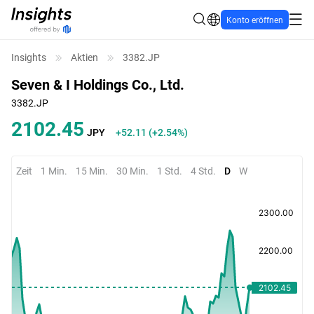
Konto eröffnen
Insights
Aktien
3382.JP
Seven & I Holdings Co., Ltd.
3382.JP
2102.42
JPY
+52.08
(
+2.54%
)
Zeit
1 Min.
15 Min.
30 Min.
1 Std.
4 Std.
D
W