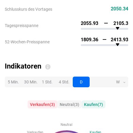
2050.34
Schlusskurs des Vortages
2055.93
2105.3
Tagespreisspanne
1809.36
2413.93
52-Wochen-Preisspanne
Indikatoren
5 Min.
30 Min.
1 Std.
4 Std.
D
W
Verkaufen
(
3
)
Neutral
(
3
)
Kaufen
(
7
)
Neutral
Verkaufen
Kaufen