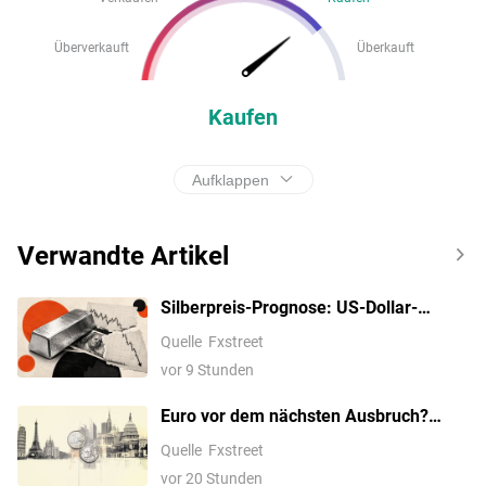
Überverkauft
Überkauft
Kaufen
Aufklappen
Verwandte Artikel
Silberpreis-Prognose: US-Dollar-
Erholung belastet XAG/USD vor US-
Quelle
Fxstreet
Arbeitsmarktbericht
vor 9 Stunden
Euro vor dem nächsten Ausbruch?
Darauf kommt es jetzt beim EUR/USD
Quelle
Fxstreet
an
vor 20 Stunden