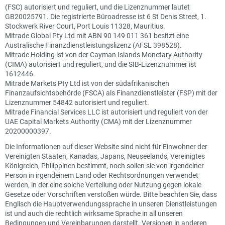
(FSC) autorisiert und reguliert, und die Lizenznummer lautet
GB20025791. Die registrierte Büroadresse ist 6 St Denis Street, 1.
Stockwerk River Court, Port Louis 11328, Mauritius.
Mitrade Global Pty Ltd mit ABN 90 149 011 361 besitzt eine
Australische Finanzdienstleistungslizenz (AFSL 398528).
Mitrade Holding ist von der Cayman Islands Monetary Authority
(CIMA) autorisiert und reguliert, und die SIB-Lizenznummer ist
1612446.
Mitrade Markets Pty Ltd ist von der südafrikanischen
Finanzaufsichtsbehörde (FSCA) als Finanzdienstleister (FSP) mit der
Lizenznummer 54842 autorisiert und reguliert.
Mitrade Financial Services LLC ist autorisiert und reguliert von der
UAE Capital Markets Authority (CMA) mit der Lizenznummer
20200000397.
Die Informationen auf dieser Website sind nicht für Einwohner der
Vereinigten Staaten, Kanadas, Japans, Neuseelands, Vereinigtes
Königreich, Philippinen bestimmt, noch sollen sie von irgendeiner
Person in irgendeinem Land oder Rechtsordnungen verwendet
werden, in der eine solche Verteilung oder Nutzung gegen lokale
Gesetze oder Vorschriften verstoßen würde. Bitte beachten Sie, dass
Englisch die Hauptverwendungssprache in unseren Dienstleistungen
ist und auch die rechtlich wirksame Sprache in all unseren
Bedingungen und Vereinbarungen darstellt. Versionen in anderen