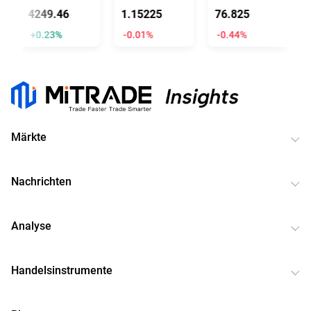
4249.46
1.15225
76.822
1
+0.23%
-0.01%
-0.45%
-
Märkte
Nachrichten
Analyse
Handelsinstrumente