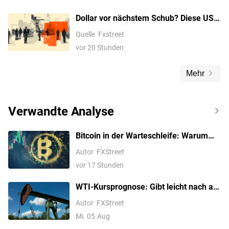
Dollar vor nächstem Schub? Diese US-
Arbeitsmarktdaten könnten jetzt alles
Quelle
Fxstreet
verändern
vor 20 Stunden
Mehr
Verwandte Analyse
Bitcoin in der Warteschleife: Warum
der nächste große Ausbruch noch auf
Autor
FXStreet
sich warten könnte
vor 17 Stunden
WTI-Kursprognose: Gibt leicht nach auf
nahe 74,50 USD, bärische Tendenz
Autor
FXStreet
unter dem 100-Tage-SMA intakt
Mi. 05.Aug