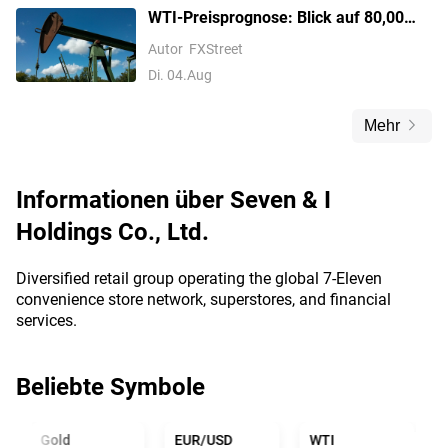
WTI-Preisprognose: Blick auf 80,00
USD angesichts der Spannungen
Autor
FXStreet
zwischen den USA und dem Iran und
Di. 04.Aug
gemischter technischer Lage
Mehr
Informationen über
Seven & I
Holdings Co., Ltd.
Diversified retail group operating the global 7-Eleven
convenience store network, superstores, and financial
services.
Beliebte Symbole
Gold
EUR/USD
WTI
U