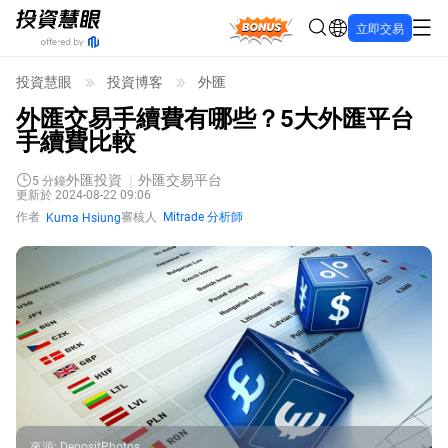
Bonus
立即交易
投資慧眼
投資博客
外匯
外匯交易手續費有哪些？5大外匯平台
手續費比較
外匯投資
外匯交易平台
5
分鐘
更新於 2024-08-22 09:06
作者
審核人
Mitrade 分析師
Kuma Hsiung
來源
:
DepositPhotos