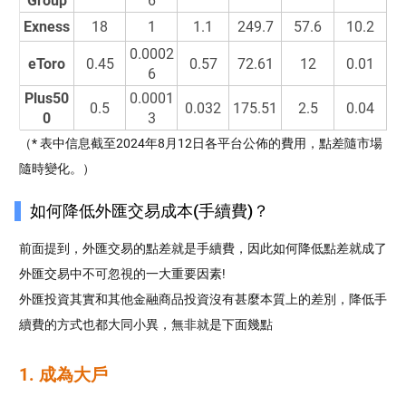
Exness
18
1
1.1
249.7
57.6
10.2
0.0002
eToro
0.45
0.57
72.61
12
0.01
6
Plus50
0.0001
0.5
0.032
175.51
2.5
0.04
0
3
（* 表中信息截至2024年8月12日各平台公佈的費用，點差隨市場
隨時變化。）
如何降低外匯交易成本(手續費)？
前面提到，外匯交易的點差就是手續費，因此如何降低點差就成了
外匯交易中不可忽視的一大重要因素!
外匯投資其實和其他金融商品投資沒有甚麼本質上的差別，降低手
續費的方式也都大同小異，無非就是下面幾點
1. 成為大戶