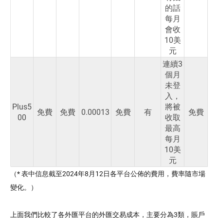
的話
每月
會收
10美
元
連續3
個月
未登
入，
Plus5
將被
免費
免費
0.00013
免費
有
免費
00
收取
最高
每月
10美
元
（* 表中信息截至2024年8月12日各平台公佈的費用，費率隨市場
變化。）
上面我們比較了各外匯平台的外匯交易成本，主要分為3類，賬戶