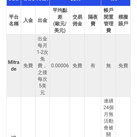
平均點
帳戶
平台
差
交易
隔夜
閒置
模擬
入金
出金
名稱
(歐元/
佣金
費
管理
賬戶
美元)
費
出金
每月
1-2次
免
Mitra
免費
費，
0.00006
免費
有
無
免費
de
之後
每次
5美
元
連續
24個
月無
活動
會被
關