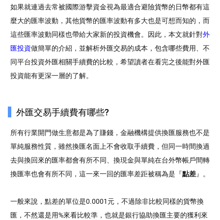
如果就連過去常被國際游擊資金視為最適合避險貨幣的日幣都有這
麼大的匯率波動，其他貨幣的匯率波動有多大也是可想而知的，而
這些匯率波動同樣也帶給大家新的投資機會。因此，本文就針對
外
匯投資
做簡單的介紹，並解析外匯交易的成本，包含哪些費用、不
同平台投資外匯相關手續費的比較，希望讀者在看完之後能對外匯
投資能有更深一層的了解。
外匯交易手續費有哪些?
所有行業開門做生意都是為了賺錢，金融機構提供換匯服務也不是
單純服務性質，雖然換匯名面上不會收取手續費，但同一時間換過
去與換回來的匯率都會有所不同、換現金與單純在台外幣帳戶間轉
換匯率也會有所不同，這一來一回的匯率差距被稱為是『
點差
』。
一般來說，點差的單位是0.0001元，不過除非比較同樣的貨幣換
匯，不然還是用%來看比較準，也就是銀行協助換匯主要的獲利來