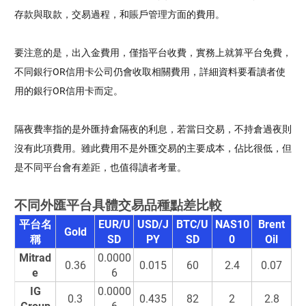
存款與取款，交易過程，和賬戶管理方面的費用。
要注意的是，出入金費用，僅指平台收費，實務上就算平台免費，
不同銀行OR信用卡公司仍會收取相關費用，詳細資料要看讀者使
用的銀行OR信用卡而定。
隔夜費率指的是外匯持倉隔夜的利息，若當日交易，不持倉過夜則
沒有此項費用。雖此費用不是外匯交易的主要成本，佔比很低，但
是不同平台會有差距，也值得讀者考量。
不同外匯平台具體交易品種點差比較
平台名
EUR/U
USD/J
BTC/U
NAS10
Brent
Gold
稱
SD
PY
SD
0
Oil
Mitrad
0.0000
0.36
0.015
60
2.4
0.07
e
6
IG
0.0000
0.3
0.435
82
2
2.8
Group
6