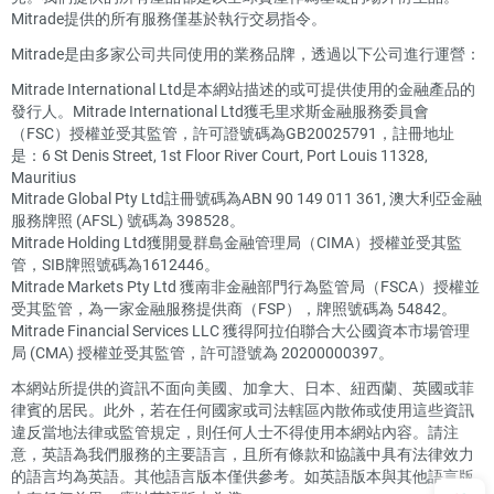
Mitrade提供的所有服務僅基於執行交易指令。
Mitrade是由多家公司共同使用的業務品牌，透過以下公司進行運營：
Mitrade International Ltd是本網站描述的或可提供使用的金融產品的
發行人。Mitrade International Ltd獲毛里求斯金融服務委員會
（FSC）授權並受其監管，許可證號碼為GB20025791，註冊地址
是：6 St Denis Street, 1st Floor River Court, Port Louis 11328,
Mauritius
Mitrade Global Pty Ltd註冊號碼為ABN 90 149 011 361, 澳大利亞金融
服務牌照 (AFSL) 號碼為 398528。
Mitrade Holding Ltd獲開曼群島金融管理局（CIMA）授權並受其監
管，SIB牌照號碼為1612446。
Mitrade Markets Pty Ltd 獲南非金融部門行為監管局（FSCA）授權並
受其監管，為一家金融服務提供商（FSP），牌照號碼為 54842。
Mitrade Financial Services LLC 獲得阿拉伯聯合大公國資本市場管理
局 (CMA) 授權並受其監管，許可證號為 20200000397。
本網站所提供的資訊不面向美國、加拿大、日本、紐西蘭、英國或菲
律賓的居民。此外，若在任何國家或司法轄區內散佈或使用這些資訊
違反當地法律或監管規定，則任何人士不得使用本網站內容。請注
意，英語為我們服務的主要語言，且所有條款和協議中具有法律效力
的語言均為英語。其他語言版本僅供參考。如英語版本與其他語言版