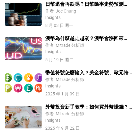
日幣還會再跌嗎？日幣匯率走勢預測
2026【台灣投資日幣攻略】
作者
Joe Chung
Insights
8 月 03 日 週一
澳幣為什麼越走越弱？澳幣會漲回來
嗎？澳幣匯率未來走勢预测與分析
作者
Mitrade 分析師
Insights
5 月 19 日 週二
幣值符號怎麼輸入？美金符號、歐元符
號等各國貨幣符號表大全
作者
Mitrade 分析師
Insights
2025 年 1 月 09 日
外幣投資新手教學：如何買外幣賺錢？
買什麼外幣好？外幣投資方式、投資建
作者
Mitrade 分析師
Insights
議
2025 年 9 月 22 日