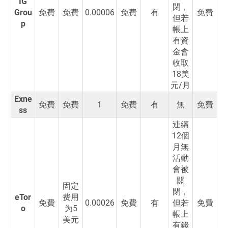
IG
閉，
Grou
免費
免費
0.00006
免費
有
免費
但若
p
帳上
有資
金會
收取
18美
元/月
Exne
免費
免費
1
免費
有
無
免費
ss
連續
12個
月無
活動
會被
關
固定
閉，
eTor
费用
免費
0.00026
免費
有
但若
免費
o
为5
帳上
美元
有錢