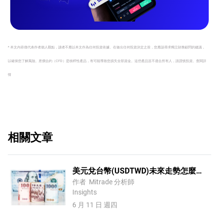
* 本文內容僅代表作者個人觀點，讀者不應以本文作為任何投資依據。在做出任何投資決定之前，您應該尋求獨立財務顧問的建議，
以確保您了解風險。
差價合約（CFD）是槓桿性產品，有可能導致您損失全部資金。這些產品並不適合所有人，請謹慎投資。
查閱詳
情
相關文章
美元兌台幣(USDTWD)未來走勢怎麼
看？
作者
Mitrade 分析師
Insights
6 月 11 日 週四