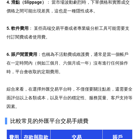
4. 滑點（Slippage）
： 當市場波動劇烈時，下單價格和實際成交
價格之間可能出現差異，這也是一種隱性成本。
5. 軟件費用
： 某些高端交易平臺或者專業級分析工具可能需要支
付訂閱費或者使用費。
6. 賬戶閒置費用
：也稱為不活動費或維護費，通常是當一個帳戶
在一定時間內（例如三個月、六個月或一年）沒有進行任何操作
時，平台會收取的定期費用。
綜合來看，在選擇外匯交易平台時，不僅僅要關注點差，還需要全
面評估以上各類成本，以及平台的穩定性、服務質量、客戶支持等
因素。
比較常見的外匯平台交易手續費
費用
存款與取款
交易
賬戶