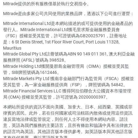
Mitrade提供的所有服務僅基於執行交易指令。
Mitrade是由多家公司共同使用的業務品牌，透過以下公司進行運營：
Mitrade International Ltd是本網站描述的或可提供使用的金融產品的
發行人。Mitrade International Ltd獲毛里求斯金融服務委員會
（FSC）授權並受其監管，許可證號碼為GB20025791，註冊地址
是：6 St Denis Street, 1st Floor River Court, Port Louis 11328,
Mauritius
Mitrade Global Pty Ltd註冊號碼為ABN 90 149 011 361, 澳大利亞金融
服務牌照 (AFSL) 號碼為 398528。
Mitrade Holding Ltd獲開曼群島金融管理局（CIMA）授權並受其監
管，SIB牌照號碼為1612446。
Mitrade Markets Pty Ltd 獲南非金融部門行為監管局（FSCA）授權並
受其監管，為一家金融服務提供商（FSP），牌照號碼為 54842。
Mitrade Financial Services LLC 獲得阿拉伯聯合大公國資本市場管理
局 (CMA) 授權並受其監管，許可證號為 20200000397。
本網站所提供的資訊不面向美國、加拿大、日本、紐西蘭、英國或菲
律賓的居民。此外，若在任何國家或司法轄區內散佈或使用這些資訊
違反當地法律或監管規定，則任何人士不得使用本網站內容。請注
意，英語為我們服務的主要語言，且所有條款和協議中具有法律效力
的語言均為英語。其他語言版本僅供參考。如英語版本與其他語言版
本有任何差異，應以英語版本為準。