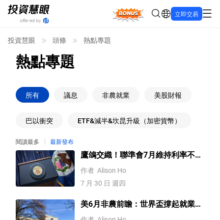
Bonus
立即交易
投資慧眼
頭條
熱點專題
熱點專題
所有
議息
非農就業
美股財報
巴以衝突
ETF&減半&坎昆升級（加密貨幣）
閱讀最多
最新發布
鷹鴿交織！聯準會7月維持利率不變
後，9月能否升息？
作者
Alison Ho
7 月 30 日 週四
美6月非農前瞻：世界盃撐起就業，
黃金、比特幣行情一觸即發！
作者
Alison Ho