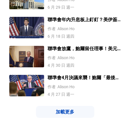
6 月 29 日 週一
聯準會年內升息板上釘釘？美伊簽
署諒解備忘錄，黃金、美元巨震
作者
Alison Ho
6 月 18 日 週四
聯準會放鷹，鮑爾留任理事！美元
飆升，日幣匯率跌破160關口
作者
Alison Ho
4 月 30 日 週四
聯準會4月決議來襲！鮑爾「最後一
舞」？黃金、比特幣行情一觸即
作者
Alison Ho
發！
4 月 27 日 週一
加載更多