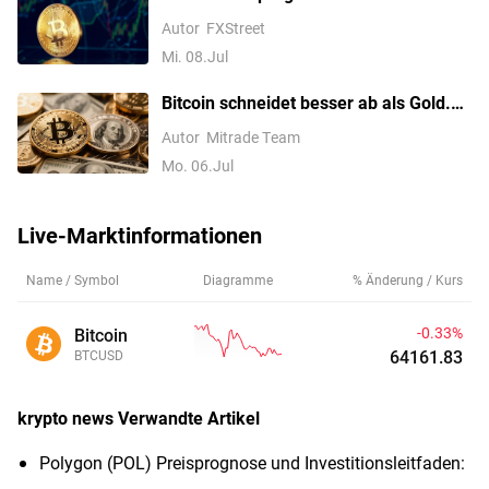
zurück, da neue US-Iran-Spannungen
Autor
FXStreet
die Risikobereitschaft dämpfen
Mi. 08.Jul
Bitcoin schneidet besser ab als Gold.
BTC-Kurs steigt den fünften Tag in
Autor
Mitrade Team
Folge und durchbricht 63.000 $, was ist
Mo. 06.Jul
das nächste Ziel?
Live-Marktinformationen
Name / Symbol
Diagramme
% Änderung / Kurs
-0.33%
Bitcoin
64161.83
BTCUSD
krypto news
Verwandte Artikel
Polygon (POL) Preisprognose und Investitionsleitfaden: