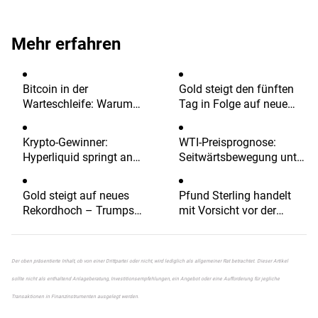
Mehr erfahren
Bitcoin in der
Gold steigt den fünften
Warteschleife: Warum
Tag in Folge auf neue
der nächste große
Rekorde – Fed-
Ausbruch noch auf sich
Zinssenkungsfantasie
Krypto-Gewinner:
WTI-Preisprognose:
warten könnte
hält den Dollar unter
Hyperliquid springt an
Seitwärtsbewegung unter
Druck
den 200-Tage-EMA –
88,00 $; Bruch des 200-
Pump.fun und Zcash vor
Stunden-SMA bleibt im
Gold steigt auf neues
Pfund Sterling handelt
Härtetest
Spiel
Rekordhoch – Trumps
mit Vorsicht vor der
Zolldrohungen und
geldpolitischen
geopolitische Risiken
Entscheidung der BoE
treiben Zuflüsse
Der oben präsentierte Inhalt, ob von einer Drittpartei oder nicht, wird lediglich als allgemeiner Rat betrachtet. Dieser Artikel
sollte nicht als enthaltend Anlageberatung, Investitionsempfehlungen, ein Angebot oder eine Aufforderung für jegliche
Transaktionen in Finanzinstrumenten ausgelegt werden.