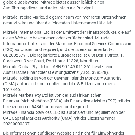
globale Basiswerte. Mitrade bietet ausschließlich einen
Ausführungsdienst und agiert stets als Prinzipal.
Mitrade ist eine Marke, die gemeinsam von mehreren Unternehmen
genutzt wird und über die folgenden Unternehmen tätig ist:
Mitrade International Ltd ist der Emittent der Finanzprodukte, die auf
dieser Webseite beschrieben oder verfügbar sind. Mitrade
International Ltd ist von der Mauritius Financial Services Commission
(FSC) autorisiert und reguliert, und die Lizenznummer lautet
GB20025791. Die registrierte Büroadresse ist 6 St Denis Street, 1.
Stockwerk River Court, Port Louis 11328, Mauritius.
Mitrade Global Pty Ltd mit ABN 90 149 011 361 besitzt eine
Australische Finanzdienstleistungslizenz (AFSL 398528).
Mitrade Holding ist von der Cayman Islands Monetary Authority
(CIMA) autorisiert und reguliert, und die SIB-Lizenznummer ist
1612446.
Mitrade Markets Pty Ltd ist von der südafrikanischen
Finanzaufsichtsbehörde (FSCA) als Finanzdienstleister (FSP) mit der
Lizenznummer 54842 autorisiert und reguliert.
Mitrade Financial Services LLC ist autorisiert und reguliert von der
UAE Capital Markets Authority (CMA) mit der Lizenznummer
20200000397.
Die Informationen auf dieser Website sind nicht für Einwohner der