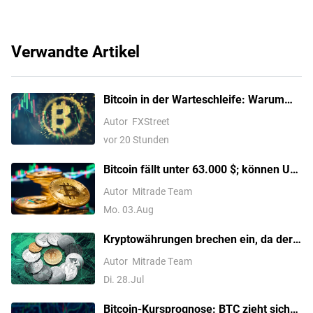
Verwandte Artikel
Bitcoin in der Warteschleife: Warum
der nächste große Ausbruch noch auf
Autor
FXStreet
sich warten könnte
vor 20 Stunden
Bitcoin fällt unter 63.000 $; können US-
Iran-Verhandlungen den Abwärtstrend
Autor
Mitrade Team
umkehren?
Mo. 03.Aug
Kryptowährungen brechen ein, da der
Senat den CLARITY Act verzögert;
Autor
Mitrade Team
Bitcoin fällt unter 65.000 $
Di. 28.Jul
Bitcoin-Kursprognose: BTC zieht sich