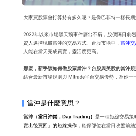
大家買股票會打算持有多久呢？是像巴菲特一樣長期
2022年以來市場黑天鵝事件層出不窮，股價隔日劇
資人選擇現股當沖的交易方式。台股市場中，
當沖交
人能在當天完成買賣，靈活度更高。
那麼，新手該如何做股票當沖？台股與美股的當沖規
結合最新市場規則與 MItrade平台交易優勢，為你
當沖是什麼意思？
當沖（
是一種短線交易策
當日沖銷
，Day Trading）
確保部位在當日收盤前結
賣出後買回」
的短線操作，