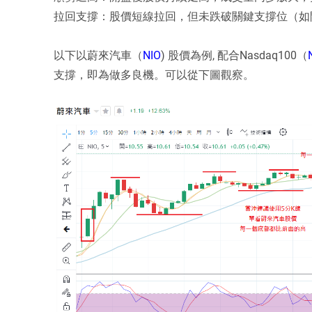
拉回支撐：股價短線拉回，但未跌破關鍵支撐位（如
以下以蔚來汽車（
NIO
) 股價為例, 配合Nasdaq100（
支撐，即為做多良機。可以從下圖觀察。