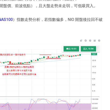
開盤價、前波低點），且大盤走勢未走弱，可低吸買入。
NAS100
）指數走勢分析，若指數偏多，NIO 開盤後拉回不破