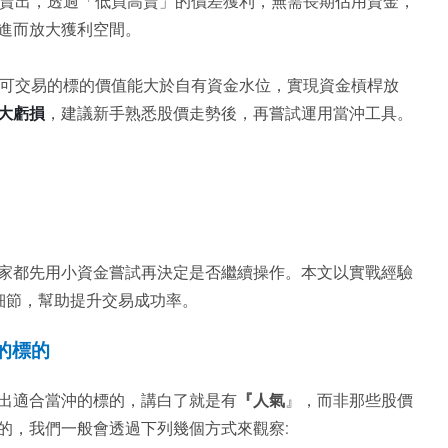
賣出，透過「低買高賣」的價差獲利，無需長期佔用資金，
進而放大獲利空間。
可交易的標的價值能大於自有資金水位，實現資金槓桿放
大虧損
，建議新手熟悉股價走勢後，再嘗試運用當沖工具。
家都先用小資金嘗試再決定是否繼續操作。本文以實戰經驗
細節，幫助提升交易成功率。
的標的
出適合當沖的標的，講白了就是有
『人氣
』，而非那些股價
的，我們一般會透過下列幾個方式來觀察: