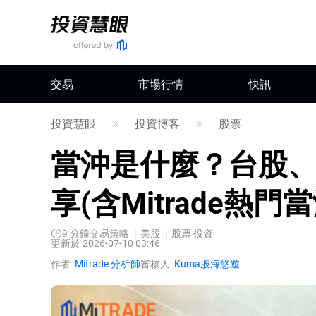
交易
市場行情
快訊
投資慧眼
投資博客
股票
當沖是什麼？台股
享(含Mitrade熱
9
分鐘
交易策略
美股
股票 投資
更新於 2026-07-10 03:46
作者
Mitrade 分析師
審核人
Kuma股海悠遊