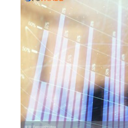
來源
:
DepositPhotos