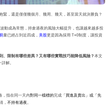
抱緊，還是僅僅幾個月、幾周、幾天，甚至當天就決勝負？
烈波動成為常態，持倉過夜的風險大幅提升，也讓越來越多投
易
量已經占到近四成，
美股
更是因為採用 T+0制度，讓投資
則、限制有哪些差異？又有哪些實戰技巧能降低風險？
本文
一一詳解。
略，指在同一天內
完成
對同一檔標的
「買進及賣出」或「先
清，
。
不持有過夜