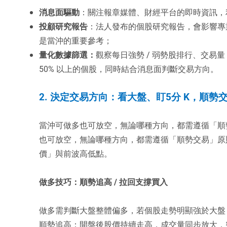
消息面驅動
：關注報章媒體、財經平台的即時資訊，
投顧研究報告
：法人發布的個股研究報告，會影響專
是當沖的重要參考；
量化數據篩選：
觀察每日強勢 / 弱勢股排行、交易量 
50% 以上的個股，同時結合消息面判斷交易方向。
2. 決定交易方向：看大盤、盯5分 K，順勢
當沖可做多也可放空，無論哪種方向，都需遵循「順勢
也可放空，無論哪種方向，都需遵循「順勢交易」原
價」與前波高低點。
做多技巧：順勢追高 / 拉回支撐買入
做多需判斷大盤整體偏多，若個股走勢明顯強於大盤
順勢追高：開盤後股價持續走高，成交量同步放大，