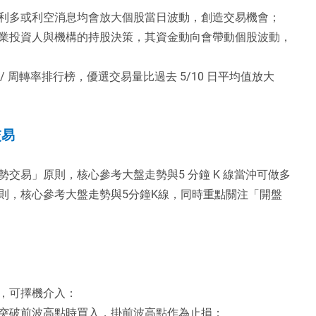
利多或利空消息均會放大個股當日波動，創造交易機會；
業投資人與機構的持股決策，其資金動向會帶動個股波動，
/ 周轉率排行榜，優選交易量比過去 5/10 日平均值放大
交易
交易」原則，核心參考大盤走勢與5 分鐘 K 線當沖可做多
則，核心參考大盤走勢與5分鐘K線，同時重點關注「開盤
，可擇機介入：
突破前波高點時買入，掛前波高點作為止損；