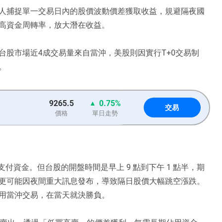
人捕捉單一交易日內的股價波動價差獲取收益，規避隔夜國
高資金周轉率，放大潛在收益。
台股市場近4成交易量來自當沖，美股則因實行T+0交易制
。
9265.5
0.75%
交易
價格
單日走勢
支付資金。但台股的開盤時間是早上 9 點到下午 1 點半，期
更可能因夜間重大訊息發布，導致隔日股價大幅跳空漲跌。
用當沖交易，在當天就決勝負。