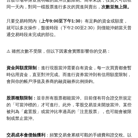
台股市場本身並無明確的當沖次數限制。簡單來說，投資人可以在
同一天內，對同一檔股票進行多次的買進與賣出，
次數並無上限。
只要交易時間內（
上午9:00至下午1:30
）有足夠的資金或額度，
就可以多次操作，盤後時段（下午2:00至2:30）則僅能沖銷當天普
通交易時段未完成的部位。
⚠️ 雖然次數不受限，但以下因素會實際影響你的交易：
資金與額度限制
：進行現股當沖需要自有資金，每一次買賣都會暫
時佔用資金，直至對沖完成。而進行資券當沖則有信用額度限制，
會與你的帳戶淨值及券商的融資融券比例掛鉤。
股票種類限制：
並非所有股票都能當沖。目前僅有符合證交所規定
的「可當沖標的」才可進行。此外，零股交易並未開放當沖。某些
被列為「處置股」或當沖比率過高的「注意股票」，也可能會被限
制或禁止當沖。
交易成本會侵蝕獲利
：頻繁交易會累積可觀的手續費和證交稅。以