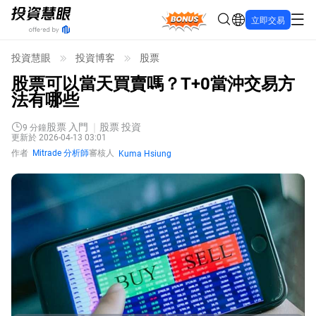
Bonus
立即交易
投資慧眼
投資博客
股票
股票可以當天買賣嗎？T+0當沖交易方
法有哪些
股票 入門
股票 投資
9
分鐘
更新於 2026-04-13 03:01
作者
Mitrade 分析師
審核人
Kuma Hsiung