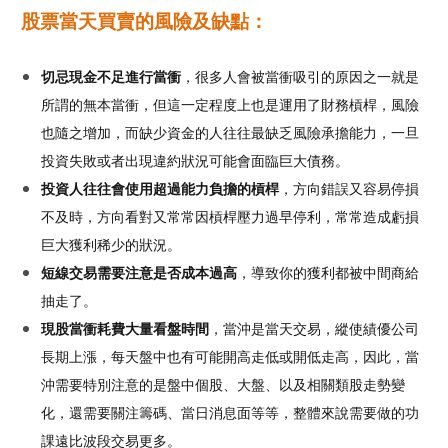
股票當天買賣的風險及缺點：
切忌現金不足進行當衝
，很多人會被當衝吸引的原因之一就是
所謂的無本當衝，但這一定程度上也是運用了財務槓桿，風險
也隨之增加，而缺少資金的人往往最缺乏風險承擔能力，一旦
投資失敗或者出現違約狀況可能會面臨巨大債務。
投資人往往會使用超過能力負擔的槓桿
，方向錯誤又容易停損
不及時，方向看對又常常因槓桿壓力過早停利，常常造成虧損
巨大獲利稀少的狀況。
短線交易需要注意是否成本過高
，導致你的獲利都被中間商給
抽走了。
現股當衝耗費大量看盤時間
，當沖是當天交易，縱使績優公司
長期上漲，每天盤中也有可能開高走低或開低走高，因此，當
沖需要特別注意的是盤中個股、大盤、以及相關類股走勢變
化，還需要關注籌碼、當日消息面等等，整體來說需要做的功
課遠比波段交易更多。