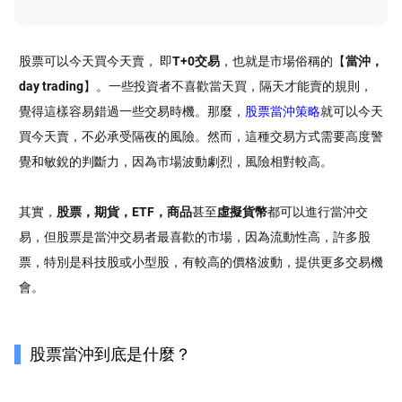
股票可以今天買今天賣， 即
T+0交易
，也就是市場俗稱的【
當沖，
day trading
】。一些投資者不喜歡當天買，隔天才能賣的規則，
覺得這樣容易錯過一些交易時機。那麼，
股票當沖策略
就可以今天
買今天賣，不必承受隔夜的風險。然而，這種交易方式需要高度警
覺和敏銳的判斷力，因為市場波動劇烈，風險相對較高。
其實，
股票，期貨，ETF，商品
甚至
虛擬貨幣
都可以進行當沖交
易，但股票是當沖交易者最喜歡的市場，因為流動性高，許多股
票，特別是科技股或小型股，有較高的價格波動，提供更多交易機
會。
股票當沖到底是什麼？