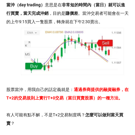
當沖（day trading）
意思是在
非常短的時間內（當日）就可以進
行買賣，當天完成沖銷
，目的是
賺價差
。當沖交易者可能會在一天
的上午9:15買入一隻股票，轉身就在下午2:30賣出。
股票當沖，用我自己的話定義就是：
通過券商提供的融資融券，在
T+2的交易規則上實行T+0交易（當日買賣股票）的一種方法。
有人可能有點不解，不是T+2交易制度嗎？
怎麼可以做到當天買
賣
？