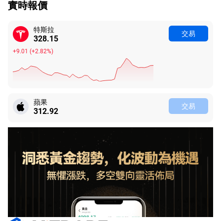
實時報價
特斯拉
交易
328.15
+9.01
(
+2.82%
)
蘋果
交易
312.92