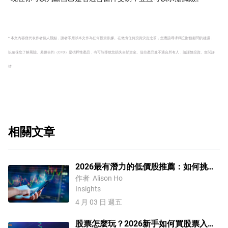
* 本文內容僅代表作者個人觀點，讀者不應以本文作為任何投資依據。在做出任何投資決定之前，您應該尋求獨立財務顧問的建議，
以確保您了解風險。
差價合約（CFD）是槓桿性產品，有可能導致您損失全部資金。這些產品並不適合所有人，請謹慎投資。
查閱詳
情
相關文章
2026最有潛力的低價股推薦：如何挑選
美股低價潛力股，合理布局2026年股票
作者
Alison Ho
Insights
投資
4 月 03 日 週五
股票怎麼玩？2026新手如何買股票入門