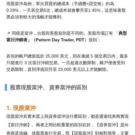
現股當沖為例，單次買賣的總成本（手續費+證交稅）約為
0.29%，一天若交易5次，總成本就會攀升至1.45%，這意味著股
票必須有較大的漲幅才能獲利。
📌 同樣是當沖，台股與美股規則是不同的。美股市場訂有 「
典型
當日沖銷者」（Pattern Day Trader, PDT
）規則：
若你的帳戶總值低於 25,000 美元，則在連續 5 個交易日內，最多
只能進行 3 次當日沖銷交易。
一旦超過次數限制，帳戶便會受到
交易限制，直到淨值回升至 25,000 美元以上才能解除。
股票現股當沖、 資券當沖的區別
1. 現股當沖
現股當沖其實本質上與資券當沖沒什麼區別，都是通過找券商實現
【當日沖銷】。兩者之間比較重要的區別在於，【資券當沖】是向
券商是借錢、借股票進行交易，而【現股當沖】則相對簡單，主要