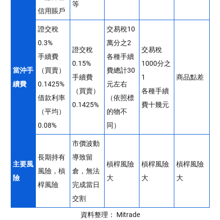
等
信用賬戶
證交稅
交易稅10
0.3%
萬分之2
證交稅
交易稅
手續費
各種手續
0.15%
1000分之
當沖手
（買賣）
費總計30
手續費
1
商品點差
續費
0.1425%
元左右
（買賣）
各種手續
借款利率
（依照標
0.1425%
費十幾元
（平均）
的物不
0.08%
同）
市價波動
長期持有
導致留
主要風
槓桿風險
槓桿風險
槓桿風險
風險，槓
倉，無法
險
大
大
大
桿風險
完成當日
交割
資料整理： Mitrade