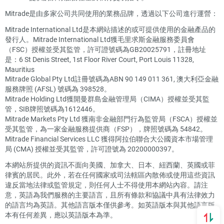
Mitrade是由多家公司共同使用的業務品牌，透過以下公司進行運營：
Mitrade International Ltd是本網站描述的或可提供使用的金融產品的
發行人。Mitrade International Ltd獲毛里求斯金融服務委員會
（FSC）授權並受其監管，許可證號碼為GB20025791，註冊地址
是：6 St Denis Street, 1st Floor River Court, Port Louis 11328,
Mauritius
Mitrade Global Pty Ltd註冊號碼為ABN 90 149 011 361, 澳大利亞金融
服務牌照 (AFSL) 號碼為 398528。
Mitrade Holding Ltd獲開曼群島金融管理局（CIMA）授權並受其監
管，SIB牌照號碼為1612446。
Mitrade Markets Pty Ltd 獲南非金融部門行為監管局（FSCA）授權並
受其監管，為一家金融服務提供商（FSP），牌照號碼為 54842。
Mitrade Financial Services LLC 獲得阿拉伯聯合大公國資本市場管理
局 (CMA) 授權並受其監管，許可證號為 20200000397。
本網站所提供的資訊不面向美國、加拿大、日本、紐西蘭、英國或菲
律賓的居民。此外，若在任何國家或司法轄區內散佈或使用這些資訊
違反當地法律或監管規定，則任何人士不得使用本網站內容。請注
意，英語為我們服務的主要語言，且所有條款和協議中具有法律效力
的語言均為英語。其他語言版本僅供參考。如英語版本與其他語言版
本有任何差異，應以英語版本為準。