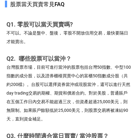
股票當天買賣常見FAQ
Q1. 零股可以當天買賣嗎?
不可以。不論是盤中、盤後， 零股不開放信用交易，最快要隔日
才能賣出。
Q2. 哪些股票可以當沖？
台灣股票市場，目前可進行當沖的股票包括台灣50指數、中型100
指數的成分股，以及證券櫃檯買賣中心的富櫃50指數成分股（共
約200檔）。台股可以選擇資券當沖或現股當沖，還可以進行天然
day trading交易的期權、期貨和價差合約。對於美股，普通賬戶
在五個工作日內交易不能超過三次，但資產超過25,000美元，則
無限制。如果賬戶餘額低於25,000美元，則股票交易將被凍結90
天，直到資金補足。
Q3. 什麼時間適合當日買賣/ 當沖股票？