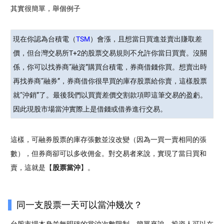
其實很簡單，舉個例子
現在你認為台積電（
TSM
）會漲，且想當日買進並賣出賺取差
價，但台灣交易所T+2的股票交易規則不允許你當日買賣。沒關
係，你可以找券商“融資”購買台積電，券商借錢你買。想賣出時
再找券商“融券”，券商借你很早買的庫存股票給你賣，這樣股票
就“沖銷”了。最後我們以買賣差價交割款項即這筆交易的盈虧。
因此現股市場當沖實際上是借錢或借券進行交易。
這樣，可融券股票的庫存張數並沒改變（因為一買一賣相同的張
數），但券商卻可以多收佣金。對交易者來說，實現了當日買和
賣，這就是【
股票
當沖
】。
同一支股票一天可以當沖幾次？