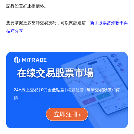
記得設置好止損價格。
想要掌握更多當沖交易技巧，可以閱讀這篇：
新手股票當沖教學與
技巧分享
在缐交易股票市場
24H線上交易 | 0佣金低點差 | 權威監管 | 每筆交易限價和停
損
立即注冊