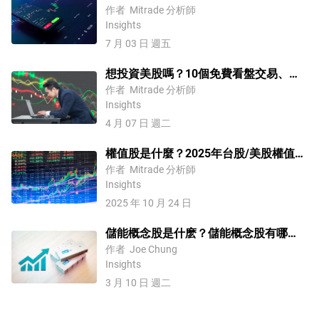
全攻略！
作者
Mitrade 分析師
Insights
7 月 03 日 週五
想投資美股嗎？10個免費看盤交易、即
時報價APP/軟體推薦
作者
Mitrade 分析師
Insights
4 月 07 日 週二
權值股是什麼？2025年台股/美股權值股
TOP排行榜
作者
Mitrade 分析師
Insights
2025 年 10 月 24 日
儲能概念股是什麽？儲能概念股有哪
些？2026儲能概念股龍頭推薦!
作者
Joe Chung
Insights
3 月 10 日 週二