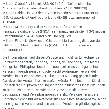
Mitrade Global Pty Ltd mit ABN 90 149 011 361 besitzt eine
Australische Finanzdienstleistungslizenz (AFSL 398528).
Mitrade Holding ist von der Cayman Islands Monetary Authority
(CIMA) autorisiert und reguliert, und die SIB-Lizenznummer ist
1612446.
Mitrade Markets Pty Ltd ist von der südafrikanischen
Finanzaufsichtsbehörde (FSCA) als Finanzdienstleister (FSP) mit der
Lizenznummer 54842 autorisiert und reguliert.
Mitrade Financial Services LLC ist autorisiert und reguliert von der
UAE Capital Markets Authority (CMA) mit der Lizenznummer
20200000397.
Die Informationen auf dieser Website sind nicht für Einwohner der
Vereinigten Staaten, Kanadas, Japans, Neuseelands, Vereinigtes
Königreich, Philippinen bestimmt, noch sollen sie von irgendeiner
Person in irgendeinem Land oder Rechtsordnungen verwendet
werden, in der eine solche Verteilung oder Nutzung gegen lokale
Gesetze oder Vorschriften verstoßen würde. Bitte beachten Sie, dass
Englisch die Hauptverwendungssprache in unseren Dienstleistungen
ist und auch die rechtlich wirksame Sprache in all unseren
Bedingungen und Vereinbarungen darstellt. Versionen in anderen
Sprachen dienen nur als Referenz. Im Falle einer Diskrepanz zwischen
der englischen Version und den anderen Versionen gilt die englische
Version.