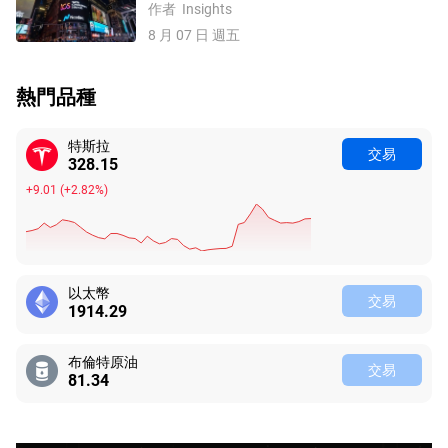
數、費半指數、納指100技術分析
作者
Insights
8 月 07 日 週五
熱門品種
特斯拉
交易
328.15
+9.01
(
+2.82%
)
以太幣
交易
1914.29
布倫特原油
交易
81.34