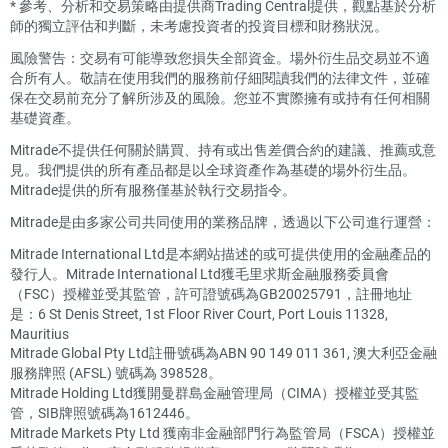
*
參考、分析和交易策略由提供商Trading Central提供，觀點基於分析
師的獨立評估和判斷，未考慮投資者的投資目標和財務狀況。
風險警告：交易有可能導致您損失全部資金。場外衍生品交易並不適
合所有人。敬請在使用我們的服務前仔細閱讀我們的法律文件，並確
保在交易前充分了解所涉及的風險。您並不實際擁有或持有任何相關
基礎資產。
Mitrade不提供任何關於購買、持有或出售差價合約的建議、推薦或意
見。我們提供的所有產品都是以全球資產作為基礎的場外衍生品。
Mitrade提供的所有服務僅基於執行交易指令。
Mitrade是由多家公司共同使用的業務品牌，透過以下公司進行運營：
Mitrade International Ltd是本網站描述的或可提供使用的金融產品的
發行人。Mitrade International Ltd獲毛里求斯金融服務委員會
（FSC）授權並受其監管，許可證號碼為GB20025791，註冊地址
是：6 St Denis Street, 1st Floor River Court, Port Louis 11328,
Mauritius
Mitrade Global Pty Ltd註冊號碼為ABN 90 149 011 361, 澳大利亞金融
服務牌照 (AFSL) 號碼為 398528。
Mitrade Holding Ltd獲開曼群島金融管理局（CIMA）授權並受其監
管，SIB牌照號碼為1612446。
Mitrade Markets Pty Ltd 獲南非金融部門行為監管局（FSCA）授權並