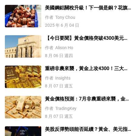
美國鋼鋁關稅升級！下一個是銅？花旗
這樣說
作者
Tony Chou
2025 年 6 月 04 日
【今日要聞】黃金價格突破4300美元，
比特幣逼近6.5萬，關注伊朗談判
作者
Alison Ho
8 月 06 日 週四
重磅非農來襲，黃金上攻4300！三大因
素預示金價升勢有望延續
作者
Insights
8 月 07 日 週五
黃金價格預測：7月非農重磅來襲，金價
站上4300美元後還能漲嗎？
作者
TradingKey
8 月 07 日 週五
美股反彈勢頭能否延續？黃金、美元指