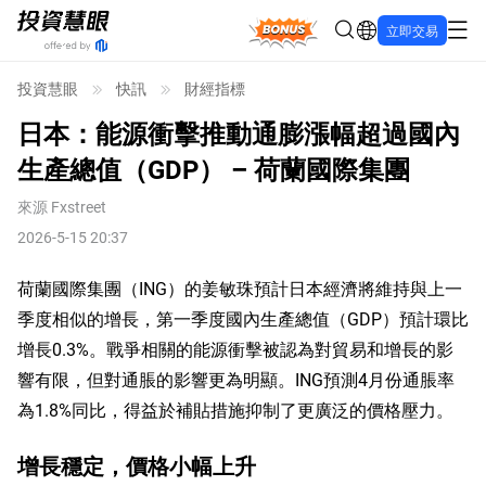
Bonus
立即交易
投資慧眼
快訊
財經指標
日本：能源衝擊推動通膨漲幅超過國內
生產總值（GDP） – 荷蘭國際集團
來源
Fxstreet
2026-5-15 20:37
荷蘭國際集團（ING）的姜敏珠預計日本經濟將維持與上一
季度相似的增長，第一季度國內生產總值（GDP）預計環比
增長0.3%。戰爭相關的能源衝擊被認為對貿易和增長的影
響有限，但對通脹的影響更為明顯。ING預測4月份通脹率
為1.8%同比，得益於補貼措施抑制了更廣泛的價格壓力。
增長穩定，價格小幅上升