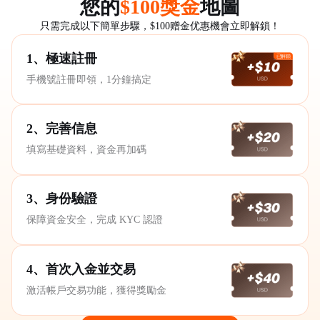
您的
$100獎金
地圖
只需完成以下簡單步驟，$100赠金优惠機會立即解鎖！
1、極速註冊
已解鎖
手機號註冊即領，1分鐘搞定
2、完善信息
填寫基礎資料，資金再加碼
3、身份驗證
保障資金安全，完成 KYC 認證
4、首次入金並交易
激活帳戶交易功能，獲得獎勵金