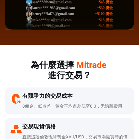
+
$30
獎金
lauren***1985@gmail.com
+
$100
獎金
henry***lai73@gmail.com
+
$18
獎金
mike.***ops@gmail.com
+
$45
獎金
karen***99@gmail.com
+
$120
獎金
chri***629@gmail.com
+
$60
獎金
jaso***liu35@gmail.com
+
$10
獎金
vianh***8@gmail.com
+
$30
獎金
roger***73@gmail.com
+
$100
獎金
fann***91@gmail.com
+
$45
獎金
san***86wu@gmail.com
為什麼選擇
Mitrade
+
$30
獎金
lauren***1985@gmail.com
進行交易？
+
$100
獎金
henry***lai73@gmail.com
有競爭力的交易成本
0佣金、低点差，黄金平均点差低至0.3，无隐藏费用
交易現貨價格
直接追蹤倫敦現貨黃金XAU/USD，交易市場最實時的價