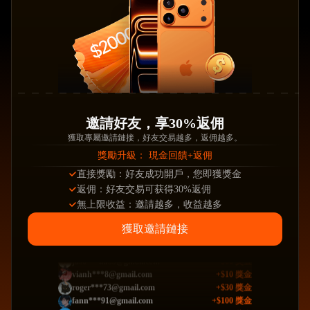
邀請好友，享30%返佣
獲取專屬邀請鏈接，好友交易越多，返佣越多。
獎勵升級： 現金回饋+返佣
直接獎勵：好友成功開戶，您即獲獎金
返佣：好友交易可获得30%返佣
無上限收益：邀請越多，收益越多
+
$18
獎金
mike.***ops@gmail.com
獲取邀請鏈接
+
$45
獎金
karen***99@gmail.com
+
$120
獎金
chri***629@gmail.com
+
$60
獎金
jaso***liu35@gmail.com
+
$10
獎金
vianh***8@gmail.com
+
$30
獎金
roger***73@gmail.com
+
$100
獎金
fann***91@gmail.com
+
$45
獎金
san***86wu@gmail.com