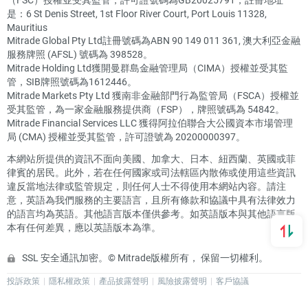
是：6 St Denis Street, 1st Floor River Court, Port Louis 11328,
Mauritius
Mitrade Global Pty Ltd註冊號碼為ABN 90 149 011 361, 澳大利亞金融
服務牌照 (AFSL) 號碼為 398528。
Mitrade Holding Ltd獲開曼群島金融管理局（CIMA）授權並受其監
管，SIB牌照號碼為1612446。
Mitrade Markets Pty Ltd 獲南非金融部門行為監管局（FSCA）授權並
受其監管，為一家金融服務提供商（FSP），牌照號碼為 54842。
Mitrade Financial Services LLC 獲得阿拉伯聯合大公國資本市場管理
局 (CMA) 授權並受其監管，許可證號為 20200000397。
本網站所提供的資訊不面向美國、加拿大、日本、紐西蘭、英國或菲
律賓的居民。此外，若在任何國家或司法轄區內散佈或使用這些資訊
違反當地法律或監管規定，則任何人士不得使用本網站內容。請注
意，英語為我們服務的主要語言，且所有條款和協議中具有法律效力
的語言均為英語。其他語言版本僅供參考。如英語版本與其他語言版
本有任何差異，應以英語版本為準。
SSL 安全通訊加密。© Mitrade版權所有， 保留一切權利。
投訴政策
隱私權政策
產品披露聲明
風險披露聲明
客戶協議