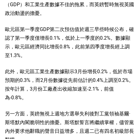
（GDP）和工業生產數據不佳的拖累，而英鎊暫時無視英國
政治動盪的擔憂。
歐元區第一季度GDP第二次預估值於週三早些時候公布，確
認了第一季度僅增長0.1%，低於上一季度的0.2%。數據顯
示，歐元區經濟同比增長0.8%，此前第四季度增長經上調
至1.3%。
此外，歐元區工業生產數據顯示3月份增長0.2%，低於市場
預期的0.3%，而2月份數據從先前估計的0.4%上調至0.2%。
按年計算，3月份工廠產出收縮加速至-2.1%，前值
為-0.8%。
另一方面，英鎊無視上週地方選舉失利後對工黨領袖基爾·
斯塔默內閣脆弱性的擔憂。斯塔默誓言將繼續掌權，儘管黨
內外要求他辭職的聲音日益增多，且週二已有四名初級部長