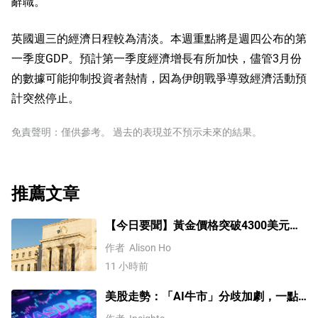
辭職。
英國週三的經濟日程較為清淡。本週重點將是週四公布的第
一季度GDP。預計第一季度經濟增長有所加快，儘管3月份
的數據可能抑制投資者熱情，因為伊朗戰爭導致經濟活動預
計突然停止。
免責聲明：僅供參考。 過去的表現並不預示未來的結果。
推薦文章
【今日要聞】黃金價格突破4300美元，
比特幣逼近6.5萬，關注伊朗談判
作者
Alison Ho
11 小時前
美股走勢：「AI牛市」分歧加劇，一點
或預示中期調整難以避免？