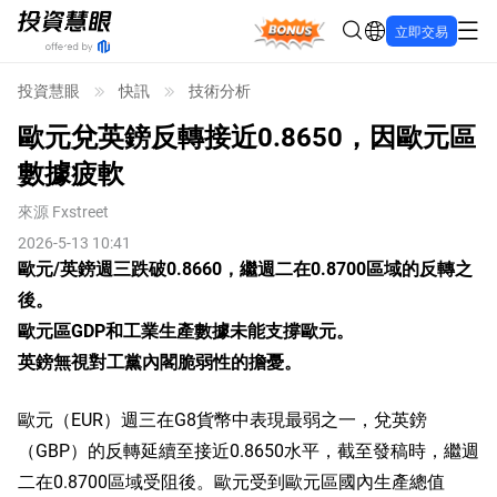
Bonus
立即交易
投資慧眼
快訊
技術分析
歐元兌英鎊反轉接近0.8650，因歐元區
數據疲軟
來源
Fxstreet
2026-5-13 10:41
歐元/英鎊週三跌破0.8660，繼週二在0.8700區域的反轉之
後。
歐元區GDP和工業生產數據未能支撐歐元。
英鎊無視對工黨內閣脆弱性的擔憂。
歐元（EUR）週三在G8貨幣中表現最弱之一，兌英鎊
（GBP）的反轉延續至接近0.8650水平，截至發稿時，繼週
二在0.8700區域受阻後。歐元受到歐元區國內生產總值