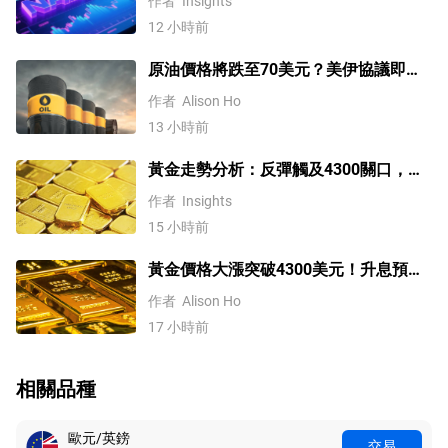
作者
Insights
12 小時前
原油價格將跌至70美元？美伊協議即將
達成，但小心衝突再起
作者
Alison Ho
13 小時前
黃金走勢分析：反彈觸及4300關口，
「雙底」確立劍指這一目標！
作者
Insights
15 小時前
黃金價格大漲突破4300美元！升息預期
降溫疊加央行購金，未來持續漲？
作者
Alison Ho
17 小時前
相關品種
歐元/英鎊
交易