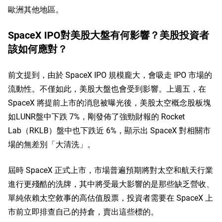
歐洲其他地區。
SpaceX IPO對美股大盤有何影響？美股投資者
該如何應對？
前文提到，由於 SpaceX IPO 規模龐大，會吸走 IPO 市場的
流動性。不僅如此，美股大盤也會受到影響。上週五，在 
SpaceX 將提前上市的消息被曝光後，美股太空概念股板塊
如
LUNR
盤中下跌 7%，剛發佈了強勁財報的 Rocket 
Lab
（RKLB）
盤中也下跌近 6%，顯示出 SpaceX 對相關市
場的無差別「大清洗」。
屆時 SpaceX 正式上市，市場普遍預期將對太空和航天行業
進行更殘酷的洗牌，其中將受最大影響的是那些缺乏營收、
單純依賴太空敘事的高估值股票，投資者需要在 SpaceX 上
市前立即排查自己的持倉，賣出這些標的。