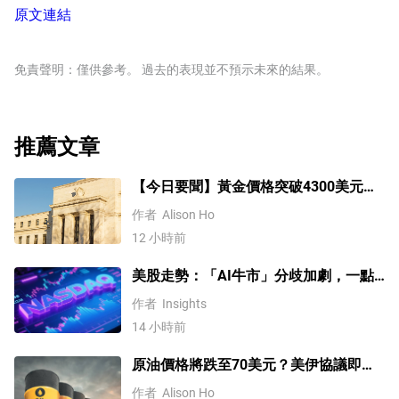
原文連結
免責聲明：僅供參考。 過去的表現並不預示未來的結果。
推薦文章
【今日要聞】黃金價格突破4300美元，
比特幣逼近6.5萬，關注伊朗談判
作者
Alison Ho
12 小時前
美股走勢：「AI牛市」分歧加劇，一點
或預示中期調整難以避免？
作者
Insights
14 小時前
原油價格將跌至70美元？美伊協議即將
達成，但小心衝突再起
作者
Alison Ho