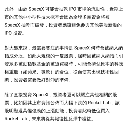
此外，由於 SpaceX 可能會抽乾 IPO 市場的流動性，近期上
市的其他中小型科技大概率會因為全球多頭資金將被 
SpaceX 抽乾而破發，投資者應該避免參與其他美股新股的 
IPO 投資。
對大盤來說，最需要關注的事情是 SpaceX 何時會被納入納
指成分股。如此大規模的一隻股票，屆時因被納入納指而引
發眾多被動指數基金的被迫買盤時，可能會擠兌原本的科技
權重股（如
蘋果
、
微軟
）的倉位，從而使其出現技術性回
調，投資者需要做好對沖的準備。
除了直接投資 SpaceX，投資者還可以關注其他相關的股
票，比如因其上市資訊公佈而大幅下跌的 Rocket Lab，該
股明顯還具備強勁的上漲動能，投資者此時低位買入 
Rocket Lab，未來將從其報復性反彈中獲益。