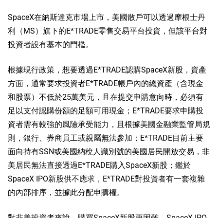
SpaceX在納斯達克市場上市，美國散戶可以透過摩根士丹
利
（MS）
旗下的E*TRADE零售交易平台投資，但該平台對
投資者設有基本的門檻。
根據現行政策，想要透過E*TRADE認購SpaceX新股，資產
方面，通常要求投資者E*TRADE帳戶內的總資產（含現金
和股票）不低於25萬美元，且在提交申購意向時，必須有
足以支付認購份額的足額可用現金；E*TRADE要求申購投
資者需有較強的風險承受能力，且根據美國金融業監管局規
則，銀行、券商員工或親屬無法參加；E*TRADE目前主要
面向持有SSN或美國納稅人識別號的美國居民開放交易，非
美居民無法直接透過E*TRADE購入SpaceX新股；鑑於
SpaceX IPO新股供不應求，E*TRADE對投資者有一套複雜
的內部排序，並據此分配申購權。
對非美投資者來說，購買SpaceX新股更困難。SpaceX IPO