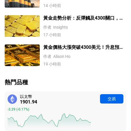
14 小時前
黃金走勢分析：反彈觸及4300關口，
「雙底」確立劍指這一目標！
作者
Insights
17 小時前
黃金價格大漲突破4300美元！升息預期
降溫疊加央行購金，未來持續漲？
作者
Alison Ho
19 小時前
熱門品種
以太幣
交易
1901.94
-3.29
(
-0.17%
)