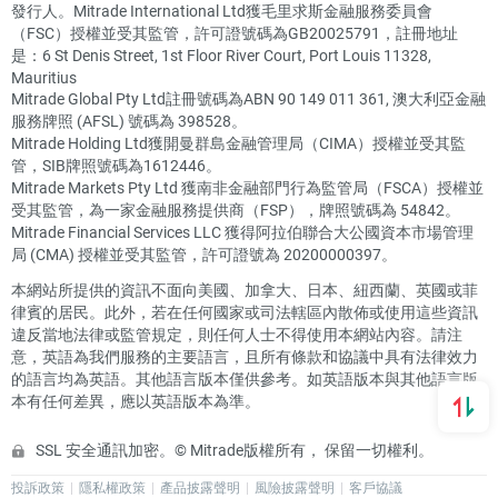
發行人。Mitrade International Ltd獲毛里求斯金融服務委員會
（FSC）授權並受其監管，許可證號碼為GB20025791，註冊地址
是：6 St Denis Street, 1st Floor River Court, Port Louis 11328,
Mauritius
Mitrade Global Pty Ltd註冊號碼為ABN 90 149 011 361, 澳大利亞金融
服務牌照 (AFSL) 號碼為 398528。
Mitrade Holding Ltd獲開曼群島金融管理局（CIMA）授權並受其監
管，SIB牌照號碼為1612446。
Mitrade Markets Pty Ltd 獲南非金融部門行為監管局（FSCA）授權並
受其監管，為一家金融服務提供商（FSP），牌照號碼為 54842。
Mitrade Financial Services LLC 獲得阿拉伯聯合大公國資本市場管理
局 (CMA) 授權並受其監管，許可證號為 20200000397。
本網站所提供的資訊不面向美國、加拿大、日本、紐西蘭、英國或菲
律賓的居民。此外，若在任何國家或司法轄區內散佈或使用這些資訊
違反當地法律或監管規定，則任何人士不得使用本網站內容。請注
意，英語為我們服務的主要語言，且所有條款和協議中具有法律效力
的語言均為英語。其他語言版本僅供參考。如英語版本與其他語言版
本有任何差異，應以英語版本為準。
SSL 安全通訊加密。© Mitrade版權所有， 保留一切權利。
投訴政策
隱私權政策
產品披露聲明
風險披露聲明
客戶協議