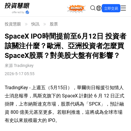
Bonus
立即交易
投資慧眼
快訊
股票
SpaceX IPO時間提前至6月12日 投資者
該關注什麼？歐洲、亞洲投資者怎麼買
SpaceX股票？對美股大盤有何影響？
來源
Tradingkey
2026-5-17 05:55
TradingKey - 上週五（5月15日），華爾街日報援引知情人
士消息報導，馬斯克旗下的 SpaceX 計劃於 6 月 12 日正式
掛牌，上市納斯達克市場，股票代碼為「SPCX」，預計融
資 800 億美元甚至更多。若順利推進，這將成為全球市場
有史以來規模最大的 IPO。