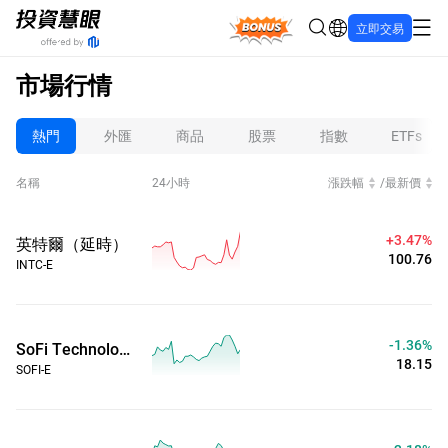
Bonus
立即交易
市場行情
熱門
外匯
商品
股票
指數
ETFs
名稱
24小時
漲跌幅
/
最新價
+3.47%
英特爾（延時）
100.76
INTC-E
-1.36%
SoFi Technologies Inc（延時）
18.15
SOFI-E