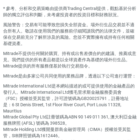
*
參考、分析和交易策略由提供商Trading Central提供，觀點基於分析
師的獨立評估和判斷，未考慮投資者的投資目標和財務狀況。
風險警告：交易有可能導致您損失全部資金。場外衍生品交易並不適
合所有人。敬請在使用我們的服務前仔細閱讀我們的法律文件，並確
保在交易前充分了解所涉及的風險。您並不實際擁有或持有任何相關
基礎資產。
Mitrade不提供任何關於購買、持有或出售差價合約的建議、推薦或意
見。我們提供的所有產品都是以全球資產作為基礎的場外衍生品。
Mitrade提供的所有服務僅基於執行交易指令。
Mitrade是由多家公司共同使用的業務品牌，透過以下公司進行運營：
Mitrade International Ltd是本網站描述的或可提供使用的金融產品的
發行人。Mitrade International Ltd獲毛里求斯金融服務委員會
（FSC）授權並受其監管，許可證號碼為GB20025791，註冊地址
是：6 St Denis Street, 1st Floor River Court, Port Louis 11328,
Mauritius
Mitrade Global Pty Ltd註冊號碼為ABN 90 149 011 361, 澳大利亞金融
服務牌照 (AFSL) 號碼為 398528。
Mitrade Holding Ltd獲開曼群島金融管理局（CIMA）授權並受其監
管，SIB牌照號碼為1612446。