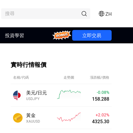
ZH
投資學習
Bonus
立即交易
實時行情報價
名稱/代碼
走勢圖
漲跌幅/價格
美元/日元
-0.08%
158.292
USDJPY
黃金
+2.02%
4325.38
XAUUSD