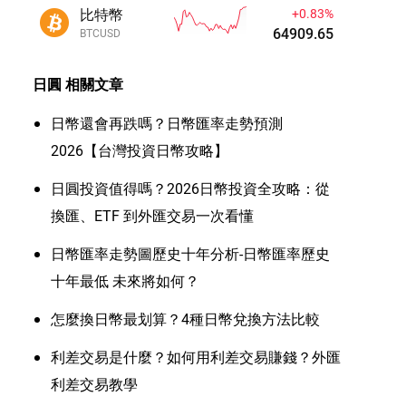
比特幣
+0.83%
64909.69
BTCUSD
日圓
相關文章
日幣還會再跌嗎？日幣匯率走勢預測
2026【台灣投資日幣攻略】
日圓投資值得嗎？2026日幣投資全攻略：從
換匯、ETF 到外匯交易一次看懂
日幣匯率走勢圖歷史十年分析-日幣匯率歷史
十年最低 未來將如何？
怎麼換日幣最划算？4種日幣兌換方法比較
利差交易是什麼？如何用利差交易賺錢？外匯
利差交易教學