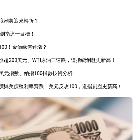
I浪潮將迎來轉折？
立劍指這一目標！
00！金價緣何難漲？
超200美元、WTI原油三連跌，道指續創歷史新高！
美元指數、納指100指數技術分析
價與美債殖利率齊跌、美元反攻100，道指創歷史新高！