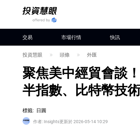
交易
市場行情
快訊
投資慧眼
頭條
外匯
聚焦美中經貿會談！
半指數、比特幣技
標籤
:
日圓
作者
:
Insights
更新於 2026-05-14 10:29