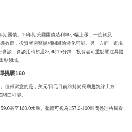
0年期國債。10年期美國國債殖利率小幅上漲，一度觸及
的連鎖傳導效應，投資者需警惕相關風險激化可能。另一方面，市場
行會談，會談用時超過2小時15分鐘，投資者可重點關注具體
重點領域。
挑戰160
58.0。值得留意的是，美元/日元目前維持於長期趨勢線上方，
0關口可能。
.0甚至160.0水準。整體可視為157.0-160區間整理格局看