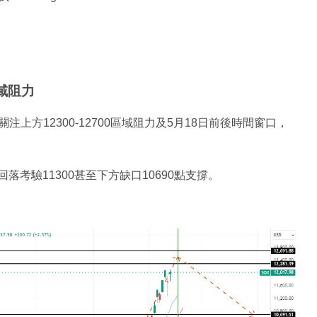
區域阻力
方12300-12700區域阻力及5月18日前後時間窗口，
回落考驗11300甚至下方缺口10690點支撐。