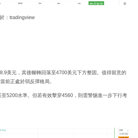
tradingview
18.9美元，其後輾轉回落至4700美元下方整固。值得留意的
明當前正處於弱反彈格局。
甚至5200水準。但若有效擊穿4560，則需警惕進一步下行考