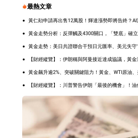
最熱文章
黃仁勛申請再出售12萬股！輝達漲勢即將告終？A
黃金走勢分析：反彈觸及4300關口，「雙底」確
黃金走勢：美日共證聯合干預日元匯率、美元失守1
【財經縱覽】：伊朗稱與阿曼接近達成協議，黃金漲
黃金飆升逾2%、突破關鍵阻力！黃金、WTI原油、
【財經縱覽】：川普警告伊朗「最後的機會」！油