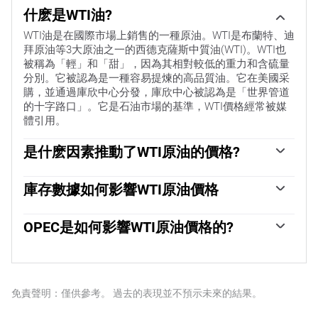
什麽是WTI油?
WTI油是在國際市場上銷售的一種原油。WTI是布蘭特、迪
拜原油等3大原油之一的西德克薩斯中質油(WTI)。WTI也
被稱為「輕」和「甜」，因為其相對較低的重力和含硫量
分別。它被認為是一種容易提煉的高品質油。它在美國采
購，並通過庫欣中心分發，庫欣中心被認為是「世界管道
的十字路口」。它是石油市場的基準，WTI價格經常被媒
體引用。
是什麽因素推動了WTI原油的價格?
與所有資產一樣，供需關系是WTI原油價格的關鍵驅動因
素。因此，全球增長可以成為需求增長的驅動力，反之亦
庫存數據如何影響WTI原油價格
然，導致全球增長疲軟。政治不穩定、戰爭和製裁可能會
美國石油協會(API)和能源信息署(EIA)發布的每周石油庫存
擾亂供應並影響價格。主要產油國組成的石油輸出國組織
報告影響著WTI原油的價格。庫存的變化反映了供需的波
OPEC是如何影響WTI原油價格的?
(OPEC)的決定是油價的另一個關鍵驅動因素。美元的價值
動。如果數據顯示庫存下降，則可能表明需求增加，從而
影響WTI原油的價格，因為石油主要以美元交易，因此美
歐佩克(石油輸出國組織)是由12個石油生產國組成的組
推高油價。庫存增加可以反映供應增加，從而壓低價格。
元疲軟可以使石油更便宜，反之亦然。
織，每年舉行兩次會議，共同決定成員國的生產配額。他
空氣汙染指數的報告每周二發布，環境影響評估報告於周
們的決定經常影響WTI原油價格。當歐佩克決定降低配額
二發布。它們的結果通常是相似的，75%的情況下誤差在
時，它可以收緊供應，推高油價。當歐佩克增加產量時，
免責聲明：僅供參考。 過去的表現並不預示未來的結果。
1%以內。環境影響評估的數據被認為更可靠，因為它是一
它會產生相反的效果。「OPEC+」指的是一個擴大後的組
個政府機構。