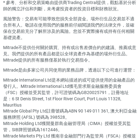
*
參考、分析和交易策略由提供商Trading Central提供，觀點基於分析
師的獨立評估和判斷，未考慮投資者的投資目標和財務狀況。
風險警告：交易有可能導致您損失全部資金。場外衍生品交易並不適
合所有人。敬請在使用我們的服務前仔細閱讀我們的法律文件，並確
保在交易前充分了解所涉及的風險。您並不實際擁有或持有任何相關
基礎資產。
Mitrade不提供任何關於購買、持有或出售差價合約的建議、推薦或意
見。我們提供的所有產品都是以全球資產作為基礎的場外衍生品。
Mitrade提供的所有服務僅基於執行交易指令。
Mitrade是由多家公司共同使用的業務品牌，透過以下公司進行運營：
Mitrade International Ltd是本網站描述的或可提供使用的金融產品的
發行人。Mitrade International Ltd獲毛里求斯金融服務委員會
（FSC）授權並受其監管，許可證號碼為GB20025791，註冊地址
是：6 St Denis Street, 1st Floor River Court, Port Louis 11328,
Mauritius
Mitrade Global Pty Ltd註冊號碼為ABN 90 149 011 361, 澳大利亞金融
服務牌照 (AFSL) 號碼為 398528。
Mitrade Holding Ltd獲開曼群島金融管理局（CIMA）授權並受其監
管，SIB牌照號碼為1612446。
Mitrade Markets Pty Ltd 獲南非金融部門行為監管局（FSCA）授權並