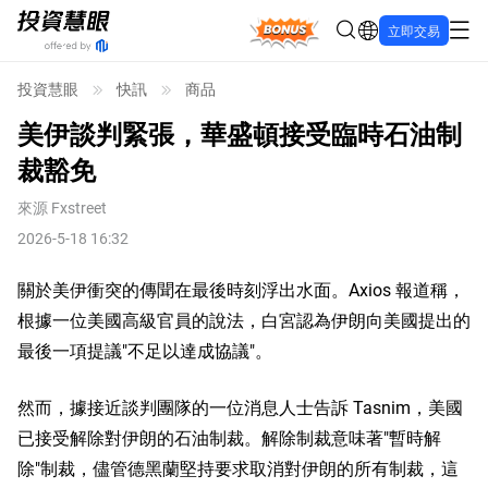
Bonus
立即交易
投資慧眼
快訊
商品
美伊談判緊張，華盛頓接受臨時石油制
裁豁免
來源
Fxstreet
2026-5-18 16:32
關於美伊衝突的傳聞在最後時刻浮出水面。Axios 報道稱，
根據一位美國高級官員的說法，白宮認為伊朗向美國提出的
最後一項提議"不足以達成協議"。
然而，據接近談判團隊的一位消息人士告訴 Tasnim，美國
已接受解除對伊朗的石油制裁。解除制裁意味著"暫時解
除"制裁，儘管德黑蘭堅持要求取消對伊朗的所有制裁，這