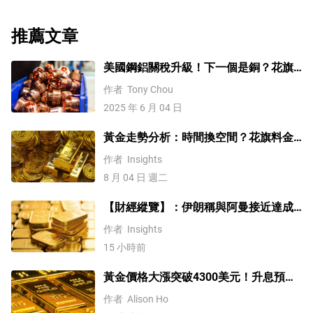
織，新增了10個非OPEC成員國，其中最引人註目的是俄
羅斯。
推薦文章
美國鋼鋁關稅升級！下一個是銅？花旗
這樣說
作者
Tony Chou
2025 年 6 月 04 日
黃金走勢分析：時間換空間？花旗料金
價四季度上探4500
作者
Insights
8 月 04 日 週二
【財經縱覽】：伊朗稱與阿曼接近達成
協議，黃金漲超200美元、WTI原油三連
作者
Insights
跌，道指續創歷史新高！
15 小時前
黃金價格大漲突破4300美元！升息預期
降溫疊加央行購金，未來持續漲？
作者
Alison Ho