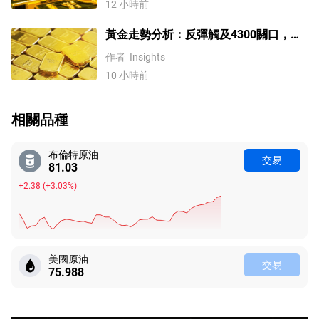
12 小時前
黃金走勢分析：反彈觸及4300關口，
「雙底」確立劍指這一目標！
作者
Insights
10 小時前
相關品種
布倫特原油
交易
81.03
+2.38
(
+3.03%
)
美國原油
交易
75.988