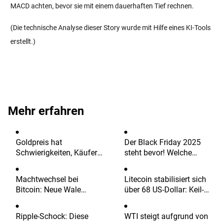
MACD achten, bevor sie mit einem dauerhaften Tief rechnen.
(Die technische Analyse dieser Story wurde mit Hilfe eines KI-Tools
erstellt.)
Mehr erfahren
Goldpreis hat
Der Black Friday 2025
Schwierigkeiten, Käufer
steht bevor! Welche
anzulocken, da die
Aktien könnten volatil
Lockerung der
sein?
Machtwechsel bei
Litecoin stabilisiert sich
Spannungen im Nahen
Bitcoin: Neue Wale
über 68 US-Dollar: Keil-
Osten den schwächeren
übernehmen – und der
Support hält – Funding
USD ausgleicht
Markt wird nervöser
Rate dreht positiv
Ripple-Schock: Diese
WTI steigt aufgrund von