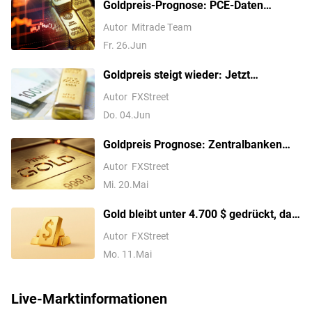
und Gold reagieren?
Goldpreis-Prognose: PCE-Daten
dämpfen Fed-
Autor
Mitrade Team
Zinserhöhungserwartungen, kann sich
Fr. 26.Jun
der Goldpreis bei 4.000 $ stabil halten?
Goldpreis steigt wieder: Jetzt
entscheidet ein einziger US-Bericht
Autor
FXStreet
über die nächste Bewegung
Do. 04.Jun
Goldpreis Prognose: Zentralbanken
senden ein Warnsignal
Autor
FXStreet
Mi. 20.Mai
Gold bleibt unter 4.700 $ gedrückt, da
US-Iran-Spannungen und
Autor
FXStreet
Inflationsängste den USD stützen
Mo. 11.Mai
Live-Marktinformationen