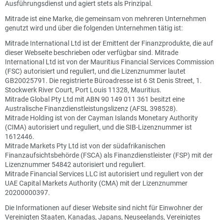
Ausführungsdienst und agiert stets als Prinzipal.
Mitrade ist eine Marke, die gemeinsam von mehreren Unternehmen
genutzt wird und über die folgenden Unternehmen tätig ist:
Mitrade International Ltd ist der Emittent der Finanzprodukte, die auf
dieser Webseite beschrieben oder verfügbar sind. Mitrade
International Ltd ist von der Mauritius Financial Services Commission
(FSC) autorisiert und reguliert, und die Lizenznummer lautet
GB20025791. Die registrierte Büroadresse ist 6 St Denis Street, 1.
Stockwerk River Court, Port Louis 11328, Mauritius.
Mitrade Global Pty Ltd mit ABN 90 149 011 361 besitzt eine
Australische Finanzdienstleistungslizenz (AFSL 398528).
Mitrade Holding ist von der Cayman Islands Monetary Authority
(CIMA) autorisiert und reguliert, und die SIB-Lizenznummer ist
1612446.
Mitrade Markets Pty Ltd ist von der südafrikanischen
Finanzaufsichtsbehörde (FSCA) als Finanzdienstleister (FSP) mit der
Lizenznummer 54842 autorisiert und reguliert.
Mitrade Financial Services LLC ist autorisiert und reguliert von der
UAE Capital Markets Authority (CMA) mit der Lizenznummer
20200000397.
Die Informationen auf dieser Website sind nicht für Einwohner der
Vereinigten Staaten, Kanadas, Japans, Neuseelands, Vereinigtes