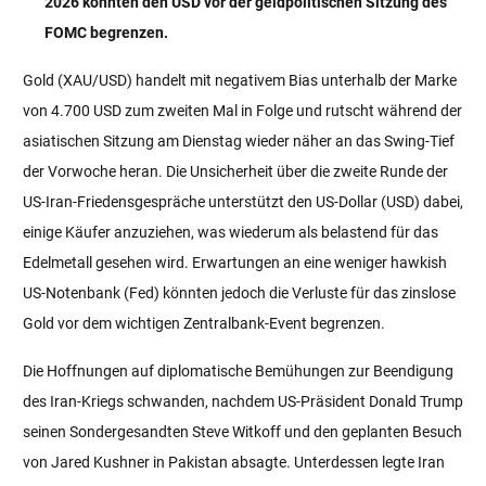
2026 könnten den USD vor der geldpolitischen Sitzung des
FOMC begrenzen.
Gold (XAU/USD) handelt mit negativem Bias unterhalb der Marke
von 4.700 USD zum zweiten Mal in Folge und rutscht während der
asiatischen Sitzung am Dienstag wieder näher an das Swing-Tief
der Vorwoche heran. Die Unsicherheit über die zweite Runde der
US-Iran-Friedensgespräche unterstützt den US-Dollar (USD) dabei,
einige Käufer anzuziehen, was wiederum als belastend für das
Edelmetall gesehen wird. Erwartungen an eine weniger hawkish
US-Notenbank (Fed) könnten jedoch die Verluste für das zinslose
Gold vor dem wichtigen Zentralbank-Event begrenzen.
Die Hoffnungen auf diplomatische Bemühungen zur Beendigung
des Iran-Kriegs schwanden, nachdem US-Präsident Donald Trump
seinen Sondergesandten Steve Witkoff und den geplanten Besuch
von Jared Kushner in Pakistan absagte. Unterdessen legte Iran