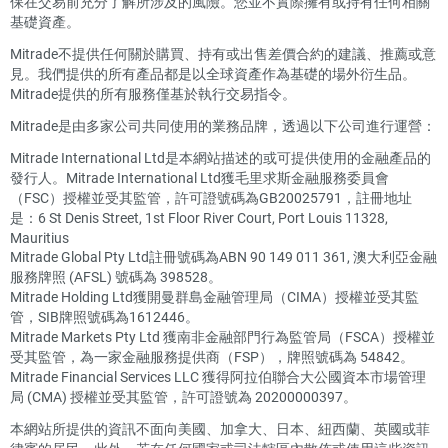
保在交易前充分了解所涉及的風險。您並不實際擁有或持有任何相關
基礎資產。
Mitrade不提供任何關於購買、持有或出售差價合約的建議、推薦或意
見。我們提供的所有產品都是以全球資產作為基礎的場外衍生品。
Mitrade提供的所有服務僅基於執行交易指令。
Mitrade是由多家公司共同使用的業務品牌，透過以下公司進行運營：
Mitrade International Ltd是本網站描述的或可提供使用的金融產品的
發行人。Mitrade International Ltd獲毛里求斯金融服務委員會
（FSC）授權並受其監管，許可證號碼為GB20025791，註冊地址
是：6 St Denis Street, 1st Floor River Court, Port Louis 11328,
Mauritius
Mitrade Global Pty Ltd註冊號碼為ABN 90 149 011 361, 澳大利亞金融
服務牌照 (AFSL) 號碼為 398528。
Mitrade Holding Ltd獲開曼群島金融管理局（CIMA）授權並受其監
管，SIB牌照號碼為1612446。
Mitrade Markets Pty Ltd 獲南非金融部門行為監管局（FSCA）授權並
受其監管，為一家金融服務提供商（FSP），牌照號碼為 54842。
Mitrade Financial Services LLC 獲得阿拉伯聯合大公國資本市場管理
局 (CMA) 授權並受其監管，許可證號為 20200000397。
本網站所提供的資訊不面向美國、加拿大、日本、紐西蘭、英國或菲