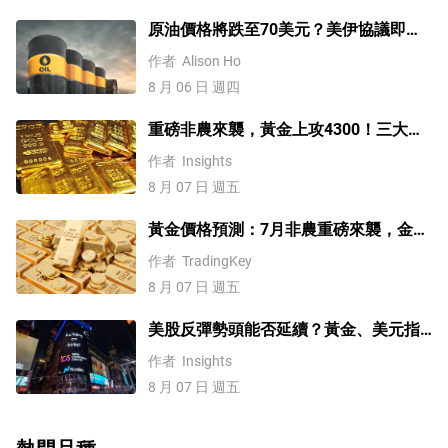
原油價格將跌至70美元？美伊協議即將
達成，但小心衝突再起
作者
Alison Ho
8 月 06 日 週四
重磅非農來襲，黃金上攻4300！三大因
素預示金價升勢有望延續
作者
Insights
8 月 07 日 週五
黃金價格預測：7月非農重磅來襲，金價
站上4300美元後還能漲嗎？
作者
TradingKey
8 月 07 日 週五
美股反彈勢頭能否延續？黃金、美元指
數、費半指數、納指100技術分析
作者
Insights
8 月 07 日 週五