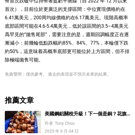
幣首次跌破中位持幣者盈虧平衡線（自 2022 年 12 月以來
首次），目前位於更廣泛的支撐區間：中位實現價格約在
6.41萬美元，200周均線價格約在6.17萬美元。現階高概率
底部區間可能在4.6-5.4萬美元，低於該區間的3.5–4萬美元
爲罕見的“拋售尾部”，需要注意的是，週期回調幅度正在逐
漸減小：前幾輪低點跌幅約85%、84%、77%，本輪僅下跌
約50%，這意味着高概率底部更可能位於上方區間，但不排
除極端拋售可能。
免責聲明：僅供參考。 過去的表現並不預示未來的結果。
推薦文章
美國鋼鋁關稅升級！下一個是銅？花旗
這樣說
作者
Tony Chou
2025 年 6 月 04 日