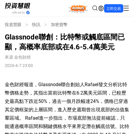
Bonus
立即交易
投資慧眼
快訊
加密貨幣
Glassnode聯創：比特幣或觸底區間已
顯，高概率底部或在4.6-5.4萬美元
來源
金色財經
2026-6-7 23:00
金色財經報道，Glassnode聯合創始人Rafael發文分析比特
幣價格走勢，其指出當前比特幣在6.2萬美元區間，已較歷
史最高點下跌近50%，過去一個月跌幅達24%，價格已穿過
其定價框架的上層區間，進入歷史週期曾出現底部的估值集
羣區域。 Rafael進一步指出，市場底部無法提前確認，只
能通過概率區間和關鍵價格水平來界定潛在觸底信號。比特