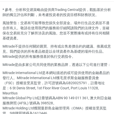
*
參考、分析和交易策略由提供商Trading Central提供，觀點基於分析
師的獨立評估和判斷，未考慮投資者的投資目標和財務狀況。
風險警告：交易有可能導致您損失全部資金。場外衍生品交易並不適
合所有人。敬請在使用我們的服務前仔細閱讀我們的法律文件，並確
保在交易前充分了解所涉及的風險。您並不實際擁有或持有任何相關
基礎資產。
Mitrade不提供任何關於購買、持有或出售差價合約的建議、推薦或意
見。我們提供的所有產品都是以全球資產作為基礎的場外衍生品。
Mitrade提供的所有服務僅基於執行交易指令。
Mitrade是由多家公司共同使用的業務品牌，透過以下公司進行運營：
Mitrade International Ltd是本網站描述的或可提供使用的金融產品的
發行人。Mitrade International Ltd獲毛里求斯金融服務委員會
（FSC）授權並受其監管，許可證號碼為GB20025791，註冊地址
是：6 St Denis Street, 1st Floor River Court, Port Louis 11328,
Mauritius
Mitrade Global Pty Ltd註冊號碼為ABN 90 149 011 361, 澳大利亞金融
服務牌照 (AFSL) 號碼為 398528。
Mitrade Holding Ltd獲開曼群島金融管理局（CIMA）授權並受其監
管，SIB牌照號碼為1612446。