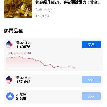
黃金飆升逾2%、突破關鍵阻力！黃金、
WTI原油、美元指數、納指100指數技術
作者
Insights
分析
17 小時前
熱門品種
美元/加元
交易
1.40076
+0.00017
(
+0.01%
)
美元/日元
交易
157.693
天然氣
交易
2.688