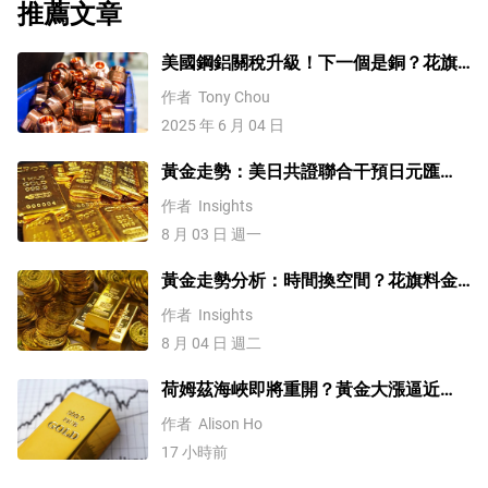
推薦文章
美國鋼鋁關稅升級！下一個是銅？花旗
這樣說
作者
Tony Chou
2025 年 6 月 04 日
黃金走勢：美日共證聯合干預日元匯
率、美元失守100！金價緣何難漲？
作者
Insights
8 月 03 日 週一
黃金走勢分析：時間換空間？花旗料金
價四季度上探4500
作者
Insights
8 月 04 日 週二
荷姆茲海峽即將重開？黃金大漲逼近
4200美元！原油價格3連跌
作者
Alison Ho
17 小時前