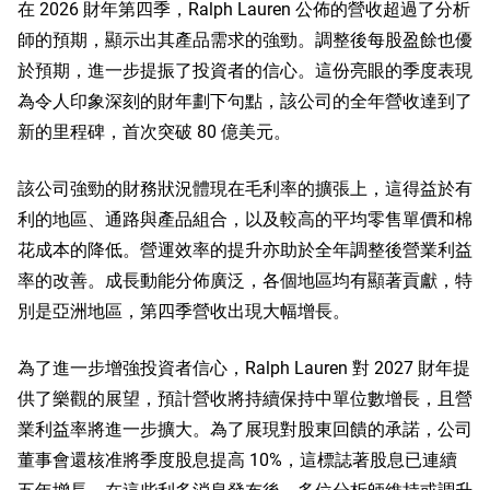
在 2026 財年第四季，Ralph Lauren 公佈的營收超過了分析
師的預期，顯示出其產品需求的強勁。調整後每股盈餘也優
於預期，進一步提振了投資者的信心。這份亮眼的季度表現
為令人印象深刻的財年劃下句點，該公司的全年營收達到了
新的里程碑，首次突破 80 億美元。
該公司強勁的財務狀況體現在毛利率的擴張上，這得益於有
利的地區、通路與產品組合，以及較高的平均零售單價和棉
花成本的降低。營運效率的提升亦助於全年調整後營業利益
率的改善。成長動能分佈廣泛，各個地區均有顯著貢獻，特
別是亞洲地區，第四季營收出現大幅增長。
為了進一步增強投資者信心，Ralph Lauren 對 2027 財年提
供了樂觀的展望，預計營收將持續保持中單位數增長，且營
業利益率將進一步擴大。為了展現對股東回饋的承諾，公司
董事會還核准將季度股息提高 10%，這標誌著股息已連續
五年增長。在這些利多消息發布後，多位分析師維持或調升