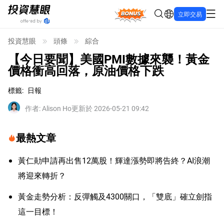
Bonus
立即交易
投資慧眼
頭條
綜合
【今日要聞】美國PMI數據來襲！黃金
價格衝高回落，原油價格下跌
標籤
:
日報
作者
:
Alison Ho
更新於 2026-05-21 09:42
最熱文章
黃仁勛申請再出售12萬股！輝達漲勢即將告終？AI浪潮
將迎來轉折？
黃金走勢分析：反彈觸及4300關口，「雙底」確立劍指
這一目標！