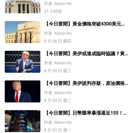
格漲4%，黃金創一個多月新高
作者
Alison Ho
21 小時前
【今日要聞】黃金價格突破4300美元，
比特幣逼近6.5萬，關注伊朗談判
作者
Alison Ho
8 月 06 日 週四
【今日要聞】美伊或達成臨時協議？黃
金三連漲，美國ADP就業數據來襲
作者
Alison Ho
8 月 05 日 週三
【今日要聞】美伊談判存疑，原油價格
上漲，銅價突破1.4萬美元
作者
Alison Ho
8 月 04 日 週二
【今日要聞】日幣匯率暴漲逼近155！美
伊談判或重啓，原油價格大跌8%
作者
Alison Ho
8 月 03 日 週一