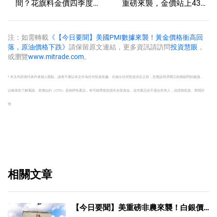
間？花旗料金價四季度上
重磅來襲，金價站上4300
探4500
美元後還能漲嗎？
注：如需轉載
《【今日要聞】美國PMI數據來襲！黃金價格衝高回
落，原油價格下跌》
請保留原文連結，更多資訊請訪問
投資慧眼
，
或瀏覽
www.mitrade.com
。
* 本文內容僅代表作者個人觀點，讀者不應以本文作為任何投資依據。在做出任何投資決定之前，您應該尋求獨立財務顧問的建議，
以確保您了解風險。
差價合約（CFD）是槓桿性產品，有可能導致您損失全部資金。這些產品並不適合所有人，請謹慎投資。
查閱詳
情
相關文章
【今日要聞】美重磅非農來襲！白銀價