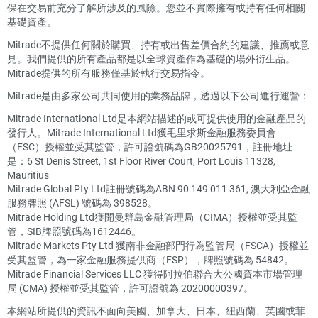
保在交易前充分了解所涉及的風險。您並不實際擁有或持有任何相關
基礎資產。
Mitrade不提供任何關於購買、持有或出售差價合約的建議、推薦或意
見。我們提供的所有產品都是以全球資產作為基礎的場外衍生品。
Mitrade提供的所有服務僅基於執行交易指令。
Mitrade是由多家公司共同使用的業務品牌，透過以下公司進行運營：
Mitrade International Ltd是本網站描述的或可提供使用的金融產品的
發行人。Mitrade International Ltd獲毛里求斯金融服務委員會
（FSC）授權並受其監管，許可證號碼為GB20025791，註冊地址
是：6 St Denis Street, 1st Floor River Court, Port Louis 11328,
Mauritius
Mitrade Global Pty Ltd註冊號碼為ABN 90 149 011 361, 澳大利亞金融
服務牌照 (AFSL) 號碼為 398528。
Mitrade Holding Ltd獲開曼群島金融管理局（CIMA）授權並受其監
管，SIB牌照號碼為1612446。
Mitrade Markets Pty Ltd 獲南非金融部門行為監管局（FSCA）授權並
受其監管，為一家金融服務提供商（FSP），牌照號碼為 54842。
Mitrade Financial Services LLC 獲得阿拉伯聯合大公國資本市場管理
局 (CMA) 授權並受其監管，許可證號為 20200000397。
本網站所提供的資訊不面向美國、加拿大、日本、紐西蘭、英國或菲