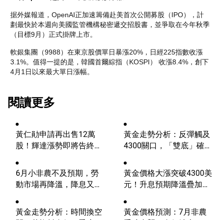
据外媒報道，OpenAI正加速籌備赴美首次公開募股（IPO），計
劃最快於本週向美國監管機構秘密遞交招股書，並爭取在今年秋季
（目標9月）正式掛牌上市。
軟銀集團（9988）在東京股價單日暴漲20%，日經225指數收漲
3.1%。值得一提的是，韓國首爾綜指（KOSPI） 收漲8.4%，創下
4月1日以來最大單日漲幅。
閱讀更多
黃仁勛申請再出售12萬
黃金走勢分析：反彈觸及
股！輝達漲勢即將告終？
4300關口，「雙底」確立
AI浪潮將迎來轉折？
劍指這一目標！
6月小非農不及預期，勞
黃金價格大漲突破4300美
動市場再降溫，降息又邁
元！升息預期降溫疊加央
進一步？
行購金，未來持續漲？
黃金走勢分析：時間換空
黃金價格預測：7月非農