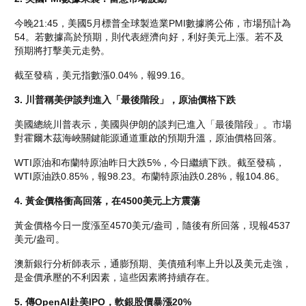
今晚21:45，美國5月標普全球製造業PMI數據將公佈，市場預計為
54。若數據高於預期，則代表經濟向好，利好美元上漲。若不及
預期將打擊美元走勢。
截至發稿，美元指數漲0.04%，報99.16。
3. 川普稱美伊談判進入「最後階段」，原油價格下跌
美國總統川普表示，美國與伊朗的談判已進入「最後階段」。市場
對霍爾木茲海峽關鍵能源通道重啟的預期升溫，原油價格回落。
WTI原油和布蘭特原油昨日大跌5%，今日繼續下跌。截至發稿，
WTI原油跌0.85%，報98.23。布蘭特原油跌0.28%，報104.86。
4. 黃金價格衝高回落，在4500美元上方震蕩
黃金價格今日一度漲至4570美元/盎司，隨後有所回落，現報4537
美元/盎司。
澳新銀行分析師表示，通膨預期、美債殖利率上升以及美元走強，
是金價承壓的不利因素，這些因素將持續存在。
5. 傳OpenAI赴美IPO，軟銀股價暴漲20%