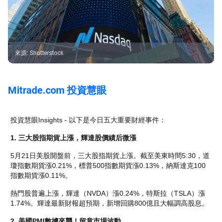
來源
:
Shutterstock
Mitrade.com 投資慧眼
投資慧眼Insights - 以下是今日五大重要財經事件：
1. 三大股指期貨上漲，輝達股價績后微漲
5月21日美股開盤前，三大股指期貨上漲。截至美東時間5:30，道
瓊指數期貨漲0.21%，標普500指數期貨漲0.13%，納斯達克100
指數期貨漲0.11%。
熱門股普遍上漲，輝達（NVDA）漲0.24%，特斯拉（TSLA）漲
1.74%。輝達最新財報超預期，新增回購800億且大幅調高股息。
2. 美國PMI數據來襲！留意市場波動