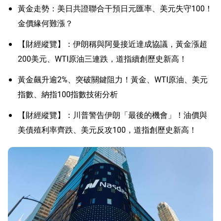
黃金走勢：美日共證聯合干預日元匯率、美元失守100！
金價緣何難漲？
【財經縱覽】：伊朗稱與阿曼接近達成協議，黃金漲超
200美元、WTI原油三連跌，道指續創歷史新高！
黃金飆升逾2%、突破關鍵阻力！黃金、WTI原油、美元
指數、納指100指數技術分析
【財經縱覽】：川普警告伊朗「最後的機會」！油價與
美債殖利率齊跌、美元反攻100，道指創歷史新高！