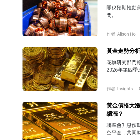
關稅預期推動
間。
作者
Alison Ho
黃金走勢分析
花旗研究部門
2026年第四季
美元。
作者
Insights
黃金價格大漲
續漲？
聯準會升息預期
空平倉，共同