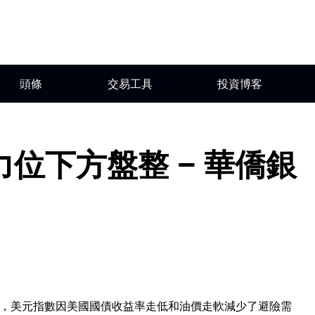
頭條
交易工具
投資博客
位下方盤整 – 華僑銀
ong指出，美元指數因美國國債收益率走低和油價走軟減少了避險需