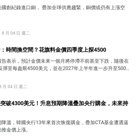
美國創紀錄進口銅， 疊加全球供應趨緊，銅價或仍有上漲空
8 月 04 日 週二
：時間換空間？花旗料金價四季度上探4500
報告表示，預計金價未來一個月將停滯不前甚至下跌，隨後在
反彈至每盎斯4500美元，並在2027年上半年進一步升至5000
8 月 04 日 週二
突破4300美元！升息預期降溫疊加央行購金，未來持
降溫，韓國央行13年來首次恢復購金，疊加CTA基金遭遇逼
助推金價上漲。