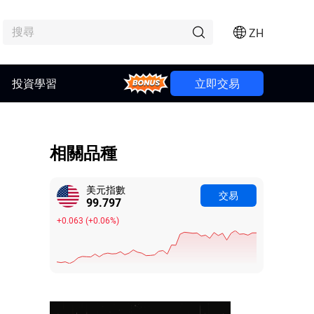
ZH
Bonus
投資學習
立即交易
相關品種
美元指數
交易
99.800
+0.066
(
+0.07%
)