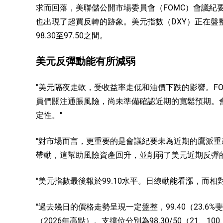
求而回落，美聯儲公開市場委員會（FOMC）會議紀
也出現了超買反轉的跡象。美元指數（DXY）正在盤整，阻
98.30至97.50之間。
美元反彈動能有所減弱
"美元隔夜走軟，受收益率走低和油價下跌的影響。F
員們關注通脹風險，尚未準備確認近期的寬鬆預期。
定性。"
"對市場而言，更重要的是會議紀要未為近期的鷹派
帶動，這幫助風險資產回升，並削弱了美元近期反彈的
"美元指數最後報於99.10水平。日線動能看漲，而相
"過去幾日的價格走勢呈現一定盤整，99.40（23.6%
（2026年高點）。支撐位分別為98.30/50（21、10