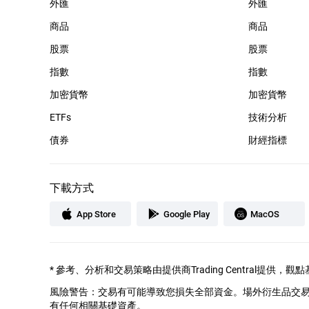
外匯
外匯
商品
商品
股票
股票
指數
指數
加密貨幣
加密貨幣
ETFs
技術分析
債券
財經指標
下載方式
App Store
Google Play
MacOS
*
參考、分析和交易策略由提供商Trading Central提
風險警告：交易有可能導致您損失全部資金。場外衍生品交
有任何相關基礎資產。