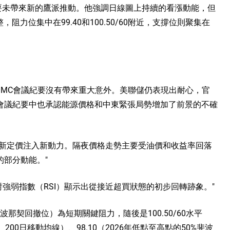
要未帶來新的鷹派推動。他強調日線圖上持續的看漲動能，但
力位集中在99.40和100.50/60附近，支撐位則聚集在
OMC會議紀要沒有帶來重大意外。美聯儲仍表現出耐心，官
會議紀要中也承認能源價格和中東緊張局勢增加了前景的不確
重新定價注入新動力。隔夜價格走勢主要受油價和收益率回落
部分動能。"
對強弱指數（RSI）顯示出從接近超買狀態的初步回轉跡象。"
斐波那契回撤位）為短期關鍵阻力，隨後是100.50/60水平
0、200日移動均線）、98.10（2026年低點至高點的50%斐波