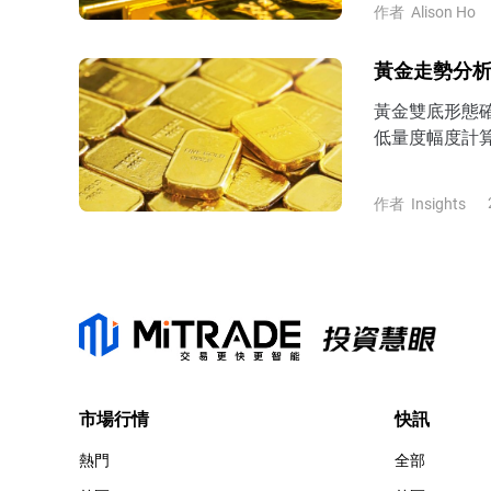
作者
Alison Ho
黃金走勢分析
黃金雙底形態確
低量度幅度計算
4200美元上
進一步反彈挑戰
作者
Insights
市場行情
快訊
熱門
全部