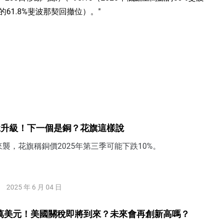
的61.8%斐波那契回撤位）。"
稅升級！下一個是銅？花旗這樣說
襲，花旗稱銅價2025年第三季可能下跌10%。
2025 年 6 月 04 日
4萬美元！美國關稅即將到來？未來會再創新高嗎？