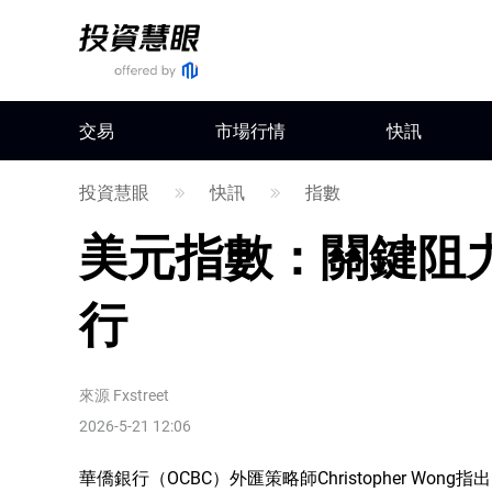
交易
市場行情
快訊
投資慧眼
快訊
指數
美元指數：關鍵阻力
行
來源
Fxstreet
2026-5-21 12:06
華僑銀行（OCBC）外匯策略師Christopher W