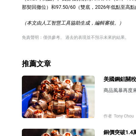
那契回撤位）和97.50/60（雙底，2026年低點至高點
（本文由人工智慧工具協助生成，編輯審核。）
免責聲明：僅供參考。 過去的表現並不預示未來的結果。
推薦文章
美國鋼鋁關
商品風暴再度來
作者
Tony Chou
銅價突破1.