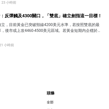
23 小時前
：反彈觸及4300關口，「雙底」確立劍指這一目標！
立，目前黃金已突破頸線4200美元水準，若按照雙底的最
，後市或上攻4460-4500美元區域。若黃金短期內企穩於
方，表明過去一個半月3900-4200的底部區間被打破，後市有望
4350美元甚至4500美元水準。
21 小時前
頭條
全部