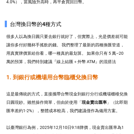
4.0%），
當風險升高時，再平倉買回日幣。
台灣換日幣的4種方式
很多人以為換日圓只要去銀行就好了，但實際上，光是價差就可能
讓你多付好幾杯手搖飲的錢。 我們整理了最新的四種換匯管道，
用真實牌價算給你看，哪一種真的最划算。 如果你只有 5 萬–20
萬的預算，我們特別建議『線上結匯＋外幣 ATM』的混搭法
1. 到銀行或機場用台幣臨櫃兌換日幣
這是最傳統的方式，直接攜帶台幣現金到銀行分行或機場櫃檯兌換
日圓現鈔。雖然操作簡單，但由於使用「
現金賣出匯率
」（比即期
匯率差約1-2%），整體成本較高，我們建議僅作為備用方案。
以臺灣銀行為例，2025年12月10日9:18牌價，現金賣出匯率為1