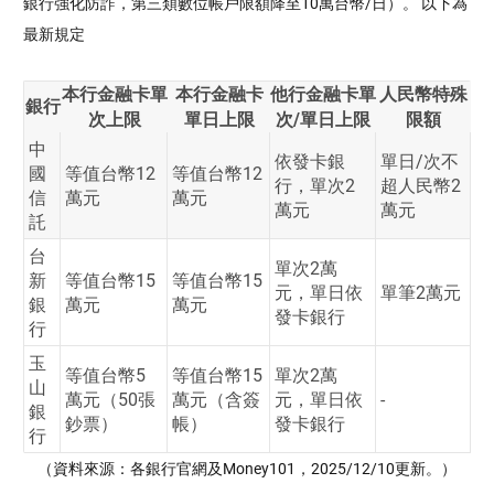
銀行強化防詐，第三類數位帳戶限額降至10萬台幣/日）。 以下為
最新規定
本行金融卡單
本行金融卡
他行金融卡單
人民幣特殊
銀行
次上限
單日上限
次/單日上限
限額
中
依發卡銀
單日/次不
國
等值台幣12
等值台幣12
行，單次2
超人民幣2
信
萬元
萬元
萬元
萬元
託
台
單次2萬
新
等值台幣15
等值台幣15
元，單日依
單筆2萬元
銀
萬元
萬元
發卡銀行
行
玉
等值台幣5
等值台幣15
單次2萬
山
萬元（50張
萬元（含簽
元，單日依
-
銀
鈔票）
帳）
發卡銀行
行
（資料來源：各銀行官網及Money101，2025/12/10更新。）