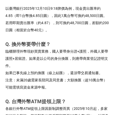
以臺灣銀行2025年12月10日9:18牌價為例，現金賣出匯率約
4.85（即1台幣換4.85日圓），因此1萬台幣可換約48,500日圓。
若用即期賣出匯率（約4.87），則可換約48,700日圓，差額約200
日圓（相當於台幣40元）。
Q. 換外幣要帶什麼？
臨櫃辦理外幣現鈔買賣業務，國人要帶身分證+護照，外國人要帶
護照+居留證。如果是以公司的身分換匯，則應帶商業登記證明文
件。
如果已事先線上預約換匯（線上結匯），還須帶交易通知書。
注意：未滿20歲需家長陪同及同意書；大額換匯（超10萬台幣）
可能需填寫資金來源申報。
Q. 台灣外幣ATM提領上限？
各銀行外幣ATM提領上限因新制調整而異（2025年10月起，多家