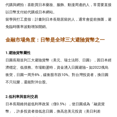
代購與網拍：喜歡買日本藥妝、服飾、動漫周邊的人，常需要直接
以日幣支付給代購或日本網站。
留學與打工度假：計畫到日本長期居留的人，通常會提前換匯，避
免臨時匯率波動增加開銷。
金融市場角度：日幣是全球三大避險貨幣之一
1.避險貨幣屬性
日圓長期並列三大避險貨幣（美元、瑞士法郎、日圓），因日本經
濟穩定、低債務。市場動盪時，資金湧入日圓避險– 如2022俄烏
衝突，日圓一周升8%，緩衝股市跌10%。對台灣投資者，換日圓
不只玩樂，還能對沖台股。
2.低利率與套利交易
日本長期維持超低利率政策（
僅0.5%），
使日圓成為「融資貨
幣」，許多投資者
借低息日圓，換高息美元投資（美日利差