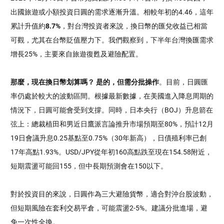
出國旅遊或小額投資日圓的需求逐漸升溫。相較年初的4.46，這年
累計升值約
8.7%
，對台灣投資者來說，換日幣的匯兌收益已相當
可觀，尤其在台幣貶值壓力下。我們觀察到，下半年台灣換匯需求
增長25%，主要來自旅遊復甦及避險配置。
那麼，現在換日幣划算嗎？ 是的，但需分批操作
。
目前，日圓匯
率仍處於較大的波動區間。根據最新數據，在美國進入降息周期的
情況下，日圓可能會受到支撐。
同時，日本央行（BOJ）升息箭在
弦上：總裁植田和男近日鷹派言論推升市場預期至80%，預計12月
19日會議升息0.25基點至0.75%（30年新高），日債殖利率已創
17年高點1.93%。USD/JPY從年初160高點跌至現在154.58附近，
短期震盪可能回155，但中長期預測會在150以下。
對於投資目的來說，日圓作為三大避險貨幣，適合對沖台股波動，
但短期風險在套利交易平倉，可能震盪2-5%。建議分批進場，避
免一次性全換。