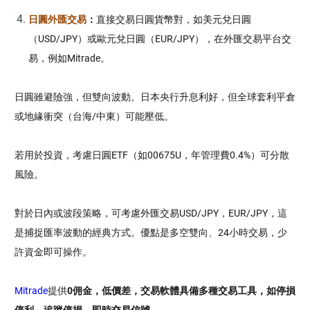
日圓外匯交易
：
直接交易日圓貨幣對，如美元兌日圓
（USD/JPY）或歐元兌日圓（EUR/JPY），在外匯交易平台交
易，例如
Mitrade
。
日圓雖避險強，但雙向波動。日本央行升息利好，但全球套利平倉
或地緣衝突（台海/中東）可能壓低。
若用於投資，考慮日圓ETF（如00675U，年管理費0.4%）可分散
風險。
對於日內或波段策略，可考慮外匯交易
USD/JPY，
EUR/JPY，
這
是
捕捉匯率波動的經典方式。優點是
多空雙向、24小時交易，少
許資金即可操作。
Mitrade
提供
0佣金，低價差，交易軟體具備多種交易工具，如停損
停利，追蹤停損，即時交易信號。