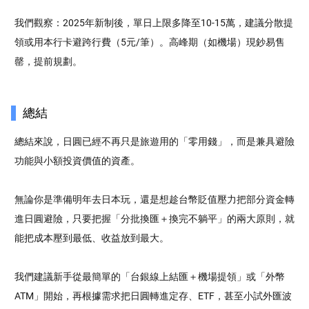
我們觀察：2025年新制後，單日上限多降至10-15萬，建議分散提
領或用本行卡避跨行費（5元/筆）。高峰期（如機場）現鈔易售
罄，提前規劃。
總結
總結來說，日圓已經不再只是旅遊用的「零用錢」，而是兼具避險
功能與小額投資價值的資產。
無論你是準備明年去日本玩，還是想趁台幣貶值壓力把部分資金轉
進日圓避險，只要把握「分批換匯＋換完不躺平」的兩大原則，就
能把成本壓到最低、收益放到最大。
我們建議新手從最簡單的「台銀線上結匯＋機場提領」或「外幣
ATM」開始，再根據需求把日圓轉進定存、ETF，甚至小試外匯波