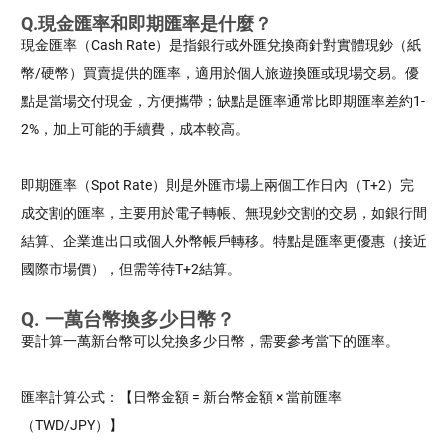
Q.現金匯率和即期匯率是什麼？
現金匯率（Cash Rate）是指銀行或外匯兌換商針對實體現鈔（紙
幣/硬幣）買賣提供的匯率，適用於個人旅遊換匯或現場交易。優
點是當場交付現金，方便攜帶；缺點是匯率通常比即期匯率差約1-
2%，加上可能的手續費，成本較高。
即期匯率（Spot Rate）則是外匯市場上兩個工作日內（T+2）完
成交割的匯率，主要用於電子轉帳、無現鈔交割的交易，如銀行間
結算、企業進出口或個人外幣帳戶轉移。特點是匯率更優惠（接近
國際市場價），但需等待T+2結算。
Q. 一萬台幣換多少日幣？
要計算一萬新台幣可以兌換多少日幣，需要參考當下的匯率。
匯率計算公式：【
日幣金額 = 新台幣金額 × 當前匯率
（TWD/JPY）】