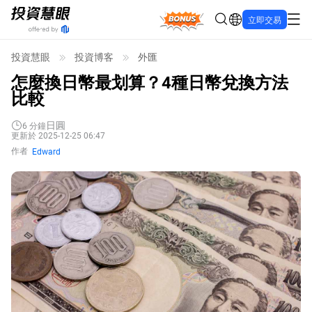
Bonus
立即交易
投資慧眼
投資博客
外匯
怎麼換日幣最划算？4種日幣兌換方法
比較
日圓
6
分鐘
更新於 2025-12-25 06:47
作者
Edward