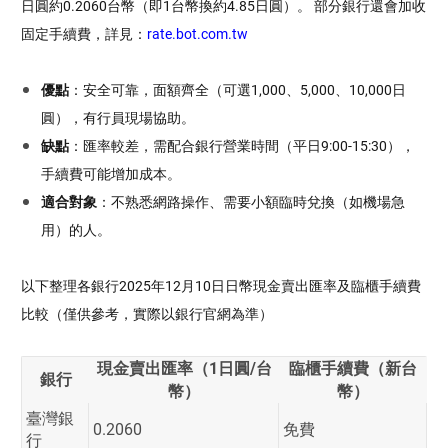
日圓約0.2060台幣（即1台幣換約4.85日圓）。 部分銀行還會加收
固定手續費，詳見：
rate.bot.com.tw
優點
：安全可靠，面額齊全（可選1,000、5,000、10,000日
圓），有行員現場協助。
缺點
：匯率較差，需配合銀行營業時間（平日9:00-15:30），
手續費可能增加成本。
適合對象
：不熟悉網路操作、需要小額臨時兌換（如機場急
用）的人。
以下整理
各銀行2025年12月10日日幣現金賣出匯率及臨櫃手續費
比較（僅供參考，實際以銀行官網為準）
現金賣出匯率（1日圓/台
臨櫃手續費（新台
銀行
幣）
幣）
臺灣銀
0.2060
免費
行