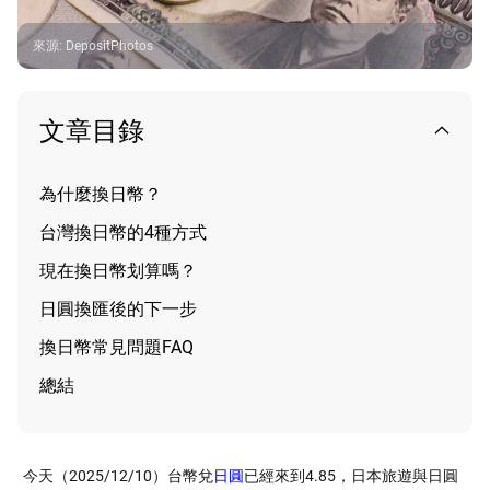
來源
:
DepositPhotos
文章目錄
為什麼換日幣？
台灣換日幣的4種方式
現在換日幣划算嗎？
日圓換匯後的下一步
換日幣常見問題FAQ
總結
今天（2025/12/10）台幣兌
日圓
已經來到4.85，日本旅遊與日圓