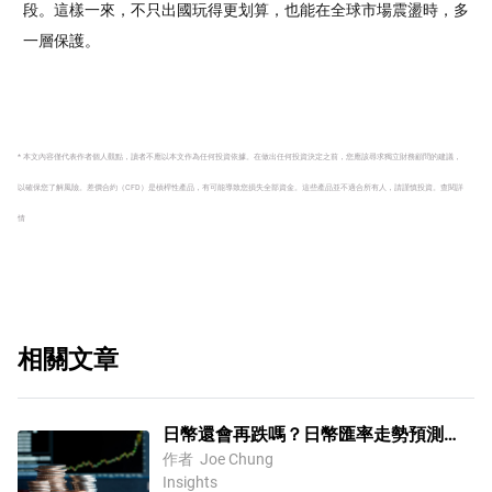
段。這樣一來，不只出國玩得更划算，也能在全球市場震盪時，多
一層保護。
* 本文內容僅代表作者個人觀點，讀者不應以本文作為任何投資依據。在做出任何投資決定之前，您應該尋求獨立財務顧問的建議，
以確保您了解風險。
差價合約（CFD）是槓桿性產品，有可能導致您損失全部資金。這些產品並不適合所有人，請謹慎投資。
查閱詳
情
相關文章
日幣還會再跌嗎？日幣匯率走勢預測
2026【台灣投資日幣攻略】
作者
Joe Chung
Insights