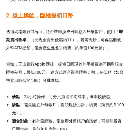
2. 線上換匯，臨櫃提領日幣
透過網路銀行或App，將台幣轉換成日圓存入外幣帳戶，使用「
即
期賣出匯率
」（比現金賣出優惠約1%）。若需現鈔，可再臨櫃或
外幣ATM提領，但會產生匯差手續費（約等值100元起）。
例如，玉山銀行App換匯後，提領日圓現鈔的手續費為即期與現金
匯率差額，最低100元。 這方式適合觀察匯率走勢，在低點（如台
幣兌日圓低於4.80）分批進場。
優點
：24小時操作，可分批買進平均成本，匯率較優惠。
缺點
：需先開立外幣帳戶，提領現鈔另計手續費（跨行約5-100
元）。
適合對象
：有外匯經驗、常使用外幣帳戶的讀者，可順勢投資
日圓定存（目前年利率約1.6%）。