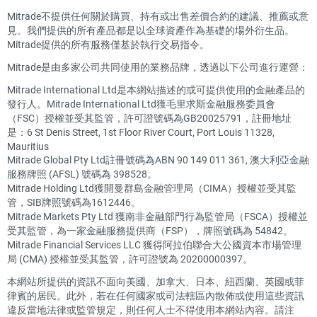
Mitrade不提供任何關於購買、持有或出售差價合約的建議、推薦或意
見。我們提供的所有產品都是以全球資產作為基礎的場外衍生品。
Mitrade提供的所有服務僅基於執行交易指令。
Mitrade是由多家公司共同使用的業務品牌，透過以下公司進行運營：
Mitrade International Ltd是本網站描述的或可提供使用的金融產品的
發行人。Mitrade International Ltd獲毛里求斯金融服務委員會
（FSC）授權並受其監管，許可證號碼為GB20025791，註冊地址
是：6 St Denis Street, 1st Floor River Court, Port Louis 11328,
Mauritius
Mitrade Global Pty Ltd註冊號碼為ABN 90 149 011 361, 澳大利亞金融
服務牌照 (AFSL) 號碼為 398528。
Mitrade Holding Ltd獲開曼群島金融管理局（CIMA）授權並受其監
管，SIB牌照號碼為1612446。
Mitrade Markets Pty Ltd 獲南非金融部門行為監管局（FSCA）授權並
受其監管，為一家金融服務提供商（FSP），牌照號碼為 54842。
Mitrade Financial Services LLC 獲得阿拉伯聯合大公國資本市場管理
局 (CMA) 授權並受其監管，許可證號為 20200000397。
本網站所提供的資訊不面向美國、加拿大、日本、紐西蘭、英國或菲
律賓的居民。此外，若在任何國家或司法轄區內散佈或使用這些資訊
違反當地法律或監管規定，則任何人士不得使用本網站內容。請注