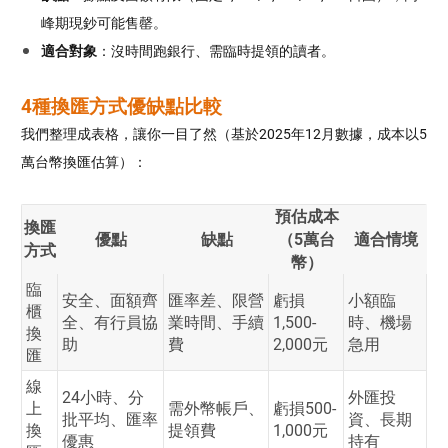
峰期現鈔可能售罄。
適合對象
：沒時間跑銀行、需臨時提領的讀者。
4種換匯方式優缺點比較
我們整理成表格，讓你一目了然（基於2025年12月數據，成本以5
萬台幣換匯估算）：
預估成本
換匯
優點
缺點
（5萬台
適合情境
方式
幣）
臨
安全、面額齊
匯率差、限營
虧損
小額臨
櫃
全、有行員協
業時間、手續
1,500-
時、機場
換
助
費
2,000元
急用
匯
線
24小時、分
外匯投
上
需外幣帳戶、
虧損500-
批平均、匯率
資、長期
換
提領費
1,000元
優惠
持有