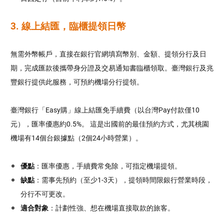
3. 線上結匯，臨櫃提領日幣
無需外幣帳戶，直接在銀行官網填寫幣別、金額、提領分行及日
期，完成匯款後攜帶身分證及交易通知書臨櫃領取。臺灣銀行及兆
豐銀行提供此服務，可預約機場分行提領。
臺灣銀行「Easy購」線上結匯免手續費（以台灣Pay付款僅10
元），匯率優惠約0.5%。 這是出國前的最佳預約方式，尤其桃園
機場有14個台銀據點（2個24小時營業）。
優點
：匯率優惠，手續費常免除，可指定機場提領。
缺點
：需事先預約（至少1-3天），提領時間限銀行營業時段，
分行不可更改。
適合對象
：計劃性強、想在機場直接取款的旅客。