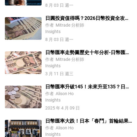
8 月 03 日 週一
日圓投資值得嗎？2026日幣投資全攻
略：從換匯、ETF 到外匯交易一次看懂
作者
Mitrade 分析師
Insights
8 月 03 日 週一
日幣匯率走勢圖歷史十年分析-日幣匯率
歷史十年最低 未來將如何？
作者
Mitrade 分析師
Insights
3 月 11 日 週三
日幣匯率升破145！未來升至135？日幣
過度升值風險加大
作者
Alison Ho
Insights
2025 年 4 月 09 日
日幣匯率大跌！日本「春鬥」首輪結果
不及預期
作者
Alison Ho
Insights