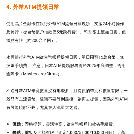
4. 外幣ATM提領日幣
使用晶片金融卡在銀行外幣ATM提領日圓現鈔，支援24小時操作
及跨行（從台幣帳戶扣款僅5元跨行費）。幣別限主流如日圓，但
據點有限（約200台全國）。
永豐銀行外幣ATM從台幣帳戶提領日圓，單日限額15萬台幣，無
換匯手續費。 注意，日本ATM提領服務將於2025年底調整，需用
國際卡（Mastercard/Cirrus）。
不過外幣ATM畢竟數量沒有那麼多，且提供的幣別和數量有限，一
般只有主流貨幣。建議不要等到最後一刻再去提領，因爲外幣ATM
有可能現鈔不夠，尤其在人流量大之處。
優點
：即時提領，靈活性高，從台幣帳戶扣款省手續費。
缺點
：據點及面額有限（固定1,000/5,000/10,000日圓），高