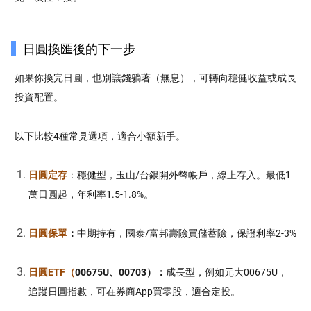
日圓換匯後的下一步
如果你換完日圓，也別讓錢躺著（無息），可轉向穩健收益或成長
投資配置。
以下比較4種常見選項，適合小額新手。
日圓定存
：穩健型，玉山/台銀開外幣帳戶，線上存入。最低1
萬日圓起，年利率1.5-1.8%。
日圓保單
：
中期持有，國泰/富邦壽險買儲蓄險，保證利率2-3%
日圓ETF（
00675U、00703）：
成長型，例如元大00675U，
追蹤日圓指數，可在券商App買零股，適合定投。