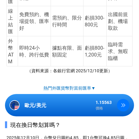
匯
線
免費預約、機
出國前規
上
需預約、限分
虧損300-
場提領、匯率
劃、機場
結
行時間
800元
好
取款
匯
外
臨時需
幣
即時24小
據點有限、面
虧損800-
求、無暇
AT
時、跨行低費
額固定
1,200元
臨櫃
M
（資料來源：各銀行官網 2025/12/10更新）
熱門外匯貨幣對當前匯率▼
1.15563
歐元/美元
價格
現在換日幣划算嗎？
2025年12月10日，台幣兌日圓約4.85，即1台幣可換4.85日圓，