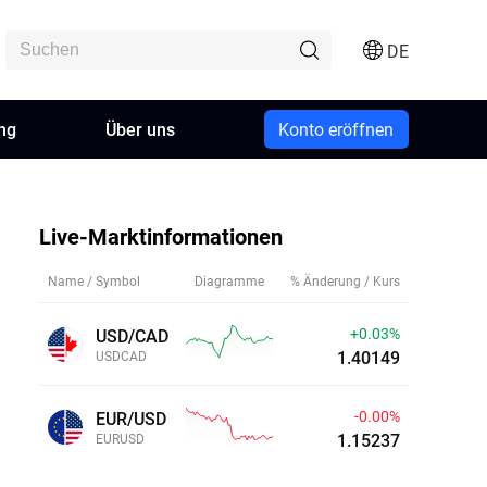
DE
ng
Über uns
Konto eröffnen
Live-Marktinformationen
Name / Symbol
Diagramme
% Änderung / Kurs
+0.04%
USD/CAD
1.40162
USDCAD
-0.02%
EUR/USD
1.15216
EURUSD