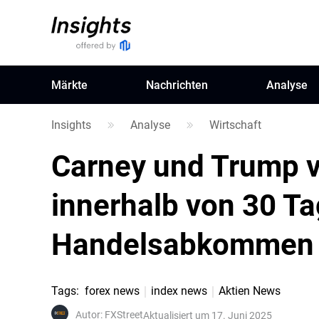
Märkte
Nachrichten
Analyse
Insights
Analyse
Wirtschaft
Carney und Trump ve
innerhalb von 30 T
Handelsabkommen z
Tags
:
forex news
index news
Aktien News
Autor
:
FXStreet
Aktualisiert um 17. Juni 2025