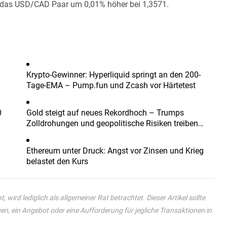
lt das USD/CAD Paar um 0,01% höher bei 1,3571.
Krypto-Gewinner: Hyperliquid springt an den 200-
Tage-EMA – Pump.fun und Zcash vor Härtetest
0
Gold steigt auf neues Rekordhoch – Trumps
Zolldrohungen und geopolitische Risiken treiben
Zuflüsse
Ethereum unter Druck: Angst vor Zinsen und Krieg
belastet den Kurs
t, wird lediglich als allgemeiner Rat betrachtet. Dieser Artikel sollte
n, ein Angebot oder eine Aufforderung für jegliche Transaktionen in