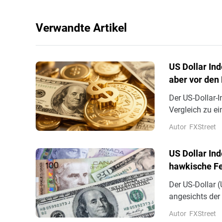
Verwandte Artikel
US Dollar In
aber vor den
Der US-Dollar-I
Vergleich zu e
den frühen eu
Autor
FXStreet
US Dollar Ind
hawkische F
Der US-Dollar 
angesichts der
diesem Jahr me
Autor
FXStreet