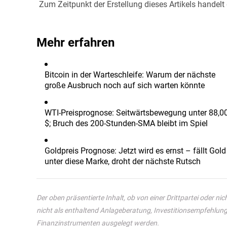
Zum Zeitpunkt der Erstellung dieses Artikels hande
Mehr erfahren
Bitcoin in der Warteschleife: Warum der nächste
große Ausbruch noch auf sich warten könnte
WTI-Preisprognose: Seitwärtsbewegung unter 88,0
$; Bruch des 200-Stunden-SMA bleibt im Spiel
Goldpreis Prognose: Jetzt wird es ernst – fällt Gold
unter diese Marke, droht der nächste Rutsch
Der oben präsentierte Inhalt, ob von einer Drittpartei oder nich
nicht als enthaltend Anlageberatung, Investitionsempfehlunge
Finanzinstrumenten ausgelegt werden.