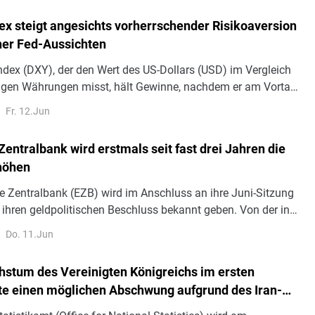
dex steigt angesichts vorherrschender Risikoaversion
er Fed-Aussichten
Index (DXY), der den Wert des US-Dollars (USD) im Vergleich
igen Währungen misst, hält Gewinne, nachdem er am Vortag
e verzeichnet hatte, und notiert während der frühen
Fr. 12.Jun
andelsstunden am Freitag bei rund 99,80.
entralbank wird erstmals seit fast drei Jahren die
höhen
e Zentralbank (EZB) wird im Anschluss an ihre Juni-Sitzung
hren geldpolitischen Beschluss bekannt geben. Von der in
sigen Institution wird allgemein erwartet, dass sie die
Do. 11.Jun
25 Basispunkte anhebt und den Zinssatz für die
ät von 2 % auf 2,25 % erhöht.
stum des Vereinigten Königreichs im ersten
te einen möglichen Abschwung aufgrund des Iran-
hleiern