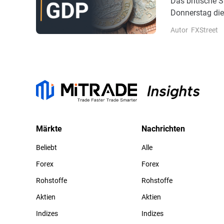
Das britische S
Donnerstag die
das erste Quar
Autor
FXStreet
von 0,6% in de
0,1% im letzte
Märkte
Nachrichten
Beliebt
Alle
Forex
Forex
Rohstoffe
Rohstoffe
Aktien
Aktien
Indizes
Indizes