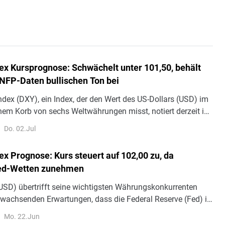
dex Kursprognose: Schwächelt unter 101,50, behält
 NFP-Daten bullischen Ton bei
ndex (DXY), ein Index, der den Wert des US-Dollars (USD) im
inem Korb von sechs Weltwährungen misst, notiert derzeit in
ropäischen Handelsstunden am Donnerstag bei rund 101,20
Do. 02.Jul
ex Prognose: Kurs steuert auf 102,00 zu, da
ed-Wetten zunehmen
(USD) übertrifft seine wichtigsten Währungskonkurrenten
 wachsenden Erwartungen, dass die Federal Reserve (Fed) in
hr als eine Zinserhöhung vornehmen wird
Mo. 22.Jun