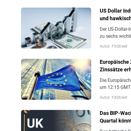
US Dollar In
und hawkisch
Der US-Dollar-
zu sechs wicht
leichte Verlust
Autor
FXStreet
europäischen H
Europäische Z
Zinssätze er
Die Europäisch
um 12:15 GMT i
Frankfurt ansäs
Autor
FXStreet
Leitzinsen um 
Einlagenfazilit
Das BIP-Wach
Quartal könn
Kriegs versc