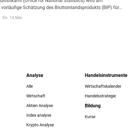
tatistikamt (Office for National Statistics) wird am
 vorläufige Schätzung des Bruttoinlandsprodukts (BIP) für
tal veröffentlichen. Marktanalysten erwarten ein Wachstum
Do. 14.Mai
n drei Monaten bis März, nach einem mageren Anstieg von
n Quartal 2025
Analyse
Handelsinstrumente
Alle
Wirtschaftskalender
Wirtschaft
Handelsstrategie
Bildung
Aktien Analyse
Index analyse
Kurse
Krypto Analyse