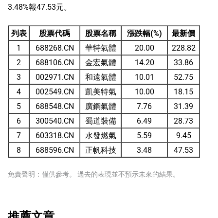
3.48%報47.53元。
列表
股票代碼
股票名稱
漲跌幅(%)
最新價
1
688268.CN
華特氣體
20.00
228.82
2
688106.CN
金宏氣體
14.20
33.86
3
002971.CN
和遠氣體
10.01
52.75
4
002549.CN
凱美特氣
10.00
18.15
5
688548.CN
廣鋼氣體
7.76
31.39
6
300540.CN
蜀道裝備
6.49
28.73
7
603318.CN
水發燃氣
5.59
9.45
8
688596.CN
正帆科技
3.48
47.53
免責聲明：僅供參考。 過去的表現並不預示未來的結果。
推薦文章