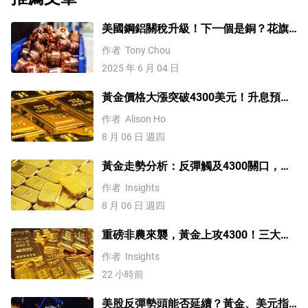
美國鋼鋁關稅升級！下一個是銅？花旗
這樣說
作者
Tony Chou
2025 年 6 月 04 日
黃金價格大漲突破4300美元！升息預期
降溫疊加央行購金，未來持續漲？
作者
Alison Ho
8 月 06 日 週四
黃金走勢分析：反彈觸及4300關口，
「雙底」確立劍指這一目標！
作者
Insights
8 月 06 日 週四
重磅非農來襲，黃金上攻4300！三大因
素預示金價升勢有望延續
作者
Insights
22 小時前
美股反彈勢頭能否延續？黃金、美元指