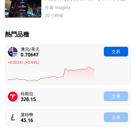
數、費半指數、納指100技術分析
作者
Insights
20 小時前
熱門品種
澳元/美元
交易
0.70647
+0.00341
(
+0.49%
)
特斯拉
交易
328.15
莱特幣
交易
45.16