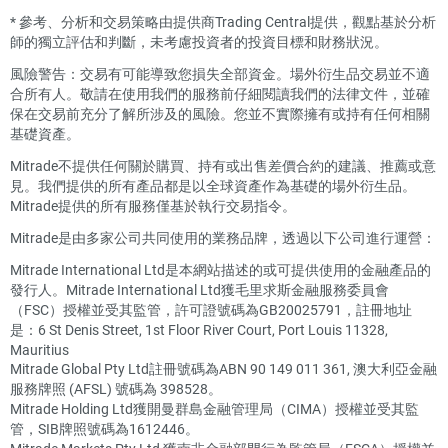
*
參考、分析和交易策略由提供商Trading Central提供，觀點基於分析
師的獨立評估和判斷，未考慮投資者的投資目標和財務狀況。
風險警告：交易有可能導致您損失全部資金。場外衍生品交易並不適
合所有人。敬請在使用我們的服務前仔細閱讀我們的法律文件，並確
保在交易前充分了解所涉及的風險。您並不實際擁有或持有任何相關
基礎資產。
Mitrade不提供任何關於購買、持有或出售差價合約的建議、推薦或意
見。我們提供的所有產品都是以全球資產作為基礎的場外衍生品。
Mitrade提供的所有服務僅基於執行交易指令。
Mitrade是由多家公司共同使用的業務品牌，透過以下公司進行運營：
Mitrade International Ltd是本網站描述的或可提供使用的金融產品的
發行人。Mitrade International Ltd獲毛里求斯金融服務委員會
（FSC）授權並受其監管，許可證號碼為GB20025791，註冊地址
是：6 St Denis Street, 1st Floor River Court, Port Louis 11328,
Mauritius
Mitrade Global Pty Ltd註冊號碼為ABN 90 149 011 361, 澳大利亞金融
服務牌照 (AFSL) 號碼為 398528。
Mitrade Holding Ltd獲開曼群島金融管理局（CIMA）授權並受其監
管，SIB牌照號碼為1612446。