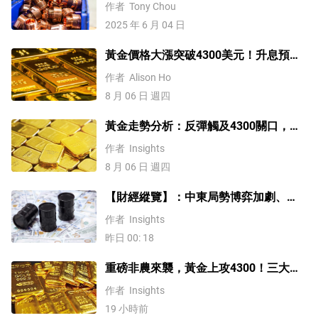
這樣說
作者
Tony Chou
2025 年 6 月 04 日
黃金價格大漲突破4300美元！升息預期
降溫疊加央行購金，未來持續漲？
作者
Alison Ho
8 月 06 日 週四
黃金走勢分析：反彈觸及4300關口，
「雙底」確立劍指這一目標！
作者
Insights
8 月 06 日 週四
【財經縱覽】：中東局勢博弈加劇、
WTI原油漲超4%，10年期美債殖利率、
作者
Insights
美元反彈，道指終結五連漲！
昨日 00: 18
重磅非農來襲，黃金上攻4300！三大因
素預示金價升勢有望延續
作者
Insights
19 小時前