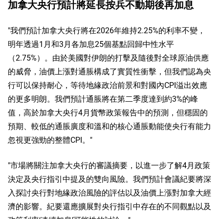
加拿大央行預計將延長按兵不動期後再加息
"我們預計加拿大央行將在2026年維持2.25%的利率不變，
明年透過1月和3月各加息25個基點回歸中性水平
（2.75%）。由於美國對伊朗的打擊及隨後對全球原油供應
的威脅，油價上漲對通脹構成了實質性衝擊，但我們認為央
行可以保持耐心，等待地緣政治前景和對國內CPI溢出效應
的更多明朗。我們預計通脹將在第二季度達到約3%的峰
值，高於加拿大央行4月貨幣政策報告中的預測，但穩固的
預期、較低的通脹廣度和溫和的核心通脹動能使央行有能力
忽視更強勁的整體CPI。"
"市場將關注加拿大央行的審議摘要，以進一步了解4月政策
決定及央行指引中提及的雙向風險。我們預計會議紀要將深
入探討央行對地緣政治風險的評估以及油價上漲對加拿大經
濟的影響。紀要還應擴展對央行指引中存在的不同觀點以及