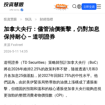
Bonus
立即交易
投資慧眼
快訊
財經指標
加拿大央行：儘管油價衝擊，仍對加息
保持耐心 – 道明證券
來源
Fxstreet
2026-5-11 14:35
道明證券（TD Securities）策略師預計加拿大央行（BoC）
將在2026年維持2.25%的政策利率不變，隨後透過1月和3
月各加息25個基點，於2027年回歸2.75%的中性水平。他
們認為，由於美伊緊張局勢導致的油價上漲構成了通脹衝
擊，但穩固的預期和溫和的核心通脹使加拿大央行能夠忽視
更強勁的整體消費者物價指數（CPI）。