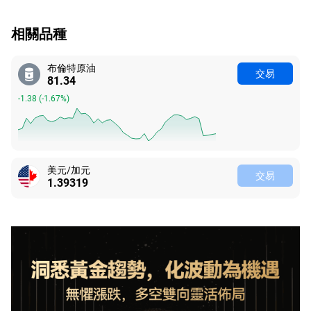
相關品種
布倫特原油
交易
81.34
-1.38
(
-1.67%
)
美元/加元
交易
1.39319