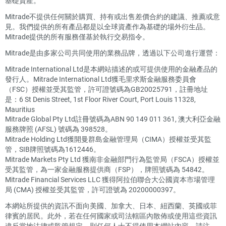
基礎資產。
Mitrade不提供任何關於購買、持有或出售差價合約的建議、推薦或意
見。我們提供的所有產品都是以全球資產作為基礎的場外衍生品。
Mitrade提供的所有服務僅基於執行交易指令。
Mitrade是由多家公司共同使用的業務品牌，透過以下公司進行運營：
Mitrade International Ltd是本網站描述的或可提供使用的金融產品的
發行人。Mitrade International Ltd獲毛里求斯金融服務委員會
（FSC）授權並受其監管，許可證號碼為GB20025791，註冊地址
是：6 St Denis Street, 1st Floor River Court, Port Louis 11328,
Mauritius
Mitrade Global Pty Ltd註冊號碼為ABN 90 149 011 361, 澳大利亞金融
服務牌照 (AFSL) 號碼為 398528。
Mitrade Holding Ltd獲開曼群島金融管理局（CIMA）授權並受其監
管，SIB牌照號碼為1612446。
Mitrade Markets Pty Ltd 獲南非金融部門行為監管局（FSCA）授權並
受其監管，為一家金融服務提供商（FSP），牌照號碼為 54842。
Mitrade Financial Services LLC 獲得阿拉伯聯合大公國資本市場管理
局 (CMA) 授權並受其監管，許可證號為 20200000397。
本網站所提供的資訊不面向美國、加拿大、日本、紐西蘭、英國或菲
律賓的居民。此外，若在任何國家或司法轄區內散佈或使用這些資訊
違反當地法律或監管規定，則任何人士不得使用本網站內容。請注