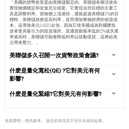
「美國的貨幣政策是由美聯儲製定的。美聯儲有兩項使命:
實現物價穩定和促進充分就業。它實現這些目標的主要工
具是調整利率。當物價上漲過快，通脹超過美聯儲2%的目
標時，美聯儲就會提高利率，從而增加整個經濟的借貸成
本。這導致美元(USD)走強，因為它使美國成為對國際投
資者更具吸引力的投資場所。當通貨膨脹率低於2%或失業
率過高時，美聯儲可能會降低利率以鼓勵借貸，這將給美
元帶來壓力。」
美聯儲多久召開一次貨幣政策會議?
美聯儲每年召開八次政策會議，由聯邦公開市場委員會
(FOMC)評估經濟狀況並做出貨幣政策決定。聯邦公開市場
什麽是量化寬松(QE) ?它對美元有何
委員會由12名美聯儲官員參加，其中包括7名理事會成
影響?
員、紐約聯邦儲備銀行行長，以及其余11名地區儲備銀行
行長中的4名，這些地區儲備銀行行長的任期為一年，輪
「在極端情況下，美聯儲可能會采取量化寬松政策(QE)。
流擔任。」
量化寬松是美聯儲在陷入困境的金融體系中大幅增加信貸
什麽是量化緊縮?它對美元有何影響?
流動的過程。這是一種非標準的政策措施，在危機或通脹
量化緊縮(QT)是量化寬松的反向過程，即美聯儲停止從金
極低時使用。這是美聯儲在2008年金融危機期間的首選武
融機構購買債券，不再將其持有的到期債券的本金再投資
器。它涉及到美聯儲印刷更多的美元，並用這些美元從金
於購買新債券。這通常對美元的價值是有利的。
融機構購買高評級債券。量化寬松通常會削弱美元。」
免責聲明：僅供參考。 過去的表現並不預示未來的結果。