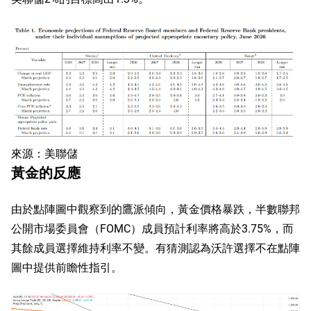
來源：美聯儲
黃金的反應
由於點陣圖中觀察到的鷹派傾向，黃金價格暴跌，半數聯邦
公開市場委員會（FOMC）成員預計利率將高於3.75%，而
其餘成員選擇維持利率不變。有猜測認為沃許選擇不在點陣
圖中提供前瞻性指引。