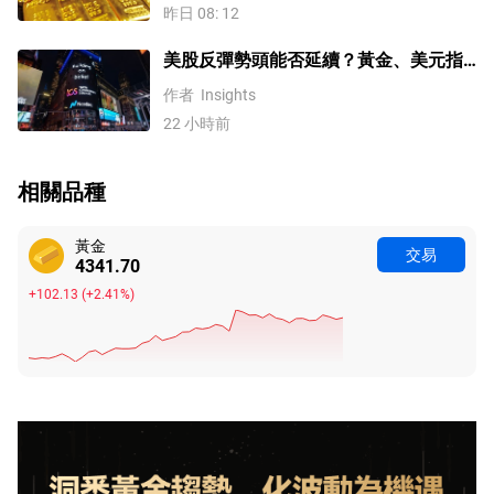
昨日 08: 12
美股反彈勢頭能否延續？黃金、美元指
數、費半指數、納指100技術分析
作者
Insights
22 小時前
相關品種
黃金
交易
4341.70
+102.13
(
+2.41%
)