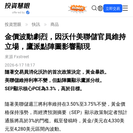
Bonus
立即交易
投資慧眼
快訊
商品
金價波動劇烈，因沃什美聯儲官員維持
立場，鷹派點陣圖影響顯現
來源
Fxstreet
2026-6-17 18:17
隨著交易員消化沃許的首次政策決定，黃金暴跌。
美聯儲維持利率不變，但點陣圖顯示鷹派分歧。
SEP顯示核心PCE為3.3%，高於目標。
隨著美聯儲週三將利率維持在3.50%至3.75%不變，黃金價
格保持漲勢，而經濟預測摘要（SEP）顯示政策制定者預計
通脹將高於3%的門檻。截至發稿時，黃金/美元在4,330美
元至4,280美元區間內波動。