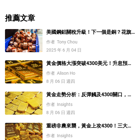
推薦文章
美國鋼鋁關稅升級！下一個是銅？花旗
這樣說
作者
Tony Chou
2025 年 6 月 04 日
黃金價格大漲突破4300美元！升息預期
降溫疊加央行購金，未來持續漲？
作者
Alison Ho
8 月 06 日 週四
黃金走勢分析：反彈觸及4300關口，
「雙底」確立劍指這一目標！
作者
Insights
8 月 06 日 週四
重磅非農來襲，黃金上攻4300！三大因
素預示金價升勢有望延續
作者
Insights