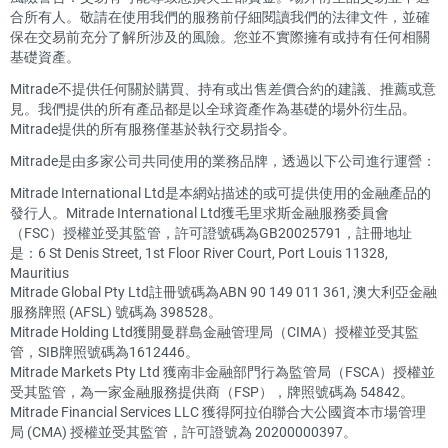
合所有人。敬請在使用我們的服務前仔細閱讀我們的法律文件，並確
保在交易前充分了解所涉及的風險。您並不實際擁有或持有任何相關
基礎資產。
Mitrade不提供任何關於購買、持有或出售差價合約的建議、推薦或意
見。我們提供的所有產品都是以全球資產作為基礎的場外衍生品。
Mitrade提供的所有服務僅基於執行交易指令。
Mitrade是由多家公司共同使用的業務品牌，透過以下公司進行運營：
Mitrade International Ltd是本網站描述的或可提供使用的金融產品的
發行人。Mitrade International Ltd獲毛里求斯金融服務委員會
（FSC）授權並受其監管，許可證號碼為GB20025791，註冊地址
是：6 St Denis Street, 1st Floor River Court, Port Louis 11328,
Mauritius
Mitrade Global Pty Ltd註冊號碼為ABN 90 149 011 361, 澳大利亞金融
服務牌照 (AFSL) 號碼為 398528。
Mitrade Holding Ltd獲開曼群島金融管理局（CIMA）授權並受其監
管，SIB牌照號碼為1612446。
Mitrade Markets Pty Ltd 獲南非金融部門行為監管局（FSCA）授權並
受其監管，為一家金融服務提供商（FSP），牌照號碼為 54842。
Mitrade Financial Services LLC 獲得阿拉伯聯合大公國資本市場管理
局 (CMA) 授權並受其監管，許可證號為 20200000397。