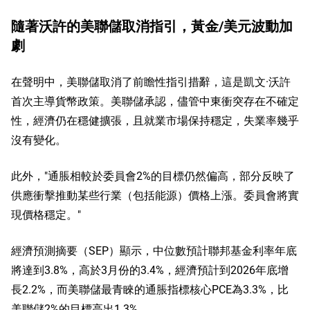
隨著沃許的美聯儲取消指引，黃金/美元波動加
劇
在聲明中，美聯儲取消了前瞻性指引措辭，這是凱文·沃許
首次主導貨幣政策。美聯儲承認，儘管中東衝突存在不確定
性，經濟仍在穩健擴張，且就業市場保持穩定，失業率幾乎
沒有變化。
此外，"通脹相較於委員會2%的目標仍然偏高，部分反映了
供應衝擊推動某些行業（包括能源）價格上漲。委員會將實
現價格穩定。"
經濟預測摘要（SEP）顯示，中位數預計聯邦基金利率年底
將達到3.8%，高於3月份的3.4%，經濟預計到2026年底增
長2.2%，而美聯儲最青睞的通脹指標核心PCE為3.3%，比
美聯儲2%的目標高出1.3%。