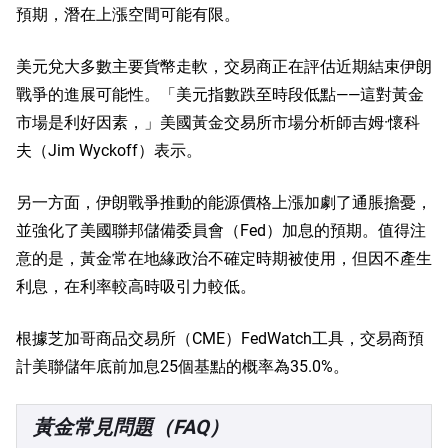
預期，潛在上漲空間可能有限。
美元兌大多數主要貨幣走軟，交易商正在評估近期結束伊朗
戰爭的進展可能性。「美元指數跌至時段低點——這對黃金
市場是利好因素，」美國黃金交易所市場分析師吉姆·懷科
夫（Jim Wyckoff）表示。
另一方面，伊朗戰爭推動的能源價格上漲加劇了通脹擔憂，
並強化了美國聯邦儲備委員會（Fed）加息的預期。值得注
意的是，黃金常在地緣政治不確定時期被使用，但因不產生
利息，在利率較高時吸引力較低。
根據芝加哥商品交易所（CME）FedWatch工具，交易商預
計美聯儲年底前加息25個基點的概率為35.0%。
黃金常見問題（FAQ）