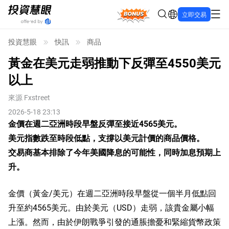
Bonus
立即交易
投資慧眼
快訊
商品
黃金在美元走弱推動下反彈至4550美元
以上
來源
Fxstreet
2026-5-18 23:13
金價在週二亞洲時段早盤反彈至接近4565美元。
美元指數跌至時段低點，支撐以美元計價的商品價格。
交易商基本排除了今年美國降息的可能性，同時加息預期上
升。
金價（黃金/美元）在週二亞洲時段早盤從一個半月低點回
升至約4565美元。由於美元（USD）走弱，該貴金屬小幅
上漲。然而，由於伊朗戰爭引發的通脹擔憂和緊縮貨幣政策