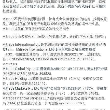
合所有人。敬請在使用我們的服務前仔細閱讀我們的法律文件，並確
保在交易前充分了解所涉及的風險。您並不實際擁有或持有任何相關
基礎資產。
Mitrade不提供任何關於購買、持有或出售差價合約的建議、推薦或意
見。我們提供的所有產品都是以全球資產作為基礎的場外衍生品。
Mitrade提供的所有服務僅基於執行交易指令。
Mitrade是由多家公司共同使用的業務品牌，透過以下公司進行運營：
Mitrade International Ltd是本網站描述的或可提供使用的金融產品的
發行人。Mitrade International Ltd獲毛里求斯金融服務委員會
（FSC）授權並受其監管，許可證號碼為GB20025791，註冊地址
是：6 St Denis Street, 1st Floor River Court, Port Louis 11328,
Mauritius
Mitrade Global Pty Ltd註冊號碼為ABN 90 149 011 361, 澳大利亞金融
服務牌照 (AFSL) 號碼為 398528。
Mitrade Holding Ltd獲開曼群島金融管理局（CIMA）授權並受其監
管，SIB牌照號碼為1612446。
Mitrade Markets Pty Ltd 獲南非金融部門行為監管局（FSCA）授權並
受其監管，為一家金融服務提供商（FSP），牌照號碼為 54842。
Mitrade Financial Services LLC 獲得阿拉伯聯合大公國資本市場管理
局 (CMA) 授權並受其監管，許可證號為 20200000397。