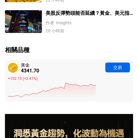
美股反彈勢頭能否延續？黃金、美元指
數、費半指數、納指100技術分析
作者
Insights
20 小時前
相關品種
黃金
交易
4341.70
+102.13
(
+2.41%
)