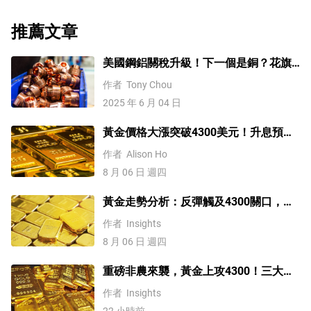
可能推高金價。
推薦文章
美國鋼鋁關稅升級！下一個是銅？花旗
這樣說
作者
Tony Chou
2025 年 6 月 04 日
黃金價格大漲突破4300美元！升息預期
降溫疊加央行購金，未來持續漲？
作者
Alison Ho
8 月 06 日 週四
黃金走勢分析：反彈觸及4300關口，
「雙底」確立劍指這一目標！
作者
Insights
8 月 06 日 週四
重磅非農來襲，黃金上攻4300！三大因
素預示金價升勢有望延續
作者
Insights
22 小時前