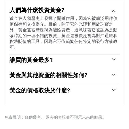
人們為什麽投資黃金?
黃金在人類歷史上發揮了關鍵作用，因為它被廣泛用作價
值儲存和交換媒介。目前，除了它的光澤和用於珠寶之
外，黃金還被廣泛視為避險資產，這意味著它被認為是動
蕩時期的一項不錯的投資。黃金還被廣泛視為對沖通脹和
貨幣貶值的工具，因為它不依賴於任何特定的發行方或政
府。
誰買的黃金最多?
各國央行是最大的黃金持有者。為了在動蕩時期支撐本國
貨幣，各國央行傾向於使儲備多樣化，並購買黃金，以提
黃金與其他資產的相關性如何?
高人們對經濟和貨幣實力的看法。高黃金儲備可以成為一
黃金與美元和美國國債呈負相關，兩者都是主要的儲備資
個國家償付能力的信任來源。根據世界黃金協會的數據，
產和避險資產。當美元貶值時，黃金往往會上漲，使投資
黃金的價格取決於什麽?
各國央行在2022年增加了1136噸黃金儲備，價值約700億
者和央行能夠在動蕩時期實現資產多元化。黃金與風險資
美元。這是有記錄以來最高的年度購買量。中國、印度和
由於各種各樣的因素，價格可能會變動。地緣政治不穩定
產也呈負相關。股市的反彈往往會壓低金價，而風險較高
土耳其等新興經濟體的央行正在迅速增加黃金儲備。
或對深度衰退的擔憂可能會迅速推高黃金價格，因其避險
的市場的拋售往往有利於黃金。
地位。作為一種低收益資產，黃金往往會隨著利率下降而
上漲，而較高的資金成本通常會拖累黃金。盡管如此，由
免責聲明：僅供參考。 過去的表現並不預示未來的結果。
於資產以美元(XAU/USD)定價，大多數走勢取決於美元
(USD)的表現。強勢美元傾向於控製金價，而弱勢美元則