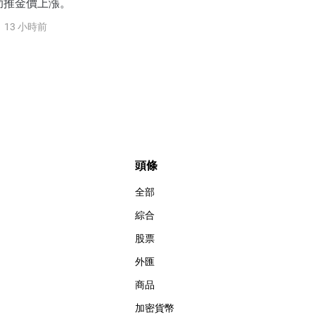
助推金價上漲。
13 小時前
頭條
全部
綜合
股票
外匯
商品
加密貨幣