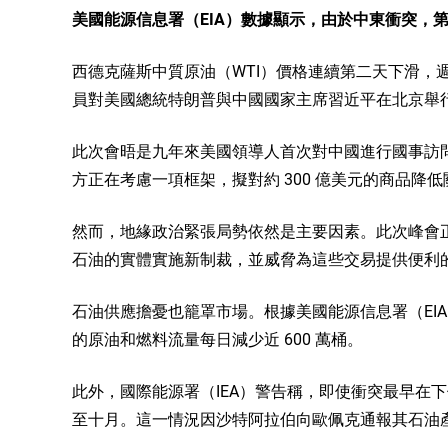
美國能源信息署（EIA）數據顯示，由於中東衝突，第
西德克薩斯中質原油（WTI）價格連續第二天下滑，週
員對美國總統特朗普與中國國家主席習近平在北京舉
此次會晤是九年來美國領導人首次對中國進行國事訪
方正在考慮一項框架，擬對約 300 億美元的商品降
然而，地緣政治緊張局勢依然是主要因素。此次峰會
石油的實體實施新制裁，並威脅為這些交易提供便利
石油供應擔憂也籠罩市場。根據美國能源信息署（EI
的原油和燃料流量每日減少近 600 萬桶。
此外，國際能源署（IEA）警告稱，即使衝突最早在
至十月。這一情況因沙特阿拉伯向歐佩克通報其石油產量