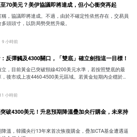
至70美元？美伊協議即將達成，但小心衝突再起
宣稱，協議即將達成。不過，由於不確定性依然存在，交易員
倉多頭頭寸，以防局勢突然升級。
9 小時前
：反彈觸及4300關口，「雙底」確立劍指這一目標！
立，目前黃金已突破頸線4200美元水準，若按照雙底的最
，後市或上攻4460-4500美元區域。若黃金短期內企穩於
方，表明過去一個半月3900-4200的底部區間被打破，後市有望
4350美元甚至4500美元水準。
11 小時前
突破4300美元！升息預期降溫疊加央行購金，未來持
降溫，韓國央行13年來首次恢復購金，疊加CTA基金遭遇逼