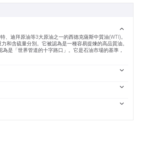
特、迪拜原油等3大原油之一的西德克薩斯中質油(WTI)。
重力和含硫量分別。它被認為是一種容易提煉的高品質油。
認為是「世界管道的十字路口」。它是石油市場的基準，
驅動因素。因此，全球增長可以成為需求增長的驅動力，反
製裁可能會擾亂供應並影響價格。主要產油國組成的石油
動因素。美元的價值影響WTI原油的價格，因為石油主要以美
每周石油庫存報告影響著WTI原油的價格。庫存的變化反映了供
然。
求增加，從而推高油價。庫存增加可以反映供應增加，從
境影響評估報告於周二發布。它們的結果通常是相似的，
成的組織，每年舉行兩次會議，共同決定成員國的生產配額。
據被認為更可靠，因為它是一個政府機構。
降低配額時，它可以收緊供應，推高油價。當歐佩克增加產
個擴大後的組織，新增了10個非OPEC成員國，其中最引人