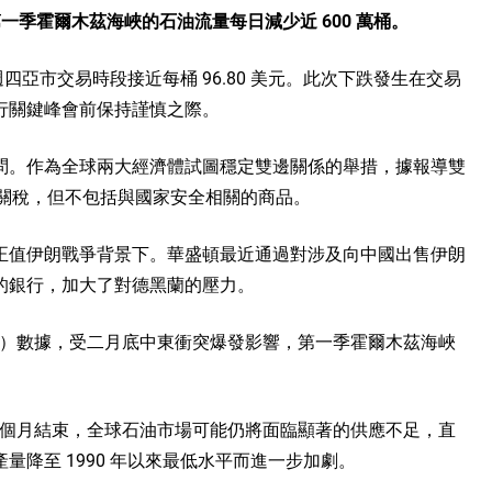
一季霍爾木茲海峽的石油流量每日減少近 600 萬桶。
四亞市交易時段接近每桶 96.80 美元。此次下跌發生在交易
行關鍵峰會前保持謹慎之際。
問。作為全球兩大經濟體試圖穩定雙邊關係的舉措，據報導雙
低關稅，但不包括與國家安全相關的商品。
正值伊朗戰爭背景下。華盛頓最近通過對涉及向中國出售伊朗
的銀行，加大了對德黑蘭的壓力。
A）數據，受二月底中東衝突爆發影響，第一季霍爾木茲海峽
下個月結束，全球石油市場可能仍將面臨顯著的供應不足，直
降至 1990 年以來最低水平而進一步加劇。