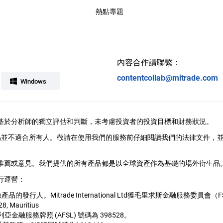
熱點專題
內容合作請聯繫：
contentcollab@mitrade.com
Windows
供，觀點基於分析師的獨立評估和判斷，未考慮投資者的投資目標和財務狀況。
易並不適合所有人。敬請在使用我們的服務前仔細閱讀我們的法律文件，
、推薦或意見。我們提供的所有產品都是以全球資產作為基礎的場外衍生品。M
行運營：
用的金融產品的發行人。Mitrade International Ltd獲毛里求斯金融服
28, Mauritius
1, 澳大利亞金融服務牌照 (AFSL) 號碼為 398528。