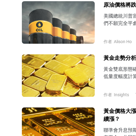
原油價格將跌
美國總統川普
們不願完全平
作者
Alison Ho
黃金走勢分析
黃金雙底形態確
低量度幅度計算
4200美元上
進一步反彈挑戰
作者
Insights
黃金價格大漲
續漲？
聯準會升息預期