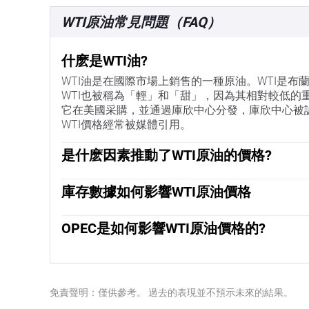
WTI原油常見問題（FAQ）
什麽是WTI油?
WTI油是在國際市場上銷售的一種原油。WTI是布蘭
WTI也被稱為「輕」和「甜」，因為其相對較低的
它在美國采購，並通過庫欣中心分發，庫欣中心被
WTI價格經常被媒體引用。
是什麽因素推動了WTI原油的價格?
與所有資產一樣，供需關系是WTI原油價格的關鍵
之亦然，導致全球增長疲軟。政治不穩定、戰爭和
庫存數據如何影響WTI原油價格
輸出國組織(OPEC)的決定是油價的另一個關鍵驅
美國石油協會(API)和能源信息署(EIA)發布的
元交易，因此美元疲軟可以使石油更便宜，反之亦
需的波動。如果數據顯示庫存下降，則可能表明需
OPEC是如何影響WTI原油價格的?
而壓低價格。空氣汙染指數的報告每周二發布，環
歐佩克(石油輸出國組織)是由12個石油生產國組
75%的情況下誤差在1%以內。環境影響評估的數
他們的決定經常影響WTI原油價格。當歐佩克決定
量時，它會產生相反的效果。「OPEC+」指的是一
註目的是俄羅斯。
免責聲明：僅供參考。 過去的表現並不預示未來的結果。