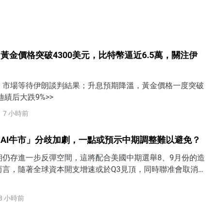
黃金價格突破4300美元，比特幣逼近6.5萬，關注伊
，市場等待伊朗談判結果；升息預期降溫，黃金價格一度突破
迪績后大跌9%>>
7 小時前
AI牛市」分歧加劇，一點或預示中期調整難以避免？
期仍存進一步反彈空間，這將配合美國中期選舉8、9月份的造
而言，隨著全球資本開支增速或於Q3見頂，同時聯准會取消
逼美債殖利率走高，美股中期調整風險仍不容忽視。
8 小時前