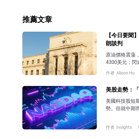
推薦文章
【今日要聞】
朗談判
原油價格震蕩
4300美元；閃
作者
Alison Ho
美股走勢：「
美國科技股短
勢。但就中期
前瞻指引或倒
作者
Insights