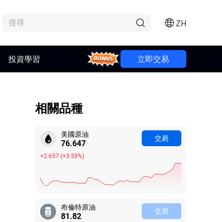
ZH
投資學習
Bonus
立即交易
相關品種
美國原油
交易
76.646
+2.656
(
+3.59%
)
布倫特原油
交易
81.87