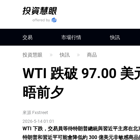
交易
市場行情
快訊
投資慧眼
快訊
商品
WTI 跌破 97.0
晤前夕
來源
Fxstreet
2026-5-14 01:01
WTI 下跌，交易員等待特朗普總統與習近平主席在
特朗普和習近平可能會降低約 300 億美元非敏感