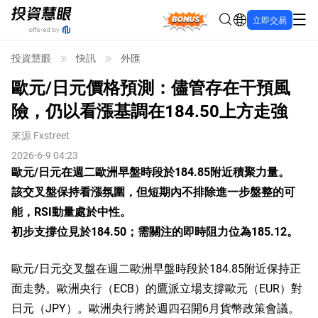
Bonus
立即交易
投資慧眼
快訊
外匯
歐元/日元價格預測：儘管存在干預風
險，仍以看漲基調在184.50上方走強
來源
Fxstreet
2026-6-9 04:23
歐元/日元在週二歐洲早盤時段於184.85附近積聚力量。
該交叉盤保持看漲氛圍，但短期內不排除進一步盤整的可
能，RSI動量處於中性。
初步支撐位見於184.50；需關注的即時阻力位為185.12。
歐元/日元交叉盤在週二歐洲早盤時段於184.85附近保持正
面走勢。歐洲央行（ECB）的鷹派立場支撐歐元（EUR）對
日元（JPY）。歐洲央行將於週四召開6月貨幣政策會議。