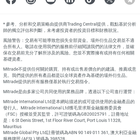
*
參考、分析和交易策略由提供商Trading Central提供，觀點基於分析
師的獨立評估和判斷，未考慮投資者的投資目標和財務狀況。
風險警告：交易有可能導致您損失全部資金。場外衍生品交易並不適
合所有人。敬請在使用我們的服務前仔細閱讀我們的法律文件，並確
保在交易前充分了解所涉及的風險。您並不實際擁有或持有任何相關
基礎資產。
Mitrade不提供任何關於購買、持有或出售差價合約的建議、推薦或意
見。我們提供的所有產品都是以全球資產作為基礎的場外衍生品。
Mitrade提供的所有服務僅基於執行交易指令。
Mitrade是由多家公司共同使用的業務品牌，透過以下公司進行運營：
Mitrade International Ltd是本網站描述的或可提供使用的金融產品的
發行人。Mitrade International Ltd獲毛里求斯金融服務委員會
（FSC）授權並受其監管，許可證號碼為GB20025791，註冊地址
是：6 St Denis Street, 1st Floor River Court, Port Louis 11328,
Mauritius
Mitrade Global Pty Ltd註冊號碼為ABN 90 149 011 361, 澳大利亞金融
服務牌照 (AFSL) 號碼為 398528。