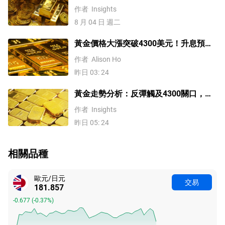
價四季度上探4500
作者
Insights
8 月 04 日 週二
黃金價格大漲突破4300美元！升息預期
降溫疊加央行購金，未來持續漲？
作者
Alison Ho
昨日 03: 24
黃金走勢分析：反彈觸及4300關口，
「雙底」確立劍指這一目標！
作者
Insights
昨日 05: 24
相關品種
歐元/日元
交易
181.857
-0.677
(
-0.37%
)