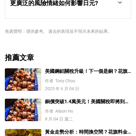
與其它央行(尤其是與美聯儲(fed))的政策分歧不斷擴大。
更廣泛的風險情緒如何影響日元?
之間的政策分歧越來越大，日本央行在2013年至2024年期
這支撐了10年期美國國債和10年期日本國債之間利差的擴
間的超寬松貨幣政策導致日元對主要貨幣貶值。最近，這
日元通常被視為一種避險投資。這意味著，在市場緊張時
大，這有利於美元兌日元。日本央行在2024年決定逐步放
種超寬松政策的逐漸退出給日元提供了一些支持。」
期，投資者更有可能將資金投入日元，因為日元被認為具
棄超寬松政策，加上其他主要央行的降息，正在縮小這一
有可靠性和穩定性。動蕩時期可能會使日元對其他被視為
差距。
投資風險更大的貨幣升值。
免責聲明：僅供參考。 過去的表現並不預示未來的結果。
推薦文章
美國鋼鋁關稅升級！下一個是銅？花旗
這樣說
作者
Tony Chou
2025 年 6 月 04 日
銅價突破1.4萬美元！美國關稅即將到
來？未來會再創新高嗎？
作者
Alison Ho
8 月 04 日 週二
黃金走勢分析：時間換空間？花旗料金