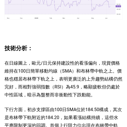
技術分析：
在日線圖上，歐元/日元保持建設性的看漲偏向，現貨價格
維持在100日簡單移動均線（SMA）和布林帶中軌之上。價
格也穩居布林帶下軌之上，表明更廣泛的上升趨勢結構仍然
完好，而相對強弱指數（RSI）為45.9，略顯疲軟但仍處於
中性區域，暗示為盤整而非衝動性下跌動能。
下行方面，初步支撐區由100日SMA位於184.50構成，其次
是布林帶下軌附近的184.20，如果看漲結構持續，這些水
平應限制更深的回調。首個上行阻力位出現在布林帶中軌