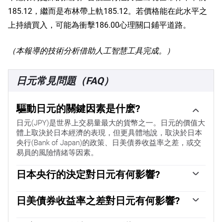
185.12，繼而是布林帶上軌185.12。若價格能在此水平之
上持續買入，可能為衝擊186.00心理關口鋪平道路。
（本報導的技術分析借助人工智慧工具完成。）
日元常見問題（FAQ）
驅動日元的關鍵因素是什麽?
日元(JPY)是世界上交易量最大的貨幣之一。日元的價值大
體上取決於日本經濟的表現，但更具體地說，取決於日本
央行(Bank of Japan)的政策、日美債券收益率之差，或交
易員的風險情緒等因素。
日本央行的決定對日元有何影響?
「日本央行的任務之一是貨幣控製，因此它的舉措對日元
至關重要。日本央行有時會直接幹預外匯市場，通常是為
日美債券收益率之差對日元有何影響?
了降低日元的價值，不過由於主要貿易夥伴的政治擔憂，
過去10年，日本央行堅持超寬松貨幣政策的立場，導致其
日本央行通常不會這麽做。由於日本央行和其他主要央行