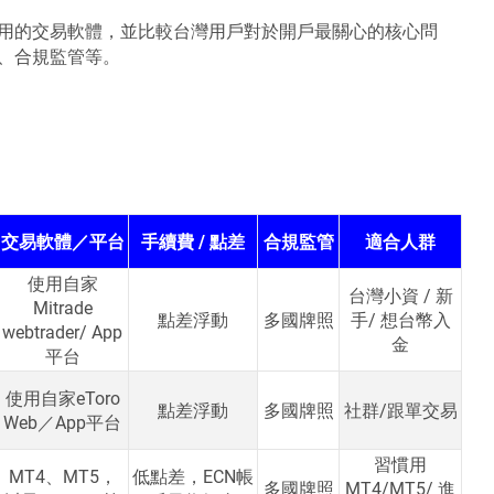
用的交易軟體，並比較台灣用戶對於開戶最關心的核心問
、合規監管等。
交易軟體／平台
手續費 / 點差
合規監管
適合人群
使用自家
台灣小資 / 新
Mitrade
點差浮動
多國牌照
手/ 想台幣入
webtrader/ App
金
平台
使用自家eToro
點差浮動
多國牌照
社群/跟單交易
Web／App平台
習慣用
MT4、MT5，
低點差，ECN帳
多國牌照
MT4/MT5/ 進