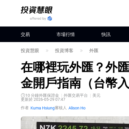
交易
市場行情
快訊
投資慧眼
投資博客
外匯
在哪裡玩外匯？外
金開戶指南（台幣入
10
分鐘
外匯保證金
外匯交易平台
美元
更新於 2026-05-29 07:47
作者
審核人
Kuma Hsiung
Alison Ho