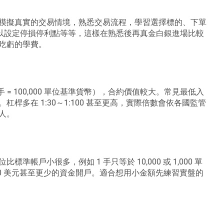
模擬真實的交易情境，熟悉交易流程，學習選擇標的、下單
可以設定停損停利點等等，這樣在熟悉後再真金白銀進場比較
吃虧的學費。
= 100,000 單位基準貨幣），合約價值較大。常見最低入
多在 1:30～1:100 甚至更高，實際倍數會依各國監管
人。
戶小很多，例如 1 手只等於 10,000 或 1,000 單
00 美元甚至更少的資金開戶。適合想用小金額先練習實盤的