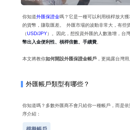
你知道
外匯保證金
嗎？它是一種可以利用槓桿放大獲
的貨幣，賺取匯差。 外匯市場的波動非常大，有些
（
USD/JPY
）。
因此，想投資外匯的人數激增，台
幣出入金便利性、槓桿倍數、手續費
。
更揭露台灣用
本文將教你
如何開設外匯保證金帳戶
，
外匯帳戶類型有哪些？
你知道嗎？多數外匯商不會只給你一種帳戶，而是依
序介紹：
模擬帳戶