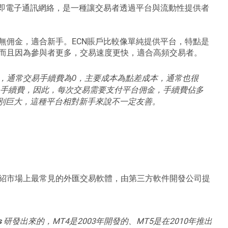
s Network）即電子通訊網絡，是一種讓交易者透過平台與流動性提供者
無佣金，適合新手。ECN賬戶比較像單純提供平台，特點是
而且因為參與者更多，交易速度更快，適合高頻交易者。
，通常交易手續費為0，主要成本為點差成本，通常也很
是手續費，因此，每次交易需要支付平台佣金，手續費佔多
別巨大，這種平台相對新手來說不一定友善。
紹市場上最常見的外匯交易軟體，由第三方軟件開發公司提
s
研發出來的，MT4是2003年開發的、MT5是在2010年推出