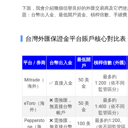
下面，我會介紹幾個信譽良好的外匯交易商及它們使
題：台幣出入金、最低開戶資金、槓桿倍數、手續費
台灣外匯保證金平台賬戶核心對比表
最低開
平台 / 券商
台幣出入金
槓桿倍數 (外匯)
戶
最多約
Mitrade（
50 美
✅ 直接入金
1:200（依不同
海外）
金
監管區分）
❌ 需換匯，
最多約
eToro（海
50 美
無直接台幣
1:400（依不同
外）
金
帳戶
監管區分）
Peppersto
❌ 需換匯，
最多約1:200。
100 美
ne（海
無直接台幣
（依不同監管區