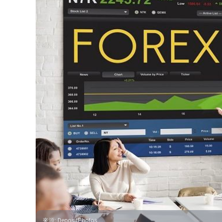
來源
:
DepositPhotos