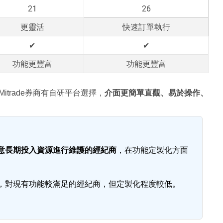
21
26
更靈活
快速訂單執行
✔
✔
功能更豐富
功能更豐富
trade券商有自研平台選擇，
介面更簡單直觀、
易於操作、
意長期投入資源進行維護的經紀商
，在功能定製化方面
，對現有功能較滿足的經紀商，但定製化程度較低。