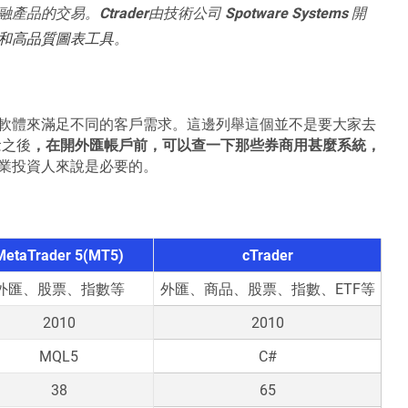
融產品的交易。
Ctrader
由技術公司
Spotware Systems
開
。
和高品質圖表工具
軟體來滿足不同的客戶需求。
這邊列舉這個並不是要大家去
念之後
，在開外匯帳戶前，可以查一下那些券商用甚麼系統，
業投資人來說是必要的。
MetaTrader 5(MT5)
cTrader
外匯、股票、指數等
外匯、商品、股票、指數、ETF等
2010
2010
MQL5
C#
38
65