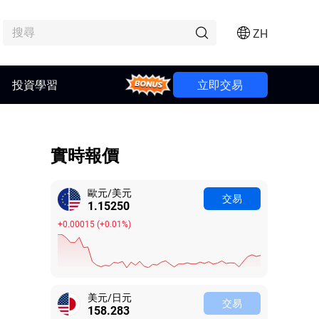
ZH
投資學習
Bonus
立即交易
實時報價
歐元/美元
交易
1.15271
+0.00036
(
+0.03%
)
美元/日元
交易
158.288