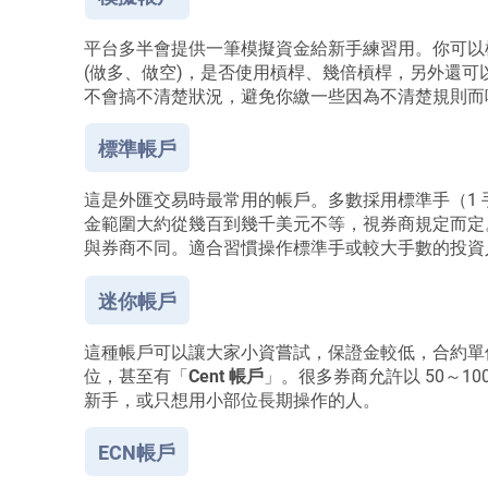
平台多半會提供一筆模擬資金給新手練習用。你可以
(做多、做空)，是否使用槓桿、幾倍槓桿，另外還
不會搞不清楚狀況，避免你繳一些因為不清楚規則而
標準帳戶
這是外匯交易時最常用的帳戶。多數採用標準手（1 手 
金範圍大約從幾百到幾千美元不等，視券商規定而定。杠桿
與券商不同。適合習慣操作標準手或較大手數的投資
迷你帳戶
這種帳戶可以讓大家小資嘗試，保證金較低，合約單位比標準帳
位，甚至有「
Cent 帳戶
」。很多券商允許以 50～1
新手，或只想用小部位長期操作的人。
ECN帳戶