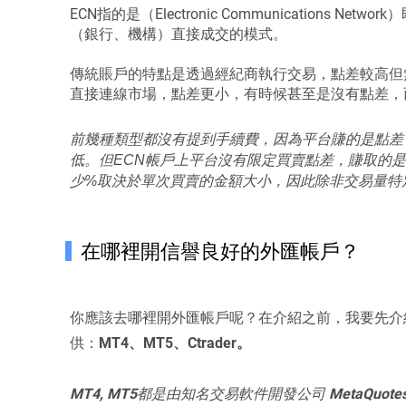
ECN指的是（Electronic Communication
（銀行、機構）直接成交的模式。
傳統賬戶的特點是透過經紀商執行交易，點差較高但
直接連線市場，點差更小，有時候甚至是沒有點差，
前幾種類型都沒有提到手續費，因為平台賺的是點差
低。但ECN帳戶上平台沒有限定買賣點差，賺取的
少%取決於單次買賣的金額大小，因此除非交易量特
在哪裡開信譽良好的外匯帳戶？
你應該去哪裡開外匯帳戶呢？在介紹之前，我要先介
供：
MT4、MT5、Ctrader。
MT4, MT5
都是由知名交易軟件開發公司
MetaQuote