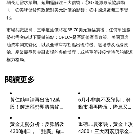
弱長期需求預期。短期需關注三大信號：①G7能源政策協調動
向；②美聯儲貨幣政策對美元計價的影響；③中國煉廠開工率變
化。
市場共識認爲，三季度油價將在55-70美元寬幅震盪，任何單邊趨
勢都需突破以下關鍵節點：OPEC+是否調整產量政策、美國頁岩
油資本開支變化，以及全球庫存拐點出現時機。這場涉及地緣政
治、產業競爭與金融市場的多維博弈，或將重塑後疫情時代的能源
權力格局。
閱讀更多
黃仁勛申請再出售12萬
6月小非農不及預期，勞
股！輝達漲勢即將告終？
動市場再降溫，降息又邁
AI浪潮將迎來轉折？
進一步？
黃金走勢分析：反彈觸及
重磅非農來襲，黃金上攻
4300關口，「雙底」確立
4300！三大因素預示金價
劍指這一目標！
升勢有望延續