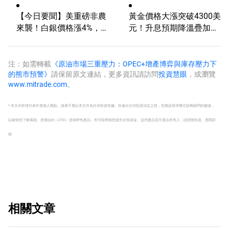
【今日要聞】美重磅非農
黃金價格大漲突破4300美
來襲！白銀價格漲4%，
元！升息預期降溫疊加央
黃金創一個多月新高
行購金，未來持續漲？
注：如需轉載
《原油市場三重壓力：OPEC+增產博弈與庫存壓力下
的熊市預警》
請保留原文連結，更多資訊請訪問
投資慧眼
，或瀏覽
www.mitrade.com
。
* 本文內容僅代表作者個人觀點，讀者不應以本文作為任何投資依據。在做出任何投資決定之前，您應該尋求獨立財務顧問的建議，
以確保您了解風險。
差價合約（CFD）是槓桿性產品，有可能導致您損失全部資金。這些產品並不適合所有人，請謹慎投資。
查閱詳
情
相關文章