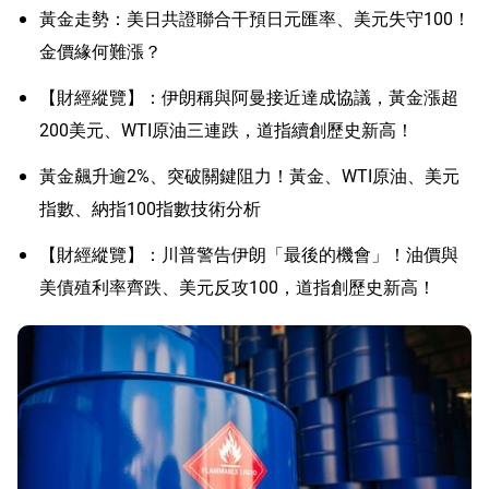
黃金走勢：美日共證聯合干預日元匯率、美元失守100！
金價緣何難漲？
【財經縱覽】：伊朗稱與阿曼接近達成協議，黃金漲超
200美元、WTI原油三連跌，道指續創歷史新高！
黃金飆升逾2%、突破關鍵阻力！黃金、WTI原油、美元
指數、納指100指數技術分析
【財經縱覽】：川普警告伊朗「最後的機會」！油價與
美債殖利率齊跌、美元反攻100，道指創歷史新高！