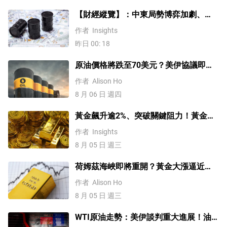
【財經縱覽】：中東局勢博弈加劇、
WTI原油漲超4%，10年期美債殖利率、
作者
Insights
美元反彈，道指終結五連漲！
昨日 00: 18
原油價格將跌至70美元？美伊協議即將
達成，但小心衝突再起
作者
Alison Ho
8 月 06 日 週四
黃金飆升逾2%、突破關鍵阻力！黃金、
WTI原油、美元指數、納指100指數技術
作者
Insights
分析
8 月 05 日 週三
荷姆茲海峽即將重開？黃金大漲逼近
4200美元！原油價格3連跌
作者
Alison Ho
8 月 05 日 週三
WTI原油走勢：美伊談判重大進展！油