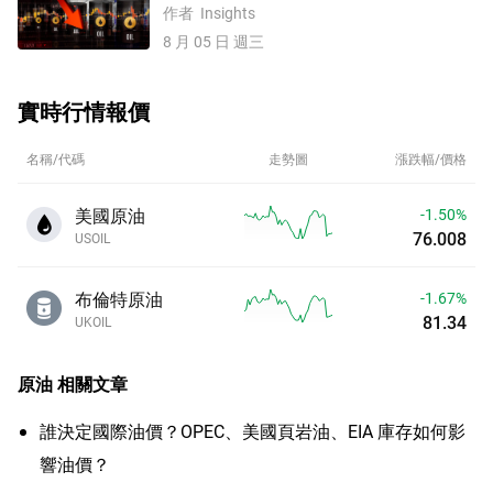
價破位失守78.0，70關口能守住嗎？
作者
Insights
8 月 05 日 週三
實時行情報價
名稱/代碼
走勢圖
漲跌幅/價格
美國原油
-1.50%
76.008
USOIL
布倫特原油
-1.67%
81.34
UKOIL
原油
相關文章
誰決定國際油價？OPEC、美國頁岩油、EIA 庫存如何影
響油價？