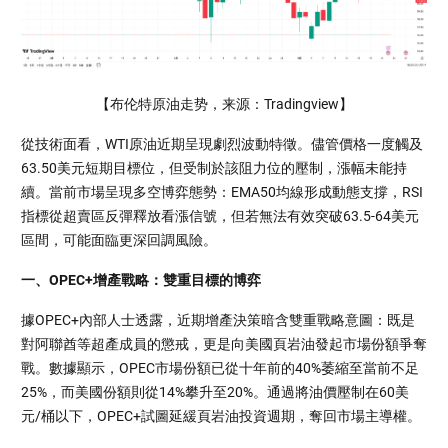
【布伦特原油走势，来源：Tradingview】
從技術面看，WTI原油近期呈現劇烈波動特徵。儘管價格一度觸及
63.50美元短期目標位，但受制於該阻力位的壓制，漲幅未能持
續。當前市場呈現多空博弈態勢：EMA50均線形成動態支撐，RSI
指標從超賣區反彈釋放看漲信號，但若無法有效突破63.5-64美元
區間，可能面臨更深回調風險。
一、OPEC+增產戰略：雙重目標的博弈
據OPEC+內部人士透露，近期增產決策暗含雙重戰略意圖：既是
對阿聯酋等超產成員的懲戒，更是向美國頁岩油發起市場份額爭奪
戰。數據顯示，OPEC市場份額已從十年前的40%萎縮至當前不足
25%，而美國份額則從14%攀升至20%。通過將油價壓制在60美
元/桶以下，OPEC+試圖延緩頁岩油投資週期，奪回市場主導權。