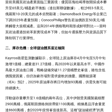
當前美國頁岩油產業面臨三重困境：優質區塊枯竭導致開採成本攀
升至65美元/桶盈虧平衡點（達拉斯聯儲數據），較沙特3-5美元、
俄羅斯10-20美元的成本劣勢顯著；Diamondback Energy等企業已
下調2025年產量預期；ConocoPhillips警告若油價跌至50美元/桶
將觸發大規模減產。這與2014年價格戰時期形成鮮明對比——當時
頁岩油通過技術革新實現成本下降，但如今通脹壓力與資源品質下
降削弱了行業彈性。
二、庫存危機：全球儲油體系逼近極限
Kayrros衛星監測數據顯示，全球陸上原油庫存4月中旬至5月中旬
激增1億桶，總量達31.27億桶，爲2020年以來最高水平。中國作
爲最大原油進口國，戰略儲備突破11.27億桶歷史峯值，雖包含低
價囤貨因素，但仍加劇市場對需求疲軟的擔憂。國際能源署
（IEA）預計，2025年原油庫存將日均增加93萬桶，供需失衡可能
持續擴大。
浮動儲存量攀升至1.6億桶的兩年高位，其中伊朗受美國製裁積壓
2900萬桶，俄羅斯因價格倒掛滯留1100萬桶。精煉產品浮倉量更
達8600萬桶，創2020年疫情峯值後新高。這種"儲油罐經濟"的異