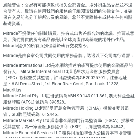
風險警告：交易有可能導致您損失全部資金。場外衍生品交易並不適
合所有人。敬請在使用我們的服務前仔細閱讀我們的法律文件，並確
保在交易前充分了解所涉及的風險。您並不實際擁有或持有任何相關
基礎資產。
Mitrade不提供任何關於購買、持有或出售差價合約的建議、推薦或意
見。我們提供的所有產品都是以全球資產作為基礎的場外衍生品。
Mitrade提供的所有服務僅基於執行交易指令。
Mitrade是由多家公司共同使用的業務品牌，透過以下公司進行運營：
Mitrade International Ltd是本網站描述的或可提供使用的金融產品的
發行人。Mitrade International Ltd獲毛里求斯金融服務委員會
（FSC）授權並受其監管，許可證號碼為GB20025791，註冊地址
是：6 St Denis Street, 1st Floor River Court, Port Louis 11328,
Mauritius
Mitrade Global Pty Ltd註冊號碼為ABN 90 149 011 361, 澳大利亞金融
服務牌照 (AFSL) 號碼為 398528。
Mitrade Holding Ltd獲開曼群島金融管理局（CIMA）授權並受其監
管，SIB牌照號碼為1612446。
Mitrade Markets Pty Ltd 獲南非金融部門行為監管局（FSCA）授權並
受其監管，為一家金融服務提供商（FSP），牌照號碼為 54842。
Mitrade Financial Services LLC 獲得阿拉伯聯合大公國資本市場管理