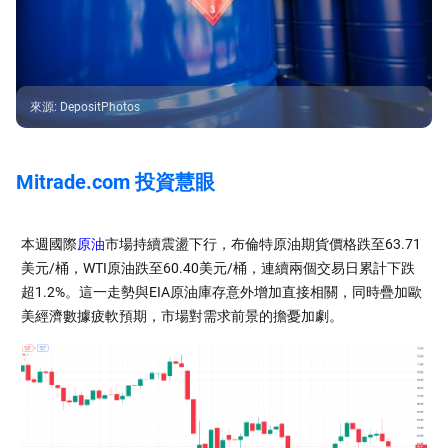
來源
:
DepositPhotos
Mitrade.com 投資慧眼
本週國際
原油
市場持續震盪下行，布倫特原油期貨價格跌至63.71
美元/桶，WTI原油跌至60.40美元/桶，連續兩個交易日累計下跌
超1.2%。這一走勢與EIA原油庫存意外增加直接相關，同時疊加歐
美經濟數據疲軟預期，市場對需求前景的擔憂加劇。