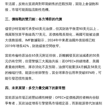
常活躍，反映出貿易商對即期銷售的悲觀預期，當陸上倉儲飽和
後，市場可能面臨流動性危機。
三、價格戰的雙刃劍：各方博弈的代價
儘管沙特宣稱可承受60美元油價，但其財政平衡需90美元以上，
俄羅斯預算平衡線爲77美元。若價格戰長期化，兩國可能被迫擴
大債務規模。IMF數據顯示，2024年中東產油國外債規模已較
2019年增長42%，財政緩衝空間收窄。
當前布倫特原油在65美元附近徘徊，距離觸發頁岩油減產的50美
元仍有空間，但需警惕三大風險共振：若OPEC+持續增產、美國
產量維持剛性、庫存消化不及預期，油價可能重演4月觸及58美元
的極端行情。能源分析師警告，當全球庫存佔用率突破85%時，可
能引發恐慌性拋售。
四、未來展望：多空力量交織下的新常態
當前原油市場正經歷結構性轉變：OPEC+從價格調控者轉向份額
爭奪者，頁岩油從增長引擎變爲市場穩定器，而新能源替代加速削