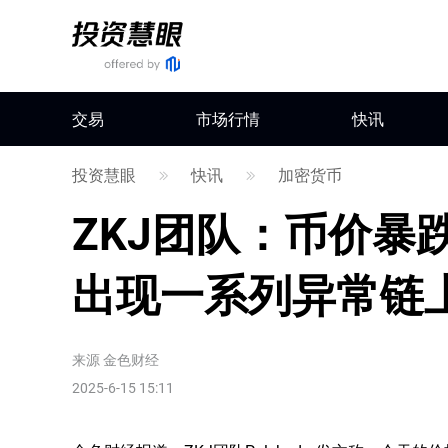
交易
市场行情
快讯
投资慧眼
快讯
加密货币
ZKJ团队：币价暴跌
出现一系列异常链
来源
金色财经
2025-6-15 15:11