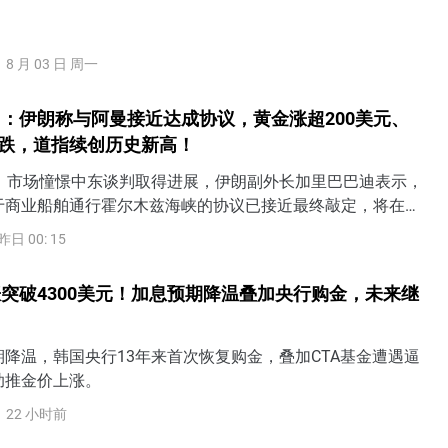
8 月 03 日 周一
：伊朗称与阿曼接近达成协议，黄金涨超200美元、
连跌，道指续创历史新高！
日）市场憧憬中东谈判取得进展，伊朗副外长加里巴巴迪表示，
于商业船舶通行霍尔木兹海峡的协议已接近最终敲定，将在霍
一种不同于过去60年的新通行模式。WTI原油进一步下探至
昨日 00: 15
续创逾三周新低。黄金飙升逾4%，一举突破4200美元至日内高
美元，创六个月以来最大单日涨幅。VIX恐慌指数一度冲高逾
突破4300美元！加息预期降温叠加央行购金，未来继
吐全部涨幅，收跌超4%。
降温，韩国央行13年来首次恢复购金，叠加CTA基金遭遇逼
助推金价上涨。
22 小时前