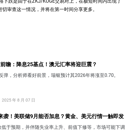
的价格下跌是由于在ZKJ/KOGE交易对上，在极短时间内出现了
密切审查这一情况，并将在第一时间分享更多。
前瞻：降息25基点！澳元汇率将迎巨震？
反弹，分析师看好前景，瑞银预计其2026年将涨至0.70。
2025 年 8 月 07 日
来袭！美联储9月能否加息？黄金、美元行情一触即发
数低于预期，并伴随失业率上升、前值下修等，市场可能下调