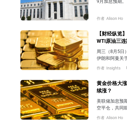
9月加息预期。
作者
Alison Ho
【财经纵览】
WTI原油三
周三（8月5
伊朗和阿曼关
尔木兹海峡建立
作者
Insights
74.2美元，
位4267.8
黄金价格大涨
11%，最终回
续涨？
美联储加息预期
空平仓，共同
作者
Alison Ho