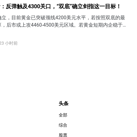
：反弹触及4300关口，“双底”确立剑指这一目标！
立，目前黄金已突破颈线4200美元水平，若按照双底的最
，后市或上攻4460-4500美元区域。若黄金短期内企稳于
方，表明过去一个半月3900-4200的底部区间被打破，后市有望
4350美元甚至4500美元水平。
23 小时前
头条
全部
综合
股票