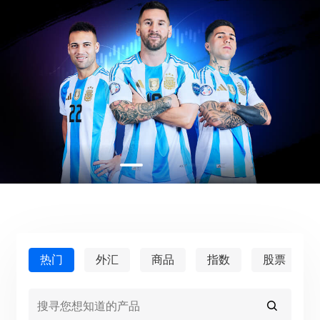
奖项及荣誉
帮助中心
English
情绪指数
媒体中心
常见问题
Bahasa Indonesia
资金安全
Bahasa Melayu
法律文件
繁體中文
Affiliates
한국어
ไทย
Tiếng việt
العربية
简体中文
热门
外汇
商品
指数
股票
Español
Português (Brasil)