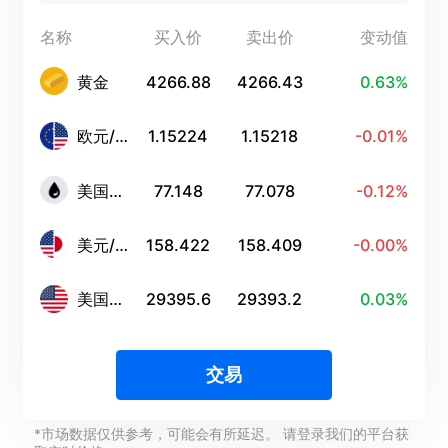
Português
名称
买入价
卖出价
变动值
Deutsch
黄金
4266.88
4266.43
0.63%
Français
欧元/美元
1.15224
1.15218
-0.01%
Nederlands
美国原油
77.148
77.078
-0.12%
Italiano
Polski
美元/日元
158.422
158.409
-0.00%
हिन्दी
美国科技股100指数
29395.6
29393.2
0.03%
交易
*市场数据仅供参考，可能会有所延迟。 请登录我们的平台获