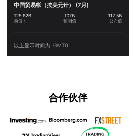
中国贸易帐（按美元计） (7月)
125.62B
107B
112.5B
前值
：
预测值
公布值
以上显示时间为: GMT0
合作伙伴