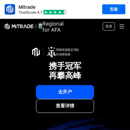
Mitrade
安装
TrustScore
4.7
Regional Sponsor
登录
for AFA
市场
阿根廷国家足球队
外汇
交易
区域赞助商
携手冠军
商品
交易平台
市场工具
再攀高峰
股票
合约细则
实时报价
教育
指数
风险管理
财经日历
去开户
快速入门
公司
ETF
收费与费用
实时新闻
Academy
查看详情
关于Mitrade
客户支持
交易观点
投资慧眼
AFA 赞助商
联络我们
CN
交易策略
EBook