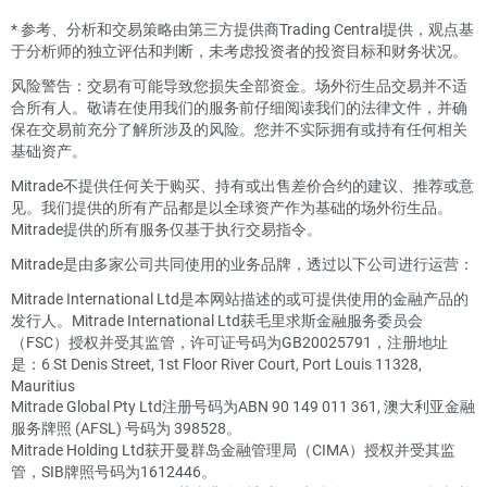
*
参考、分析和交易策略由第三方提供商Trading Central提供，观点基
于分析师的独立评估和判断，未考虑投资者的投资目标和财务状况。
风险警告：交易有可能导致您损失全部资金。场外衍生品交易并不适
合所有人。敬请在使用我们的服务前仔细阅读我们的法律文件，并确
保在交易前充分了解所涉及的风险。您并不实际拥有或持有任何相关
基础资产。
Mitrade不提供任何关于购买、持有或出售差价合约的建议、推荐或意
见。我们提供的所有产品都是以全球资产作为基础的场外衍生品。
Mitrade提供的所有服务仅基于执行交易指令。
Mitrade是由多家公司共同使用的业务品牌，透过以下公司进行运营：
Mitrade International Ltd是本网站描述的或可提供使用的金融产品的
发行人。Mitrade International Ltd获毛里求斯金融服务委员会
（FSC）授权并受其监管，许可证号码为GB20025791，注册地址
是：6 St Denis Street, 1st Floor River Court, Port Louis 11328,
Mauritius
Mitrade Global Pty Ltd注册号码为ABN 90 149 011 361, 澳大利亚金融
服务牌照 (AFSL) 号码为 398528。
Mitrade Holding Ltd获开曼群岛金融管理局（CIMA）授权并受其监
管，SIB牌照号码为1612446。