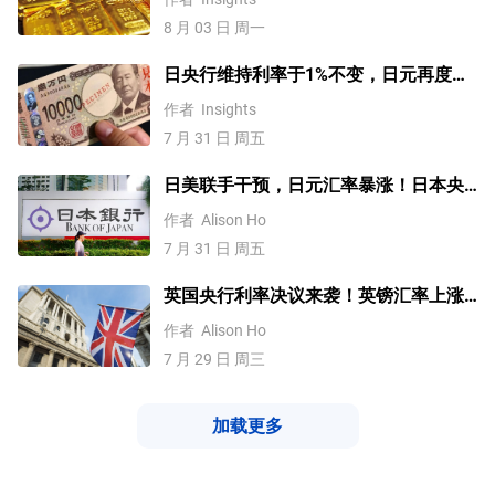
8 月 03 日 周一
日央行维持利率于1%不变，日元再度走
强！美元/日元、欧元/美元、英镑/美
作者
Insights
元、纳指100指数技术分析
7 月 31 日 周五
日美联手干预，日元汇率暴涨！日本央
行不加息，未来走势如何？
作者
Alison Ho
7 月 31 日 周五
英国央行利率决议来袭！英镑汇率上涨
or下跌？
作者
Alison Ho
7 月 29 日 周三
加载更多