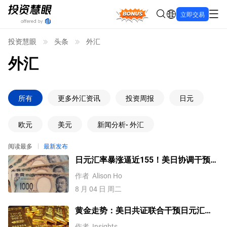
Bonus
立即交易
投资慧眼
头条
外汇
外汇
所有
更多外汇资讯
投资周报
日元
欧元
美元
新闻分析- 外汇
阅读最多
最新发布
日元汇率暴涨逼近155！美日协调干预后
，未来上涨还是下跌？
作者
Alison Ho
8 月 04 日 周二
黄金走势：美日共证联合干预日元汇
率、美元失守100！金价缘何难涨？
作者
Insights