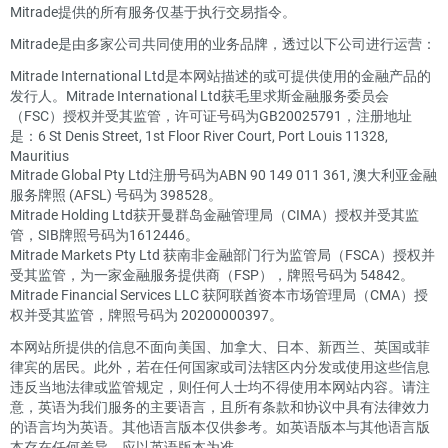
Mitrade提供的所有服务仅基于执行交易指令。
Mitrade是由多家公司共同使用的业务品牌，透过以下公司进行运营：
Mitrade International Ltd是本网站描述的或可提供使用的金融产品的
发行人。Mitrade International Ltd获毛里求斯金融服务委员会
（FSC）授权并受其监管，许可证号码为GB20025791，注册地址
是：6 St Denis Street, 1st Floor River Court, Port Louis 11328,
Mauritius
Mitrade Global Pty Ltd注册号码为ABN 90 149 011 361, 澳大利亚金融
服务牌照 (AFSL) 号码为 398528。
Mitrade Holding Ltd获开曼群岛金融管理局（CIMA）授权并受其监
管，SIB牌照号码为1612446。
Mitrade Markets Pty Ltd 获南非金融部门行为监管局（FSCA）授权并
受其监管，为一家金融服务提供商（FSP），牌照号码为 54842。
Mitrade Financial Services LLC 获阿联酋资本市场管理局（CMA）授
权并受其监管，牌照号码为 20200000397。
本网站所提供的信息不面向美国、加拿大、日本、新西兰、英国或菲
律宾的居民。此外，若在任何国家或司法辖区内分发或使用这些信息
违反当地法律或监管规定，则任何人士均不得使用本网站内容。请注
意，英语为我们服务的主要语言，且所有条款和协议中具有法律效力
的语言均为英语。其他语言版本仅供参考。如英语版本与其他语言版
本存在任何差异，应以英语版本为准。