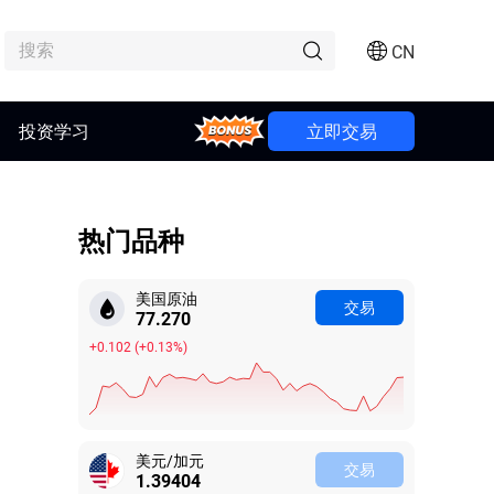
CN
Bonus
投资学习
立即交易
热门品种
美国原油
交易
77.270
+0.102
(
+0.13%
)
美元/加元
交易
1.39404