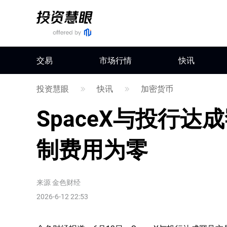
交易
市场行情
快讯
投资慧眼
快讯
加密货币
SpaceX与投行达
制费用为零
来源
金色财经
2026-6-12 22:53