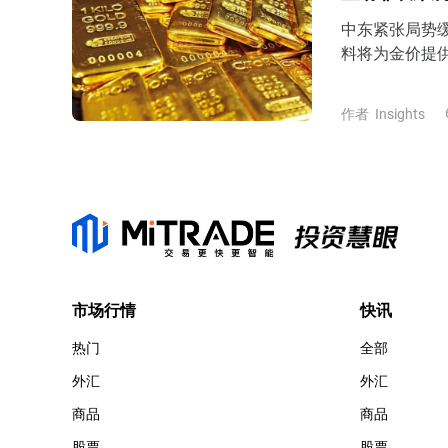
中东紧张局势
料将为金价提
美国CPI数据
复并企稳430
作者
Insights
市场行情
快讯
热门
全部
外汇
外汇
商品
商品
股票
股票