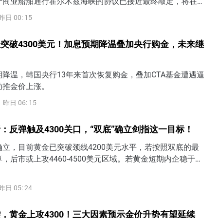
于商业船舶通行霍尔木兹海峡的协议已接近最终敲定，将在霍
一种不同于过去60年的新通行模式。WTI原油进一步下探至
昨日 00: 15
续创逾三周新低。黄金飙升逾4%，一举突破4200美元至日内高
美元，创六个月以来最大单日涨幅。VIX恐慌指数一度冲高逾
突破4300美元！加息预期降温叠加央行购金，未来继
吐全部涨幅，收跌超4%。
降温，韩国央行13年来首次恢复购金，叠加CTA基金遭遇逼
助推金价上涨。
昨日 06: 15
：反弹触及4300关口，“双底”确立剑指这一目标！
立，目前黄金已突破颈线4200美元水平，若按照双底的最
，后市或上攻4460-4500美元区域。若黄金短期内企稳于
方，表明过去一个半月3900-4200的底部区间被打破，后市有望
4350美元甚至4500美元水平。
昨日 05: 24
，黄金上攻4300！三大因素预示金价升势有望延续