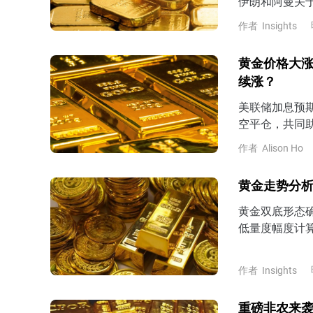
伊朗和阿曼关
尔木兹海峡建立
作者
Insights
74.2美元，
位4267.8
黄金价格大涨
11%，最终回
续涨？
美联储加息预期
空平仓，共同
作者
Alison Ho
黄金走势分析
黄金双底形态确
低量度幅度计算
4200美元上
进一步反弹挑战
作者
Insights
重磅非农来袭