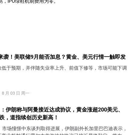
易，IPO绿鞋机制费用为零。
来袭！美联储9月能否加息？黄金、美元行情一触即发
数低于预期，并伴随失业率上升、前值下修等，市场可能下调
8 月 03 日 周一
：伊朗称与阿曼接近达成协议，黄金涨超200美元、
连跌，道指续创历史新高！
日）市场憧憬中东谈判取得进展，伊朗副外长加里巴巴迪表示，