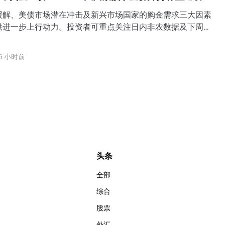
缓解、美债市场潜在冲击及新兴市场国家的购金需求三大因素
供进一步上行动力。投资者可重点关注日内非农数据及下周的
出炉，若美联储9月加息预期进一步降温，金价短期有望一举收
0关口上方。
6 小时前
头条
全部
综合
股票
外汇