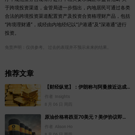
于跨境投资渠道，金管局进一步指出，内地居民可通过各类
合法的跨境投资渠道配置资产及投资合资格理财产品，包括
“跨境理财通”，或经由内地经纪以“沪港通”及“深港通”进行
投资。
免责声明：仅供参考。 过去的表现并不预示未来的结果。
推荐文章
【财经纵览】：伊朗称与阿曼接近达成
协议，黄金涨超200美元、WTI原油三连
作者
Insights
跌，道指续创历史新高！
8 月 06 日 周四
原油价格将跌至70美元？美伊协议即将
达成，但小心冲突再起
作者
Alison Ho
8 月 06 日 周四