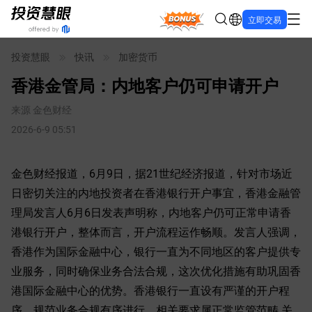
Bonus
立即交易
投资慧眼
快讯
加密货币
香港金管局：内地客户仍可申请开户
来源
金色财经
2026-6-9 05:51
金色财经报道，6月9日，据21世纪经济报道，针对市场近
日密切关注的内地投资者在香港银行开户事宜，香港金融管
理局发言人6月6日发表声明称，内地客户仍可正常申请香
港银行开户，整体而言，开户流程运作畅顺。发言人强调，
香港作为国际金融中心，银行一直为不同地区的客户提供专
业服务，同时确保业务合法合规，这次优化措施有助巩固香
港国际金融中心的优势。香港银行一直设有严谨的开户程
序，规范业务合规有序进行，相关要求属正常监管范畴 关