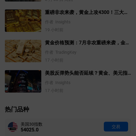
重磅非农来袭，黄金上攻4300！三大因
素预示金价升势有望延续
作者
Insights
19 小时前
黄金价格预测：7月非农重磅来袭，金价
站上4300美元后还能涨吗？
作者
TradingKey
17 小时前
美股反弹势头能否延续？黄金、美元指
数、费半指数、纳指100技术分析
作者
Insights
17 小时前
热门品种
美国30指数
交易
54025.0