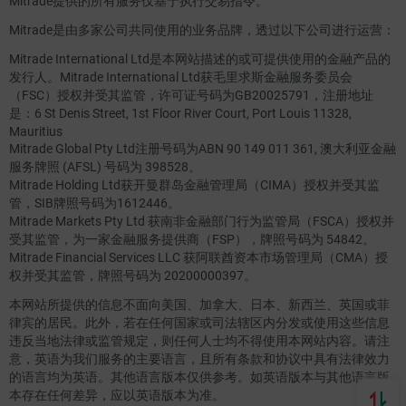
Mitrade提供的所有服务仅基于执行交易指令。
Mitrade是由多家公司共同使用的业务品牌，透过以下公司进行运营：
Mitrade International Ltd是本网站描述的或可提供使用的金融产品的
发行人。Mitrade International Ltd获毛里求斯金融服务委员会
（FSC）授权并受其监管，许可证号码为GB20025791，注册地址
是：6 St Denis Street, 1st Floor River Court, Port Louis 11328,
Mauritius
Mitrade Global Pty Ltd注册号码为ABN 90 149 011 361, 澳大利亚金融
服务牌照 (AFSL) 号码为 398528。
Mitrade Holding Ltd获开曼群岛金融管理局（CIMA）授权并受其监
管，SIB牌照号码为1612446。
Mitrade Markets Pty Ltd 获南非金融部门行为监管局（FSCA）授权并
受其监管，为一家金融服务提供商（FSP），牌照号码为 54842。
Mitrade Financial Services LLC 获阿联酋资本市场管理局（CMA）授
权并受其监管，牌照号码为 20200000397。
本网站所提供的信息不面向美国、加拿大、日本、新西兰、英国或菲
律宾的居民。此外，若在任何国家或司法辖区内分发或使用这些信息
违反当地法律或监管规定，则任何人士均不得使用本网站内容。请注
意，英语为我们服务的主要语言，且所有条款和协议中具有法律效力
的语言均为英语。其他语言版本仅供参考。如英语版本与其他语言版
本存在任何差异，应以英语版本为准。