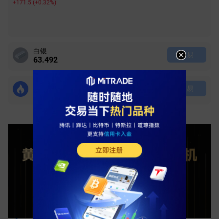
+171.5
(
+0.32%
)
白银
交易
63.492
天然气
交易
2.672