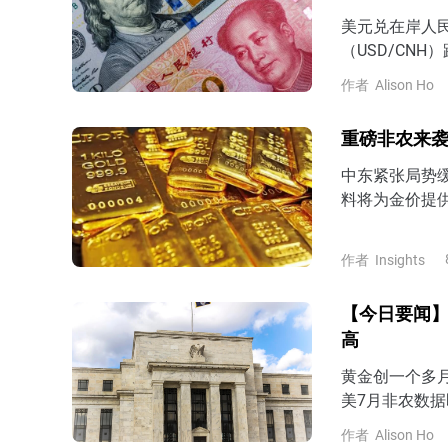
美元兑在岸人民币
（USD/CNH
作者
Alison Ho
重磅非农来袭
中东紧张局势
料将为金价提
美国CPI数据
复并企稳430
作者
Insights
【今日要闻】
高
黄金创一个多
美7月非农数据
作者
Alison Ho