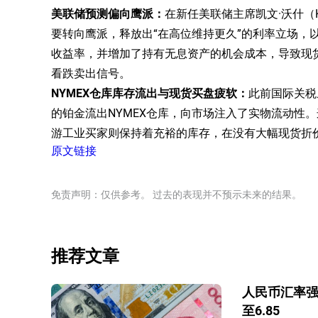
美联储预测偏向鹰派：
在新任美联储主席凯文·沃什（K
要转向鹰派，释放出“在高位维持更久”的利率立场，
收益率，并增加了持有无息资产的机会成本，导致现货铂
看跌卖出信号。
NYMEX仓库库存流出与现货买盘疲软：
此前国际关税
的铂金流出NYMEX仓库，向市场注入了实物流动性
游工业买家则保持着充裕的库存，在没有大幅现货折
原文链接
免责声明：仅供参考。 过去的表现并不预示未来的结果。
推荐文章
人民币汇率强
至6.85