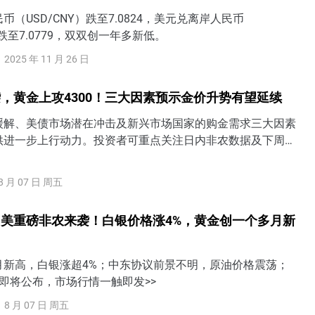
（USD/CNY）跌至7.0824，美元兑离岸人民币
）跌至7.0779，双双创一年多新低。
2025 年 11 月 26 日
，黄金上攻4300！三大因素预示金价升势有望延续
缓解、美债市场潜在冲击及新兴市场国家的购金需求三大因素
供进一步上行动力。投资者可重点关注日内非农数据及下周的
出炉，若美联储9月加息预期进一步降温，金价短期有望一举收
0关口上方。
8 月 07 日 周五
美重磅非农来袭！白银价格涨4%，黄金创一个多月新
月新高，白银涨超4%；中东协议前景不明，原油价格震荡；
即将公布，市场行情一触即发>>
8 月 07 日 周五