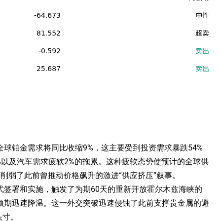
球铂金需求将同比收缩9%，这主要受到投资需求暴跌54%
2%以及汽车需求疲软2%的拖累。这种疲软态势使预计的全球供
从而削弱了此前曾推动价格飙升的激进“供应挤压”叙事。
式签署和实施，触发了为期60天的重新开放霍尔木兹海峡的
预期迅速降温。这一外交突破迅速侵蚀了此前支撑贵金属的避
头寸。