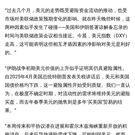
“过去几个月，美元的走势既受避险资金流动的推动，也受
市场对美联储政策预期变化的影响。就在昨天晚些时候，这
两种因素似乎发生了碰撞——美国和伊朗签署谅解备忘录的
时间与美联储政策会议相当接近。今晨，美元指数（DXY）
走高，这可能表明这些相互矛盾因素的净影响对美元是利好
的。”
“伊朗战争初期美元价值的上升似乎证明其仍具避险属性。
自2025年4月美国总统特朗普发表关税讲话后，美元和美国
国债价格均下跌，这一避险属性开始受到质疑。我们一直认
为，在极度不确定时期，对流动性的需求将维持美元的避险
买盘，而去年春季美元的抛售则是多年‘买美国’贸易的结
果。”
“本周传来和平协议潜在进展和霍尔木兹海峡重新开放的积
极消息。后者应导致避险需求下降，可能削弱美元。然而，