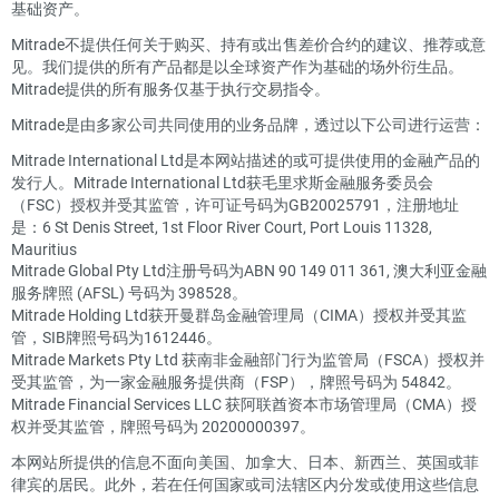
基础资产。
Mitrade不提供任何关于购买、持有或出售差价合约的建议、推荐或意
见。我们提供的所有产品都是以全球资产作为基础的场外衍生品。
Mitrade提供的所有服务仅基于执行交易指令。
Mitrade是由多家公司共同使用的业务品牌，透过以下公司进行运营：
Mitrade International Ltd是本网站描述的或可提供使用的金融产品的
发行人。Mitrade International Ltd获毛里求斯金融服务委员会
（FSC）授权并受其监管，许可证号码为GB20025791，注册地址
是：6 St Denis Street, 1st Floor River Court, Port Louis 11328,
Mauritius
Mitrade Global Pty Ltd注册号码为ABN 90 149 011 361, 澳大利亚金融
服务牌照 (AFSL) 号码为 398528。
Mitrade Holding Ltd获开曼群岛金融管理局（CIMA）授权并受其监
管，SIB牌照号码为1612446。
Mitrade Markets Pty Ltd 获南非金融部门行为监管局（FSCA）授权并
受其监管，为一家金融服务提供商（FSP），牌照号码为 54842。
Mitrade Financial Services LLC 获阿联酋资本市场管理局（CMA）授
权并受其监管，牌照号码为 20200000397。
本网站所提供的信息不面向美国、加拿大、日本、新西兰、英国或菲
律宾的居民。此外，若在任何国家或司法辖区内分发或使用这些信息