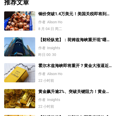
推荐文章
铜价突破1.4万美元！美国关税即将到
来？未来会再创新高吗？
作者
Alison Ho
8 月 04 日 周二
【财经纵览】：荷姆兹海峡重开现“曙
光”、WTI原油重挫逾6%，道指、标普创
作者
Insights
历史新高！
昨日 00: 30
霍尔木兹海峡即将重开？黄金大涨逼近
4200美元！原油价格3连跌
作者
Alison Ho
22 小时前
黄金飙升逾2%、突破关键阻力！黄金、
WTI原油、美元指数、纳指100指数技术
作者
Insights
分析
22 小时前