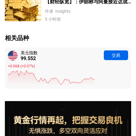
【财经纵览】：伊朗称与阿曼接近达成
协议，黄金涨超200美元、WTI原油三连
作者
Insights
跌，道指续创历史新高！
5 小时前
相关品种
美元指数
交易
99.551
+0.067
(
+0.07%
)