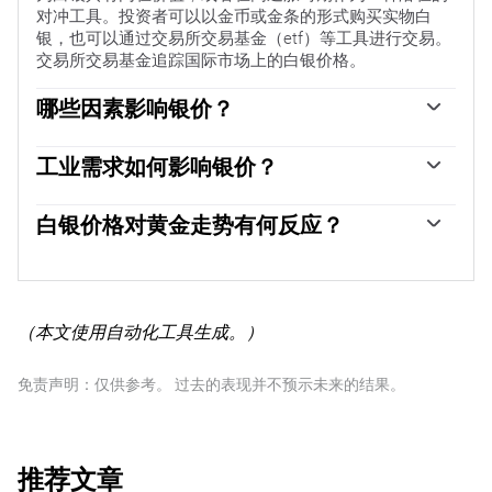
对冲工具。投资者可以以金币或金条的形式购买实物白
银，也可以通过交易所交易基金（etf）等工具进行交易。
交易所交易基金追踪国际市场上的白银价格。
哪些因素影响银价？
银价可能会受到多种因素的影响。地缘政治不稳定或对经
济深度衰退的担忧，可能使白银价格因其避险地位而上
工业需求如何影响银价？
涨，尽管其上涨幅度不及黄金。作为一种无收益资产，白
银被广泛应用于工业，特别是在电子或太阳能等领域，因
银往往会随着利率的降低而上涨。它的变动还取决于美元
为它是所有金属中导电性最高的金属之一，比铜和金还要
白银价格对黄金走势有何反应？
（USD）的表现，因为资产是以美元（XAG/USD）定价
高。需求的激增可能会提高价格，而需求的下降往往会降
的。美元走强往往会抑制银价上涨，而美元走弱则可能会
白银价格往往跟随黄金的走势。当金价上涨时，白银通常
低价格。美国、中国和印度经济的动态也可能导致价格波
推高银价。其他因素，如投资需求、采矿供应（白银比黄
也会随之上涨，因为它们作为避险资产的地位是相似的。
动：对于美国，尤其是中国，它们的大型工业部门在各种
金丰富得多）和回收率也会影响价格。
黄金/白银比率显示了等于一盎司黄金价值所需的白银盎司
工艺中使用白银；在印度，消费者对黄金珠宝的需求也在
数，可能有助于确定两种金属之间的相对估值。一些投资
决定金价方面发挥了关键作用。
（本文使用自动化工具生成。）
者可能认为高比率是白银被低估或黄金被高估的一个指
标。相反，较低的比率可能表明黄金相对于白银被低估
免责声明：仅供参考。 过去的表现并不预示未来的结果。
了。
推荐文章