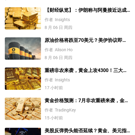
【财经纵览】：伊朗称与阿曼接近达成
协议，黄金涨超200美元、WTI原油三连
作者
Insights
跌，道指续创历史新高！
8 月 06 日 周四
原油价格将跌至70美元？美伊协议即将
达成，但小心冲突再起
作者
Alison Ho
8 月 06 日 周四
重磅非农来袭，黄金上攻4300！三大因
素预示金价升势有望延续
作者
Insights
17 小时前
黄金价格预测：7月非农重磅来袭，金价
站上4300美元后还能涨吗？
作者
TradingKey
15 小时前
美股反弹势头能否延续？黄金、美元指