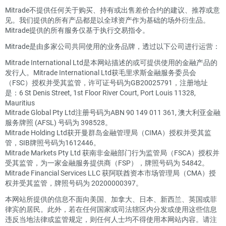
Mitrade不提供任何关于购买、持有或出售差价合约的建议、推荐或意
见。我们提供的所有产品都是以全球资产作为基础的场外衍生品。
Mitrade提供的所有服务仅基于执行交易指令。
Mitrade是由多家公司共同使用的业务品牌，透过以下公司进行运营：
Mitrade International Ltd是本网站描述的或可提供使用的金融产品的
发行人。Mitrade International Ltd获毛里求斯金融服务委员会
（FSC）授权并受其监管，许可证号码为GB20025791，注册地址
是：6 St Denis Street, 1st Floor River Court, Port Louis 11328,
Mauritius
Mitrade Global Pty Ltd注册号码为ABN 90 149 011 361, 澳大利亚金融
服务牌照 (AFSL) 号码为 398528。
Mitrade Holding Ltd获开曼群岛金融管理局（CIMA）授权并受其监
管，SIB牌照号码为1612446。
Mitrade Markets Pty Ltd 获南非金融部门行为监管局（FSCA）授权并
受其监管，为一家金融服务提供商（FSP），牌照号码为 54842。
Mitrade Financial Services LLC 获阿联酋资本市场管理局（CMA）授
权并受其监管，牌照号码为 20200000397。
本网站所提供的信息不面向美国、加拿大、日本、新西兰、英国或菲
律宾的居民。此外，若在任何国家或司法辖区内分发或使用这些信息
违反当地法律或监管规定，则任何人士均不得使用本网站内容。请注