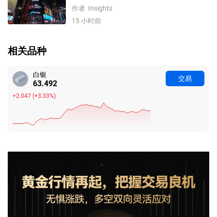
数、费半指数、纳指100技术分析
作者
Insights
15 小时前
相关品种
白银
交易
63.492
+2.047
(
+3.33%
)