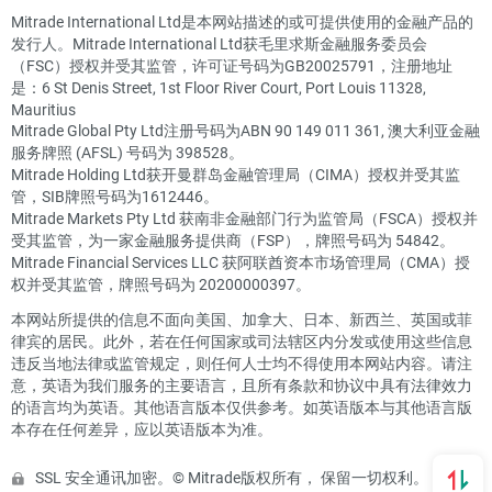
Mitrade International Ltd是本网站描述的或可提供使用的金融产品的
发行人。Mitrade International Ltd获毛里求斯金融服务委员会
（FSC）授权并受其监管，许可证号码为GB20025791，注册地址
是：6 St Denis Street, 1st Floor River Court, Port Louis 11328,
Mauritius
Mitrade Global Pty Ltd注册号码为ABN 90 149 011 361, 澳大利亚金融
服务牌照 (AFSL) 号码为 398528。
Mitrade Holding Ltd获开曼群岛金融管理局（CIMA）授权并受其监
管，SIB牌照号码为1612446。
Mitrade Markets Pty Ltd 获南非金融部门行为监管局（FSCA）授权并
受其监管，为一家金融服务提供商（FSP），牌照号码为 54842。
Mitrade Financial Services LLC 获阿联酋资本市场管理局（CMA）授
权并受其监管，牌照号码为 20200000397。
本网站所提供的信息不面向美国、加拿大、日本、新西兰、英国或菲
律宾的居民。此外，若在任何国家或司法辖区内分发或使用这些信息
违反当地法律或监管规定，则任何人士均不得使用本网站内容。请注
意，英语为我们服务的主要语言，且所有条款和协议中具有法律效力
的语言均为英语。其他语言版本仅供参考。如英语版本与其他语言版
本存在任何差异，应以英语版本为准。
SSL 安全通讯加密。© Mitrade版权所有， 保留一切权利。