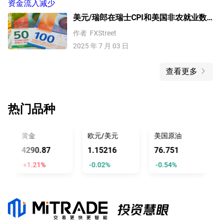
美元/瑞郎在瑞士CPI和美国非农就业数
据公布前稳住在13年低点附近
作者
FXStreet
2025 年 7 月 03 日
查看更多
热门品种
黄金
欧元/美元
美国原油
4290.87
1.15216
76.751
+1.21%
-0.02%
-0.54%