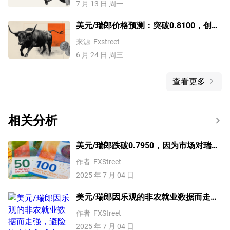
7 月 13 日 周一
美元/瑞郎价格预测：突破0.8100，创11
个月新高
来源
Fxstreet
6 月 24 日 周三
查看更多
相关分析
美元/瑞郎跌破0.7950，因为市场对瑞士
国家银行进一步降息的预期减弱
作者
FXStreet
2025 年 7 月 04 日
美元/瑞郎因乐观的非农就业数据而走
强，避险资金流入减少
作者
FXStreet
2025 年 7 月 04 日