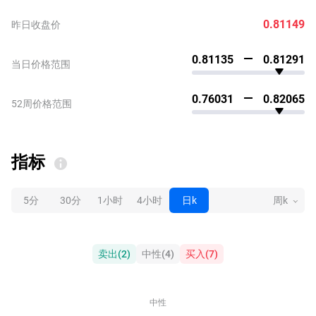
0.81149
昨日收盘价
0.81135
0.81291
当日价格范围
0.76031
0.82065
52周价格范围
指标
5分
30分
1小时
4小时
日k
周k
卖出
(
2
)
中性
(
4
)
买入
(
7
)
中性