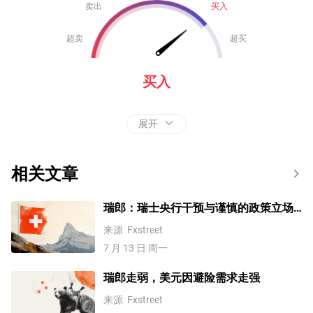
卖出
买入
超卖
超买
买入
展开
相关文章
瑞郎：瑞士央行干预与谨慎的政策立场
– 荷兰合作银行
来源
Fxstreet
7 月 13 日 周一
瑞郎走弱，美元因避险需求走强
来源
Fxstreet