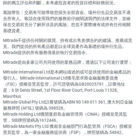
師的獨立評估和判斷，未考慮投資者的投資目標和財務狀況。
風險警告：交易有可能導致您損失全部資金。場外衍生品交易並不適
合所有人。敬請在使用我們的服務前仔細閱讀我們的法律文件，並確
保在交易前充分了解所涉及的風險。您並不實際擁有或持有任何相關
基礎資產。
Mitrade不提供任何關於購買、持有或出售差價合約的建議、推薦或意
見。我們提供的所有產品都是以全球資產作為基礎的場外衍生品。
Mitrade提供的所有服務僅基於執行交易指令。
Mitrade是由多家公司共同使用的業務品牌，透過以下公司進行運營：
Mitrade International Ltd是本網站描述的或可提供使用的金融產品的
發行人。Mitrade International Ltd獲毛里求斯金融服務委員會
（FSC）授權並受其監管，許可證號碼為GB20025791，註冊地址
是：6 St Denis Street, 1st Floor River Court, Port Louis 11328,
Mauritius
Mitrade Global Pty Ltd註冊號碼為ABN 90 149 011 361, 澳大利亞金融
服務牌照 (AFSL) 號碼為 398528。
Mitrade Holding Ltd獲開曼群島金融管理局（CIMA）授權並受其監
管，SIB牌照號碼為1612446。
Mitrade Markets Pty Ltd 獲南非金融部門行為監管局（FSCA）授權並
受其監管，為一家金融服務提供商（FSP），牌照號碼為 54842。