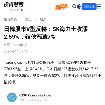
Bonus
立即交易
投資慧眼
快訊
股票
日韓股市V型反轉：SK海力士收漲
2.59%，鎧俠漲逾7%
來源
Tradingkey
2026-6-11 07:15
TradingKey - 6月11日亞盤時段，韓國KOSPI指數收報
7763.95點，上漲0.43%。日本日經225指數收報64217.22
點，微漲0.06%，早盤一度跌超2%，隨後逐步收窄跌幅並小
幅反彈。