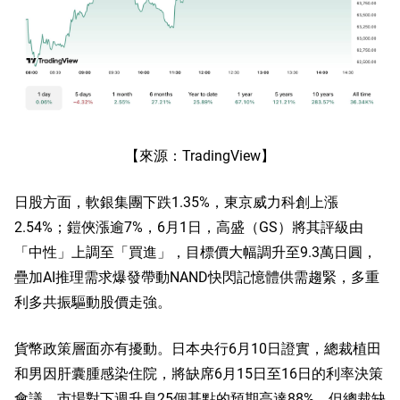
【來源：TradingView】
日股方面，軟銀集團下跌1.35%，東京威力科創上漲
2.54%；鎧俠漲逾7%，6月1日，高盛（
GS
）將其評級由
「中性」上調至「買進」，目標價大幅調升至9.3萬日圓，
疊加AI推理需求爆發帶動NAND快閃記憶體供需趨緊，多重
利多共振驅動股價走強。
貨幣政策層面亦有擾動。日本央行6月10日證實，總裁植田
和男因肝囊腫感染住院，將缺席6月15日至16日的利率決策
會議。市場對下週升息25個基點的預期高達88%，但總裁缺