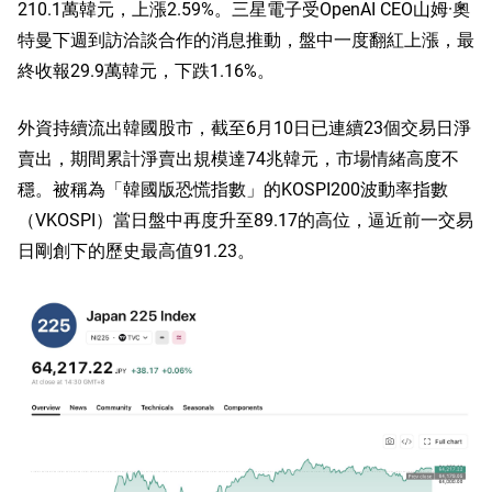
210.1萬韓元，上漲2.59%。三星電子受OpenAI CEO山姆·奧
特曼下週到訪洽談合作的消息推動，盤中一度翻紅上漲，最
終收報29.9萬韓元，下跌1.16%。
外資持續流出韓國股市，截至6月10日已連續23個交易日淨
賣出，期間累計淨賣出規模達74兆韓元，市場情緒高度不
穩。被稱為「韓國版恐慌指數」的KOSPI200波動率指數
（VKOSPI）當日盤中再度升至89.17的高位，逼近前一交易
日剛創下的歷史最高值91.23。