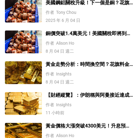
美國鋼鋁關稅升級！下一個是銅？花旗
這樣說
作者
Tony Chou
2025 年 6 月 04 日
銅價突破1.4萬美元！美國關稅即將到
來？未來會再創新高嗎？
作者
Alison Ho
8 月 04 日 週二
黃金走勢分析：時間換空間？花旗料金
價四季度上探4500
作者
Insights
8 月 04 日 週二
【財經縱覽】：伊朗稱與阿曼接近達成
協議，黃金漲超200美元、WTI原油三連
作者
Insights
跌，道指續創歷史新高！
11 小時前
黃金價格大漲突破4300美元！升息預期
降溫疊加央行購金，未來持續漲？
作者
Alison Ho