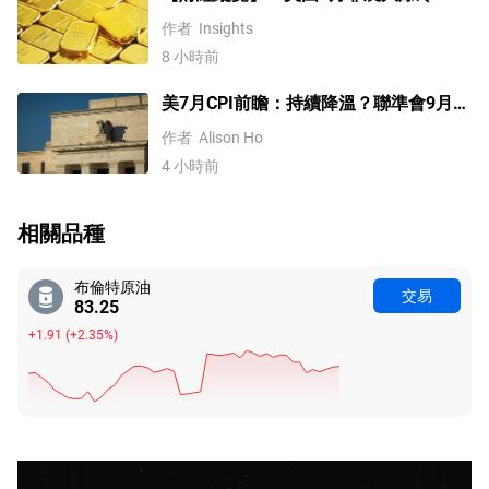
金反彈逼近4400，美元受阻100關口，
作者
Insights
標普500續創歷史新高
8 小時前
美7月CPI前瞻：持續降溫？聯準會9月或
不升息！
作者
Alison Ho
4 小時前
相關品種
布倫特原油
交易
83.25
+1.91
(
+2.35%
)