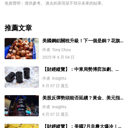
安全的，因為世界上最大的經濟體不太可能違約。日元受
免責聲明：僅供參考。 過去的表現並不預示未來的結果。
到對日本政府債券需求增加的影響，因為日本國內投資者
持有的國債比例很高，即使在危機時期，他們也不太可能
拋售這些國債。瑞士法郎，因為嚴格的瑞士銀行法為投資
者提供了加強的資本保護。
推薦文章
美國鋼鋁關稅升級！下一個是銅？花旗
這樣說
作者
Tony Chou
2025 年 6 月 04 日
【財經縱覽】：中東局勢博弈加劇、
WTI原油漲超4%，10年期美債殖利率、
作者
Insights
美元反彈，道指終結五連漲！
8 月 07 日 週五
美股反彈勢頭能否延續？黃金、美元指
數、費半指數、納指100技術分析
作者
Insights
8 月 07 日 週五
【財經縱覽】：美國7月非農大爆冷！黃