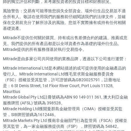
師的獨立評估和判斷，未考慮投資者的投資目標和財務狀況。
風險警告：交易有可能導致您損失全部資金。場外衍生品交易並不適
合所有人。敬請在使用我們的服務前仔細閱讀我們的法律文件，並確
保在交易前充分了解所涉及的風險。您並不實際擁有或持有任何相關
基礎資產。
Mitrade不提供任何關於購買、持有或出售差價合約的建議、推薦或意
見。我們提供的所有產品都是以全球資產作為基礎的場外衍生品。
Mitrade提供的所有服務僅基於執行交易指令。
Mitrade是由多家公司共同使用的業務品牌，透過以下公司進行運營：
Mitrade International Ltd是本網站描述的或可提供使用的金融產品的
發行人。Mitrade International Ltd獲毛里求斯金融服務委員會
（FSC）授權並受其監管，許可證號碼為GB20025791，註冊地址
是：6 St Denis Street, 1st Floor River Court, Port Louis 11328,
Mauritius
Mitrade Global Pty Ltd註冊號碼為ABN 90 149 011 361, 澳大利亞金融
服務牌照 (AFSL) 號碼為 398528。
Mitrade Holding Ltd獲開曼群島金融管理局（CIMA）授權並受其監
管，SIB牌照號碼為1612446。
Mitrade Markets Pty Ltd 獲南非金融部門行為監管局（FSCA）授權並
受其監管，為一家金融服務提供商（FSP），牌照號碼為 54842。