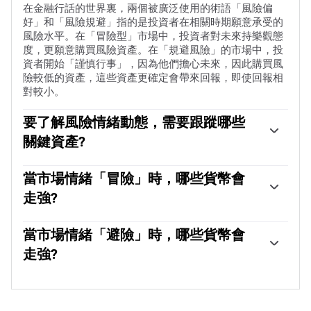
在金融行話的世界裏，兩個被廣泛使用的術語「風險偏
好」和「風險規避」指的是投資者在相關時期願意承受的
風險水平。在「冒險型」市場中，投資者對未來持樂觀態
度，更願意購買風險資產。在「規避風險」的市場中，投
資者開始「謹慎行事」，因為他們擔心未來，因此購買風
險較低的資產，這些資產更確定會帶來回報，即使回報相
對較小。
要了解風險情緒動態，需要跟蹤哪些
關鍵資產?
通常，在「風險偏好」時期，股市會上漲，大多數大宗商
品(黃金除外)也會升值，因為它們受益於積極的增長前
當市場情緒「冒險」時，哪些貨幣會
景。大宗商品出口大國的貨幣因需求增加而走強，加密貨
走強?
幣上漲。在「規避風險」的市場中，債券——尤其是主要
的政府債券——上漲，黃金表現搶眼，日元、瑞士法郎和
澳元(AUD)、加元(CAD)、新西蘭元(NZD)以及盧布(RUB)和
美元等避險貨幣都受益。
南非蘭特(ZAR)等次要外匯，都傾向於在「風險偏好」的
當市場情緒「避險」時，哪些貨幣會
市場中上漲。這是因為這些貨幣的經濟增長嚴重依賴大宗
走強?
商品出口，而大宗商品在風險偏好時期往往會上漲。這是
因為投資者預計，由於經濟活動的增加，未來對原材料的
在「避險」期間傾向於升值的主要貨幣是美元(USD)、日
需求將會增加。
元(JPY)和瑞士法郎(CHF)。美元，因為它是世界儲備貨
幣，因為在危機時期投資者購買美國政府債券，這被視為