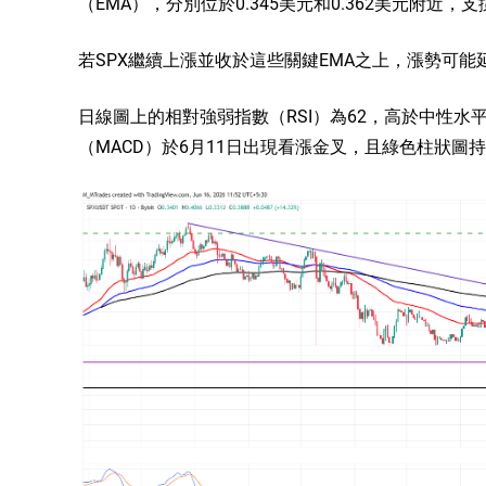
（EMA），分別位於0.345美元和0.362美元附近
若SPX繼續上漲並收於這些關鍵EMA之上，漲勢可能延伸
日線圖上的相對強弱指數（RSI）為62，高於中性水
（MACD）於6月11日出現看漲金叉，且綠色柱狀圖