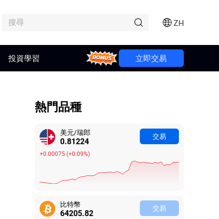
ZH
投資學習
Bonus
立即交易
熱門品種
美元/瑞郎
交易
0.81236
+0.00087
(
+0.11%
)
比特幣
交易
64205.85