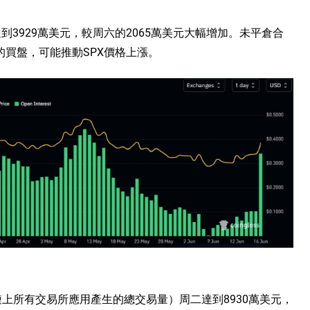
合約達到3929萬美元，較周六的2065萬美元大幅增加。未平倉合
買盤，可能推動SPX價格上漲。
易量（鏈上所有交易所應用產生的總交易量）周二達到8930萬美元，