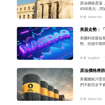
原油價格震蕩
4300美元；閃
作者
Alison Ho
美股走勢：「
美國科技股短
勢。但就中期
前瞻指引或倒
作者
Insights
原油價格將跌
美國總統川普
們不願完全平
作者
Alison Ho