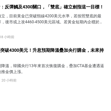
：反彈觸及4300關口，「雙底」確立劍指這一目標！
立，目前黃金已突破頸線4200美元水準，若按照雙底的最
，後市或上攻4460-4500美元區域。若黃金短期內企穩於
方，表明過去一個半月3900-4200的底部區間被打破，後市有望
4350美元甚至4500美元水準。
18 小時前
突破4300美元！升息預期降溫疊加央行購金，未來持
降溫，韓國央行13年來首次恢復購金，疊加CTA基金遭遇逼
助推金價上漲。
20 小時前