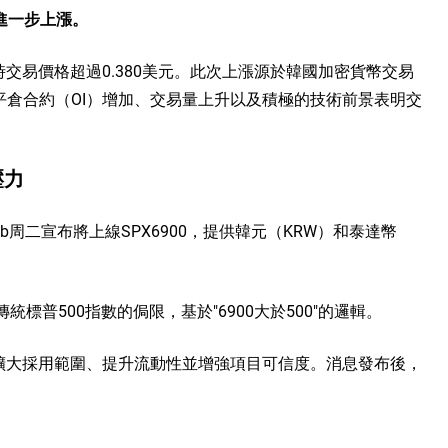
進一步上漲。
稿時交易價格超過0.380美元。此次上漲源於韓國加密貨幣交易
外，未平倉合約（OI）增加、交易量上升以及積極的技術前景表明交
。
壓力
mb周二宣布將上線SPX6900，提供韓元（KRW）和泰達幣
統標普500指數的侷限，基於"6900大於500"的邏輯。
擴大採用範圍、提升流動性並增強項目可信度。消息發布後，