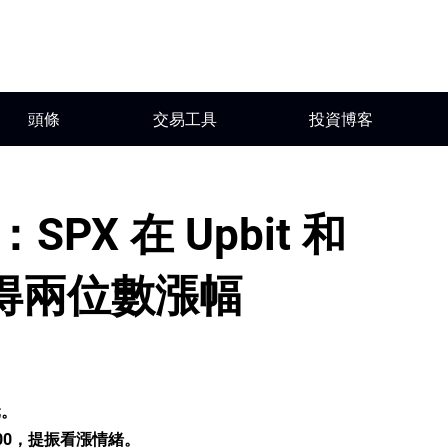
頭條
交易工具
投資博客
SPX 在 Upbit 和
後錄得兩位數漲幅
元。
6900，提振看漲情緒。