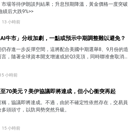
，市場等待伊朗談判結果；升息預期降溫，黃金價格一度突破
迪績后大跌9%>>
13 小時前
AI牛市」分歧加劇，一點或預示中期調整難以避免？
期仍存進一步反彈空間，這將配合美國中期選舉8、9月份的造
而言，隨著全球資本開支增速或於Q3見頂，同時聯准會取消
逼美債殖利率走高，美股中期調整風險仍不容忽視。
15 小時前
至70美元？美伊協議即將達成，但小心衝突再起
宣稱，協議即將達成。不過，由於不確定性依然存在，交易員
倉多頭頭寸，以防局勢突然升級。
15 小時前