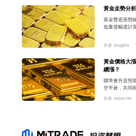
黃金走勢分析
黃金雙底形態確
低量度幅度計算
4200美元上
進一步反彈挑戰
作者
Insights
黃金價格大漲
續漲？
聯準會升息預期
空平倉，共同
作者
Alison Ho