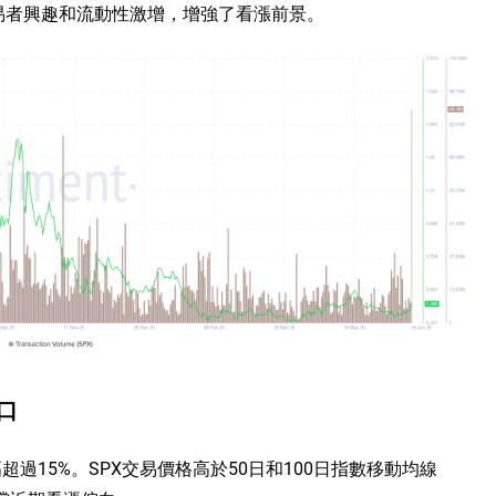
交易者興趣和流動性激增，增強了看漲前景。
關口
幅超過15%。SPX交易價格高於50日和100日指數移動均線