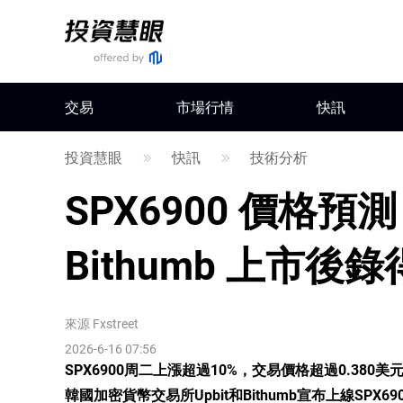
交易
市場行情
快訊
投資慧眼
快訊
技術分析
SPX6900 價格預測：
Bithumb 上市
來源
Fxstreet
2026-6-16 07:56
SPX6900周二上漲超過10%，交易價格超過0.380美
韓國加密貨幣交易所Upbit和Bithumb宣布上線SPX