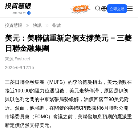
Bonus
立即交易
投資慧眼
快訊
指數
美元：美聯儲重新定價支撐美元 – 三菱
日聯金融集團
來源
Fxstreet
2026-6-9 12:15
三菱日聯金融集團（MUFG）的李哈德曼指出，美元指數在
接近100.00的阻力位遇阻後，美元走勢停滯，原因是伊朗
與以色列之間的中東緊張局勢緩解，油價回落至90美元附
近。然而，他強調，在關鍵的美國CPI數據和6月聯邦公開
市場委員會（FOMC）會議之前，美聯儲加息預期的鷹派重
新定價仍然支撐美元。