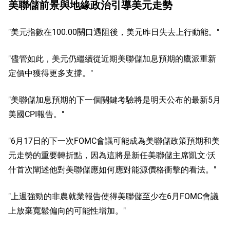
美聯儲前景與地緣政治引導美元走勢
"美元指數在100.00關口遇阻後，美元昨日失去上行動能。"
"儘管如此，美元仍繼續從近期美聯儲加息預期的鷹派重新
定價中獲得更多支撐。"
"美聯儲加息預期的下一個關鍵考驗將是明天公布的最新5月
美國CPI報告。"
"6月17日的下一次FOMC會議可能成為美聯儲政策預期和美
元走勢的重要轉折點，因為這將是新任美聯儲主席凱文·沃
什首次闡述他對美聯儲應如何應對能源價格衝擊的看法。"
"上週強勁的非農就業報告使得美聯儲至少在6月FOMC會議
上放棄寬鬆偏向的可能性增加。"