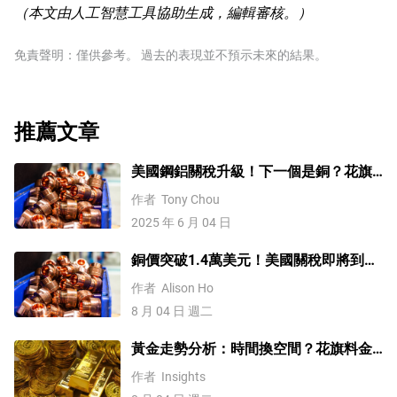
（本文由人工智慧工具協助生成，編輯審核。）
免責聲明：僅供參考。 過去的表現並不預示未來的結果。
推薦文章
美國鋼鋁關稅升級！下一個是銅？花旗
這樣說
作者
Tony Chou
2025 年 6 月 04 日
銅價突破1.4萬美元！美國關稅即將到
來？未來會再創新高嗎？
作者
Alison Ho
8 月 04 日 週二
黃金走勢分析：時間換空間？花旗料金
價四季度上探4500
作者
Insights