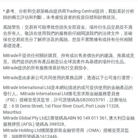
*
參考、分析和交易策略由提供商Trading Central提供，觀點基於分析
師的獨立評估和判斷，未考慮投資者的投資目標和財務狀況。
風險警告：交易有可能導致您損失全部資金。場外衍生品交易並不適
合所有人。敬請在使用我們的服務前仔細閱讀我們的法律文件，並確
保在交易前充分了解所涉及的風險。您並不實際擁有或持有任何相關
基礎資產。
Mitrade不提供任何關於購買、持有或出售差價合約的建議、推薦或意
見。我們提供的所有產品都是以全球資產作為基礎的場外衍生品。
Mitrade提供的所有服務僅基於執行交易指令。
Mitrade是由多家公司共同使用的業務品牌，透過以下公司進行運營：
Mitrade International Ltd是本網站描述的或可提供使用的金融產品的
發行人。Mitrade International Ltd獲毛里求斯金融服務委員會
（FSC）授權並受其監管，許可證號碼為GB20025791，註冊地址
是：6 St Denis Street, 1st Floor River Court, Port Louis 11328,
Mauritius
Mitrade Global Pty Ltd註冊號碼為ABN 90 149 011 361, 澳大利亞金融
服務牌照 (AFSL) 號碼為 398528。
Mitrade Holding Ltd獲開曼群島金融管理局（CIMA）授權並受其監
管，SIB牌照號碼為1612446。