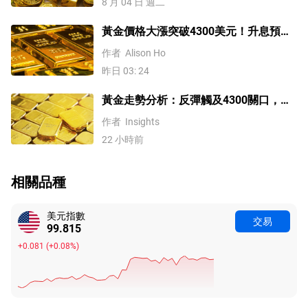
8 月 04 日 週二
黃金價格大漲突破4300美元！升息預期
降溫疊加央行購金，未來持續漲？
作者
Alison Ho
昨日 03: 24
黃金走勢分析：反彈觸及4300關口，
「雙底」確立劍指這一目標！
作者
Insights
22 小時前
相關品種
美元指數
交易
99.815
+0.081
(
+0.08%
)